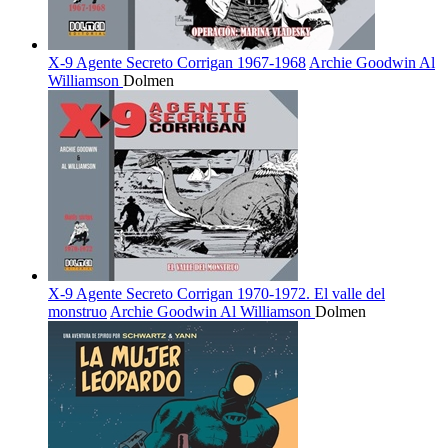
X-9 Agente Secreto Corrigan 1967-1968
Archie Goodwin
Al
Williamson
Dolmen
X-9 Agente Secreto Corrigan 1970-1972. El valle del
monstruo
Archie Goodwin
Al Williamson
Dolmen