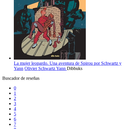
La mujer leopardo. Una aventura de Spirou por Schwartz y
Yann
Olivier Schwartz
Yann
Dibbuks
Buscador de reseñas
0
1
2
3
4
5
6
7