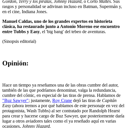
Gordon
,
Terry y los piratas
,
Johnny Hazard
, o
Corto Maltés
. Sus
rasgos y personalidad se adivinan incluso en Batman, Supermán y,
en el cine, Indiana Jones.
Manuel Caldas, uno de los grandes expertos en historieta
clásica, ha restaurado junto a Antonio Moreno ese encuentro
entre Tubbs y Easy
, el 'big bang' del tebeo de aventuras.
(Sinopsis editorial)
Opinión:
Hace un tiempo ya reseñamos una de las obras cumbre del autor,
también de las que podríamos denominar, valga la redundancia,
cumbre del cómic, en especial de las tiras de prensa. Hablamos de
"Buz Sawyer"
; justamente,
Roy Crane
dejó las tiras de
Capitán
Easy
(ahora iremos a por qué hablamos de este personaje en vez del
protagonista, Wash Tubbs) al ser contratado por Randolph Hearst
para crear y hacerse cargo de Buz Sawyer, que posteriormente daría
lugar a otros aviadores tales como el ya reseñado aquí en varias
ocasiones,
Johnny Hazard.