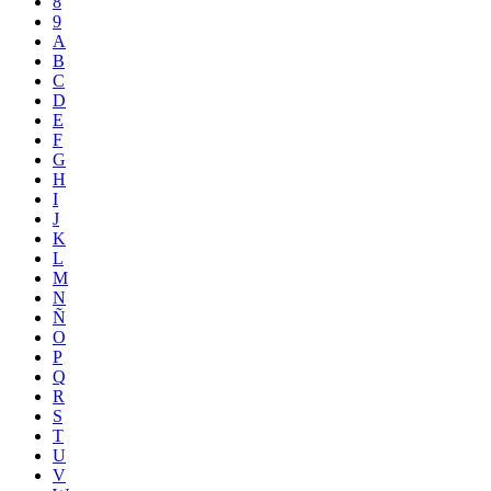
8
9
A
B
C
D
E
F
G
H
I
J
K
L
M
N
Ñ
O
P
Q
R
S
T
U
V