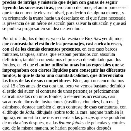
precisa de intriga y misterio que dejan con ganas de seguir
leyendo las sucesivas tiras
; pero como decimos, el autor parece ser
que tenía en mente elevar el nivel, por decirlo de alguna manera, y
va orientando la trama hacia un desenlace en el que fuera necesaria
la presencia de un héroe de acción para salvar la situación y que así
se pudiera progresar en su idea de aventura.
Por otro lado, los dibujos; ya en la reseña de Buz Sawyer dijimos
que
contrastaba el estilo de los personajes, casi caricaturesco,
con el de los demás elementos presentes
, en este caso barcos
militares, tanques, armas, que estaban perfilados con absoluta
definición; también comentamos el proceso de entintado para los
fondos, en el que
el autor utilizaba unas hojas especiales que se
impregnaban con ciertos líquidos para conseguir las diferentes
fondos, lo que le daba una cualidad/calidad, que diferenciaba
las tiras de las de sus competidores
. Bien, aquí nos encontramos
casi 15 años antes de esa otra tira, pero ya vemos bastante definido
el estilo del autor, el contraste de unos personajes prácticamente
caricaturizados con unos fondos, o elementos accesorios, casi
sacados de libros de ilustraciones (castillos, ciudades, barcos...);
asimismo, destaca también el gran contraste de esas caricaturas, con
el dibujo de
Jada
, dibujada (sobre todo la cara, auqnue también la
figura), en un estilo que nos recuerda a las
pin-ups
que se pondrían
de moda años después, o a las
femme fatales
de películas y cómics
que, de la misma manera, se harían populares años después