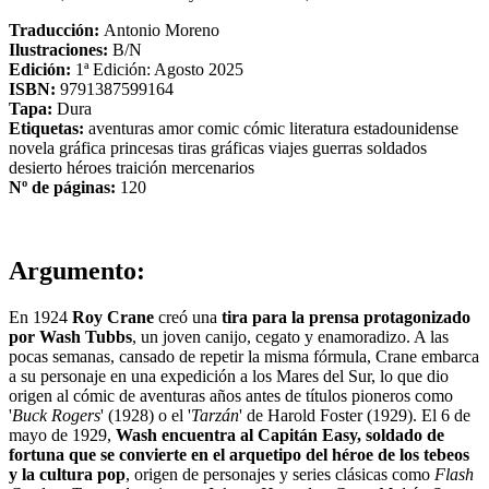
Traducción:
Antonio Moreno
Ilustraciones:
B/N
Edición:
1ª Edición: Agosto 2025
ISBN:
9791387599164
Tapa:
Dura
Etiquetas:
aventuras
amor
comic
cómic
literatura estadounidense
novela gráfica
princesas
tiras gráficas
viajes
guerras
soldados
desierto
héroes
traición
mercenarios
Nº de páginas:
120
Argumento:
En 1924
Roy Crane
creó una
tira para la prensa protagonizado
por Wash Tubbs
, un joven canijo, cegato y enamoradizo. A las
pocas semanas, cansado de repetir la misma fórmula, Crane embarca
a su personaje en una expedición a los Mares del Sur, lo que dio
origen al cómic de aventuras años antes de títulos pioneros como
'
Buck Rogers
' (1928) o el '
Tarzán
' de Harold Foster (1929). El 6 de
mayo de 1929,
Wash encuentra al Capitán Easy, soldado de
fortuna que se convierte en el arquetipo del héroe de los tebeos
y la cultura pop
, origen de personajes y series clásicas como
Flash