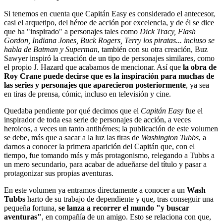
Si tenemos en cuenta que Capitán Easy es considerado el antecesor,
casi el arquetipo, del héroe de acción por excelencia, y de él se dice
que ha "inspirado" a personajes tales como
Dick Tracy, Flash
Gordon, Indiana Jones, Buck Rogers, Terry los piratas... incluso se
habla de Batman y Superman
, también con su otra creación, Buz
Sawyer inspiró la creación de un tipo de personajes similares, como
el propio J. Hazard que acabamos de mencionar. Así que
la obra de
Roy Crane puede decirse que es la inspiración para muchas de
las series y personajes que aparecieron posteriormente
, ya sea
en tiras de prensa, cómic, incluso en televisión y cine.
Quedaba pendiente por qué decimos que el
Capitán Easy
fue el
inspirador de toda esa serie de personajes de acción, a veces
heroicos, a veces un tanto antihéroes; la publicación de este volumen
se debe, más que a sacar a la luz las tiras de
Washington Tubbs
, a
darnos a conocer la primera aparición del Capitán que, con el
tiempo, fue tomando más y más protagonismo, relegando a Tubbs a
un mero secundario, para acabar de adueñarse del título y pasar a
protagonizar sus propias aventuras.
En este volumen ya entramos directamente a conocer a un
Wash
Tubbs
harto de su trabajo de dependiente y que, tras conseguir una
pequeña fortuna,
se lanza a recorrer el mundo "y buscar
aventuras"
, en compañía de un amigo. Esto se relaciona con que,