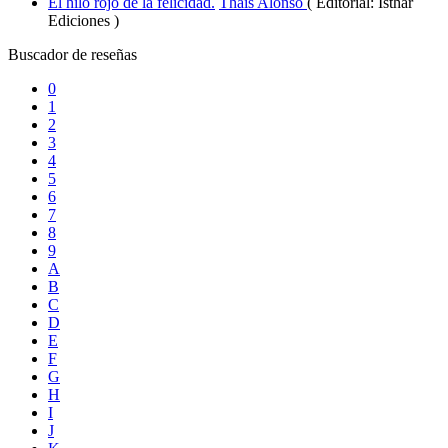
El hilo rojo de la felicidad.
Thais Alonso
( Editorial: Isthar
Ediciones )
Buscador de reseñas
0
1
2
3
4
5
6
7
8
9
A
B
C
D
E
F
G
H
I
J