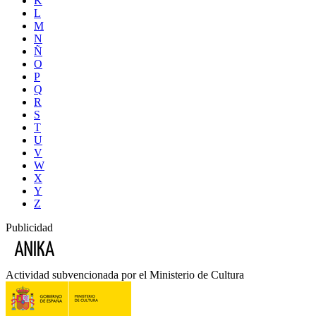
K
L
M
N
Ñ
O
P
Q
R
S
T
U
V
W
X
Y
Z
Publicidad
Actividad subvencionada por el Ministerio de Cultura