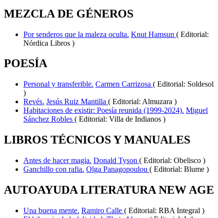
MEZCLA DE GÉNEROS
Por senderos que la maleza oculta.
Knut Hamsun
( Editorial:
Nórdica Libros )
POESÍA
Personal y transferible.
Carmen Carrizosa
( Editorial: Soldesol
)
Revés.
Jesús Ruiz Mantilla
( Editorial: Almuzara )
Habitaciones de existir: Poesía reunida (1999-2024).
Miguel
Sánchez Robles
( Editorial: Villa de Indianos )
LIBROS TÉCNICOS Y MANUALES
Antes de hacer magia.
Donald Tyson
( Editorial: Obelisco )
Ganchillo con rafia.
Olga Panagopoulou
( Editorial: Blume )
AUTOAYUDA LITERATURA NEW AGE
Una buena mente.
Ramiro Calle
( Editorial: RBA Integral )