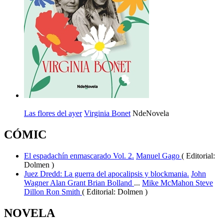
Las flores del ayer
Virginia Bonet
NdeNovela
CÓMIC
El espadachín enmascarado Vol. 2.
Manuel Gago
( Editorial:
Dolmen )
Juez Dredd: La guerra del apocalipsis y blockmania.
John
Wagner
Alan Grant
Brian Bolland
...
Mike McMahon
Steve
Dillon
Ron Smith
( Editorial: Dolmen )
NOVELA