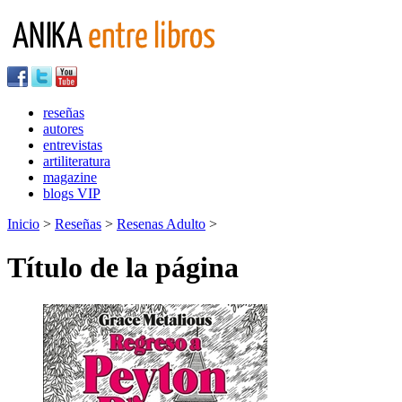
reseñas
autores
entrevistas
artiliteratura
magazine
blogs VIP
Inicio
>
Reseñas
>
Resenas Adulto
>
Título de la página