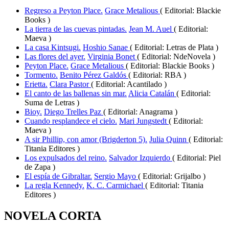
Regreso a Peyton Place.
Grace Metalious
( Editorial: Blackie
Books )
La tierra de las cuevas pintadas.
Jean M. Auel
( Editorial:
Maeva )
La casa Kintsugi.
Hoshio Sanae
( Editorial: Letras de Plata )
Las flores del ayer.
Virginia Bonet
( Editorial: NdeNovela )
Peyton Place.
Grace Metalious
( Editorial: Blackie Books )
Tormento.
Benito Pérez Galdós
( Editorial: RBA )
Erietta.
Clara Pastor
( Editorial: Acantilado )
El canto de las ballenas sin mar.
Alicia Catalán
( Editorial:
Suma de Letras )
Bioy.
Diego Trelles Paz
( Editorial: Anagrama )
Cuando resplandece el cielo.
Mari Jungstedt
( Editorial:
Maeva )
A sir Phillip, con amor (Brigderton 5).
Julia Quinn
( Editorial:
Titania Editores )
Los expulsados del reino.
Salvador Izquierdo
( Editorial: Piel
de Zapa )
El espía de Gibraltar.
Sergio Mayo
( Editorial: Grijalbo )
La regla Kennedy.
K. C. Carmichael
( Editorial: Titania
Editores )
NOVELA CORTA