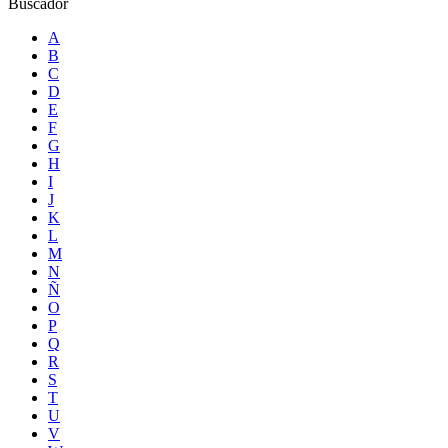
Buscador
A
B
C
D
E
F
G
H
I
J
K
L
M
N
Ñ
O
P
Q
R
S
T
U
V