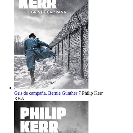
Gris de campaña. Bernie Gunther 7
Philip Kerr
RBA