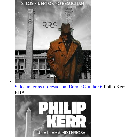
Si los muertos no resucitan. Bernie Gunther 6
Philip Kerr
RBA