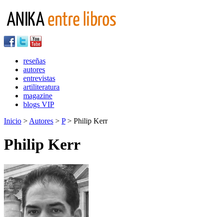
reseñas
autores
entrevistas
artiliteratura
magazine
blogs VIP
Inicio
>
Autores
>
P
> Philip Kerr
Philip Kerr