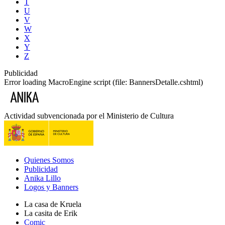
T
U
V
W
X
Y
Z
Publicidad
Error loading MacroEngine script (file: BannersDetalle.cshtml)
Actividad subvencionada por el Ministerio de Cultura
Quienes Somos
Publicidad
Anika Lillo
Logos y Banners
La casa de Kruela
La casita de Erik
Comic