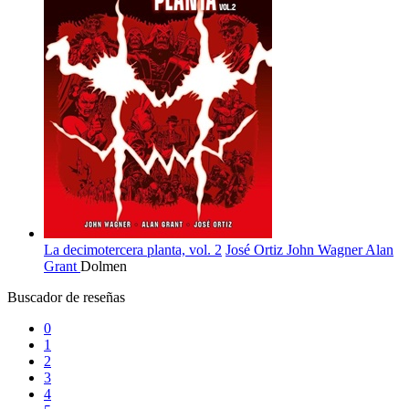
La decimotercera planta, vol. 2
José Ortiz
John Wagner
Alan
Grant
Dolmen
Buscador de reseñas
0
1
2
3
4