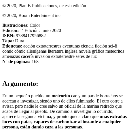
© 2020, Plan B Publicaciones, de esta edición
© 2020, Boom Entertaiment inc.
Ilustraciones:
Color
Edición:
1ª Edición: Junio 2020
ISBN:
9788417956882
Tapa:
Dura
Etiquetas:
acción
extraterrestres
aventuras
ciencia ficción
sci-fi
comic
cómic
alienígenas
literatura inglesa
novela gráfica
meteoritos
amenazas
cacería
invasión extraterrestre
seres de luz
Nº de páginas:
168
Argumento:
En un pequeño pueblo, un
meteorito
cae y un par de borrachos se
acercan a investigar, siendo uno de ellos fulminado. El otro corre a
avisar, pero nadie le cree salvo un oficial de la marina retirado que
acaba de llegar al pueblo. De camino a investigar lo ocurrido,
aparece la segunda víctima, y pronto queda claro que
unas extrañas
luces con patas, capaces de carbonizar al instante a cualquier
persona, están dando caza a las personas
.