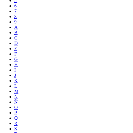
5
6
7
8
9
A
B
C
D
E
F
G
H
I
J
K
L
M
N
Ñ
O
P
Q
R
S