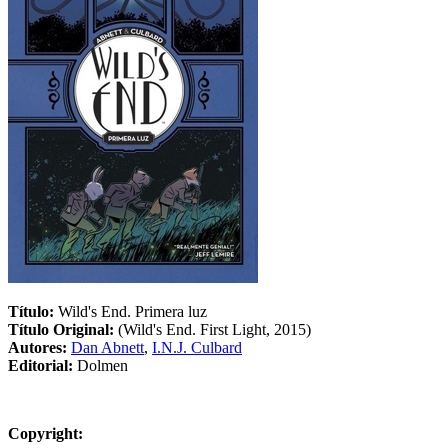
Título:
Wild's End. Primera luz
Título Original:
(Wild's End. First Light, 2015)
Autores:
Dan Abnett
,
I.N.J. Culbard
Editorial:
Dolmen
Copyright: