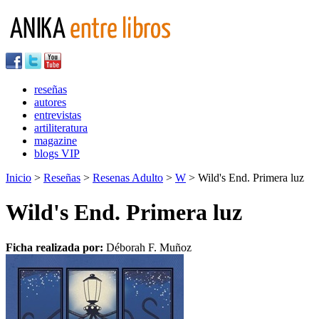
reseñas
autores
entrevistas
artiliteratura
magazine
blogs VIP
Inicio
>
Reseñas
>
Resenas Adulto
>
W
> Wild's End. Primera luz
Wild's End. Primera luz
Ficha realizada por:
Déborah F. Muñoz