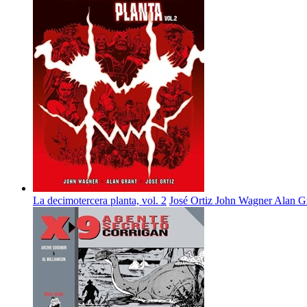
La decimotercera planta, vol. 2
José Ortiz
John Wagner
Alan G