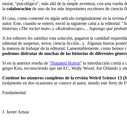
moral, "psicológico", más allá de la simple aventura, con una vuelta
la
colaboración
de uno de los más importantes escritores de ciencia 
El caso, como comenté en algún artículo (originalmente en la revista
P
autor. Este, cuando se enteró, envió la siguiente carta a la editorial: "
S
historias «The rocket man» y «Kaleidoscope»… Supongo que probablem
A los editores les satisfizo esta solución, pagaron la cantidad requer
editorial de suspense, terror, ciencia ficción...). Algunas fueron post
la manera de trabajar de la editorial. Lamentablemente, como hemos co
podemos disfrutar de muchas de las historias de diferentes géner
Si en la anterior reseña de
"Haunted Horror"
la introducción corría a
grupo Kiss, reconociendo que sin EC, Wally Wood, Joe Orlando y ot
Contiene los números completos de la revista Weird Science 13 
(solamente en dos ocasiones se conoce al autor, siendo este Jerry de 
Fundamental.
J. Javier Arnau