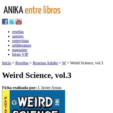
reseñas
autores
entrevistas
artiliteratura
magazine
blogs VIP
Inicio
>
Reseñas
>
Resenas Adulto
>
W
> Weird Science, vol.3
Weird Science, vol.3
Ficha realizada por:
J. Javier Arnau