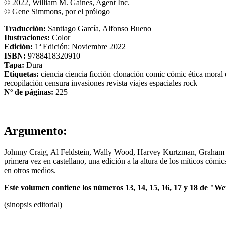
© 2022, William M. Gaines, Agent Inc.
© Gene Simmons, por el prólogo
Traducción:
Santiago García, Alfonso Bueno
Ilustraciones:
Color
Edición:
1ª Edición: Noviembre 2022
ISBN:
9788418320910
Tapa:
Dura
Etiquetas:
ciencia
ciencia ficción
clonación
comic
cómic
ética
moral
recopilación
censura
invasiones
revista
viajes espaciales
rock
Nº de páginas:
225
Argumento:
Johnny Craig, Al Feldstein, Wally Wood, Harvey Kurtzman, Graham Ing
primera vez en castellano, una edición a la altura de los míticos cómi
en otros medios.
Este volumen contiene los números 13, 14, 15, 16, 17 y 18 de "We
(sinopsis editorial)