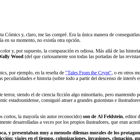
eta Cómics y, claro, me las compré. Era la única manera de conseguirla
bía en su momento, no existía otra opción.
olor y, por supuesto, la comparación es odiosa. Más allá de las historia
o Wally Wood
(del que curiosamente son todas las portadas de las revista
cs, por ejemplo, en la reseña de
"Tales From the Crypt"
, o en otros m
eculiaridades e historia (sobre todo a partir del descenso de interés en
rror, siendo el de ciencia ficción algo minoritario, pero mantenido por
mic estadounidense, consiguió atraer a grandes guionistas e ilustradores,
os cortos, la mayoría sin autor reconocido)
son de
Al Feldstein
, editor
mente desarrolladas a veces por los propios ilustradores, que eran acred
 época, y presentaban muy a menudo dilemas morales de los protagon
ficción; viajes en el tiempo, colonizaciones, invasiones, clonación, gu