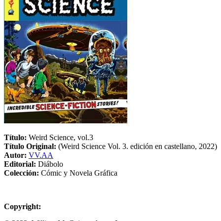
Título:
Weird Science, vol.3
Título Original:
(Weird Science Vol. 3. edición en castellano, 2022)
Autor:
VV.AA
Editorial:
Diábolo
Colección:
Cómic y Novela Gráfica
Copyright: