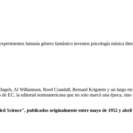
experimentos
fantasía
género fantástico
inventos
psicología
música
lite
els, Al Williamson, Reed Crandall, Bernard Krigstein y un largo etcét
cs de EC, la editorial norteamericana que no solo marcó una época, sino 
ird Science", publicados originalmente entre mayo de 1952 y abril