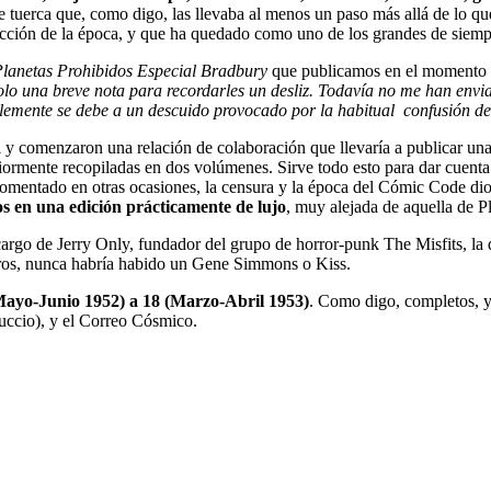
 de tuerca que, como digo, las llevaba al menos un paso más allá de lo 
ficción de la época, y que ha quedado como uno de los grandes de siemp
lanetas Prohibidos Especial Bradbury
que publicamos en el momento de 
olo una breve nota para recordarles un desliz. Todavía no me han envia
ente se debe a un descuido provocado por la habitual confusión del t
ida y comenzaron una relación de colaboración que llevaría a publicar un
eriormente recopiladas en dos volúmenes. Sirve todo esto para dar cuenta 
mentado en otras ocasiones, la censura y la época del Cómic Code dio al
os en una edición prácticamente de lujo
, muy alejada de aquella de 
 cargo de Jerry Only, fundador del grupo de horror-punk The Misfits, 
ros, nunca habría habido un Gene Simmons o Kiss.
(Mayo-Junio 1952) a 18 (Marzo-Abril 1953)
. Como digo, completos, ya
Fuccio), y el Correo Cósmico.