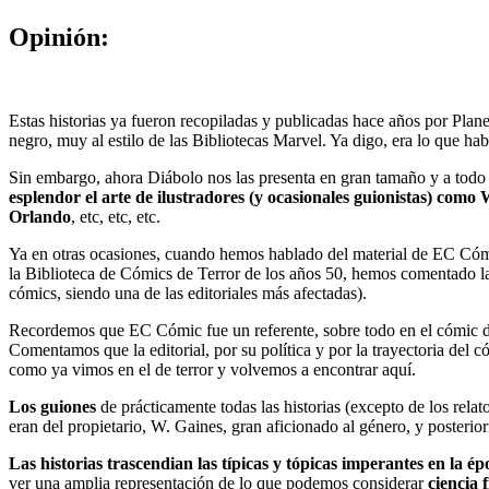
Opinión:
Estas historias ya fueron recopiladas y publicadas hace años por Plan
negro, muy al estilo de las Bibliotecas Marvel. Ya digo, era lo que ha
Sin embargo, ahora Diábolo nos las presenta en gran tamaño y a todo c
esplendor el arte de ilustradores (y ocasionales guionistas) com
Orlando
, etc, etc, etc.
Ya en otras ocasiones, cuando hemos hablado del material de EC Cómi
la Biblioteca de Cómics de Terror de los años 50, hemos comentado las p
cómics, siendo una de las editoriales más afectadas).
Recordemos que EC Cómic fue un referente, sobre todo en el cómic de te
Comentamos que la editorial, por su política y por la trayectoria del có
como ya vimos en el de terror y volvemos a encontrar aquí.
Los guiones
de prácticamente todas las historias (excepto de los relat
eran del propietario, W. Gaines, gran aficionado al género, y posterior
Las historias trascendian las típicas y tópicas imperantes en la
ver una amplia representación de lo que podemos considerar
ciencia 