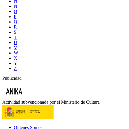
N
Ñ
O
P
Q
R
S
T
U
V
W
X
Y
Z
Publicidad
Actividad subvencionada por el Ministerio de Cultura
Quienes Somos