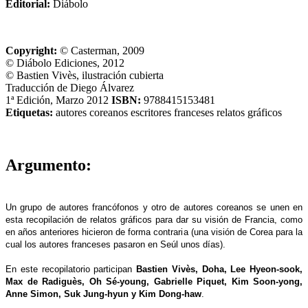
Editorial:
Diábolo
Copyright:
© Casterman, 2009
© Diábolo Ediciones, 2012
© Bastien Vivès, ilustración cubierta
Traducción de Diego Álvarez
1ª Edición, Marzo 2012
ISBN:
9788415153481
Etiquetas:
autores
coreanos
escritores
franceses
relatos gráficos
Argumento:
Un grupo de autores francófonos y otro de autores coreanos se unen en
esta recopilación de relatos gráficos para dar su visión de Francia, como
en años anteriores hicieron de forma contraria (una visión de Corea para la
cual los autores franceses pasaron en Seúl unos días).
En este recopilatorio participan
Bastien Vivès, Doha, Lee Hyeon-sook,
Max de Radiguès, Oh Sé-young, Gabrielle Piquet, Kim Soon-yong,
Anne Simon, Suk Jung-hyun y Kim Dong-haw
.