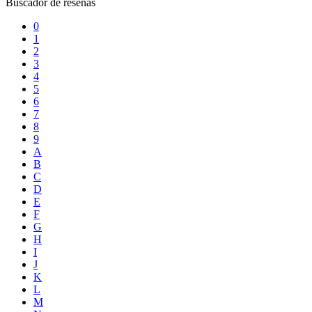
Buscador de reseñas
0
1
2
3
4
5
6
7
8
9
A
B
C
D
E
F
G
H
I
J
K
L
M