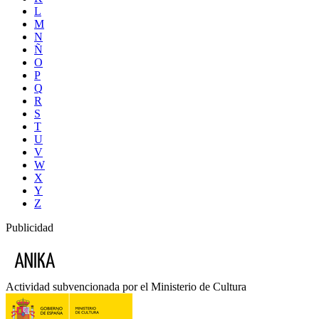
L
M
N
Ñ
O
P
Q
R
S
T
U
V
W
X
Y
Z
Publicidad
Actividad subvencionada por el Ministerio de Cultura