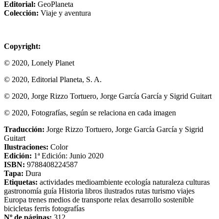
Editorial:
GeoPlaneta
Colección:
Viaje y aventura
Copyright:
© 2020, Lonely Planet
© 2020, Editorial Planeta, S. A.
© 2020, Jorge Rizzo Tortuero, Jorge García García y Sigrid Guitart
© 2020, Fotografías, según se relaciona en cada imagen
Traducción:
Jorge Rizzo Tortuero, Jorge García García y Sigrid
Guitart
Ilustraciones:
Color
Edición:
1ª Edición: Junio 2020
ISBN:
9788408224587
Tapa:
Dura
Etiquetas:
actividades
medioambiente
ecología
naturaleza
culturas
gastronomía
guía
Historia
libros ilustrados
rutas
turismo
viajes
Europa
trenes
medios de transporte
relax
desarrollo sostenible
bicicletas
ferris
fotografías
Nº de páginas:
312