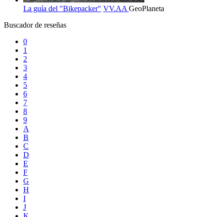
La guía del "Bikepacker"
VV.AA
GeoPlaneta
Buscador de reseñas
0
1
2
3
4
5
6
7
8
9
A
B
C
D
E
F
G
H
I
J
K