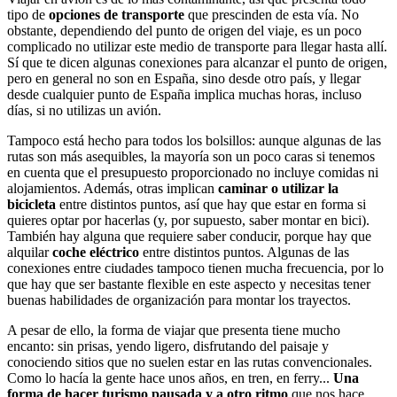
tipo de
opciones de transporte
que prescinden de esta vía. No
obstante, dependiendo del punto de origen del viaje, es un poco
complicado no utilizar este medio de transporte para llegar hasta allí.
Sí que te dicen algunas conexiones para alcanzar el punto de origen,
pero en general no son en España, sino desde otro país, y llegar
desde cualquier punto de España implica muchas horas, incluso
días, si no utilizas un avión.
Tampoco está hecho para todos los bolsillos: aunque algunas de las
rutas son más asequibles, la mayoría son un poco caras si tenemos
en cuenta que el presupuesto proporcionado no incluye comidas ni
alojamientos. Además, otras implican
caminar o utilizar la
bicicleta
entre distintos puntos, así que hay que estar en forma si
quieres optar por hacerlas (y, por supuesto, saber montar en bici).
También hay alguna que requiere saber conducir, porque hay que
alquilar
coche eléctrico
entre distintos puntos. Algunas de las
conexiones entre ciudades tampoco tienen mucha frecuencia, por lo
que hay que ser bastante flexible en este aspecto y necesitas tener
buenas habilidades de organización para montar los trayectos.
A pesar de ello, la forma de viajar que presenta tiene mucho
encanto: sin prisas, yendo ligero, disfrutando del paisaje y
conociendo sitios que no suelen estar en las rutas convencionales.
Como lo hacía la gente hace unos años, en tren, en ferry...
Una
forma de hacer turismo pausada y a otro ritmo
que nos hace