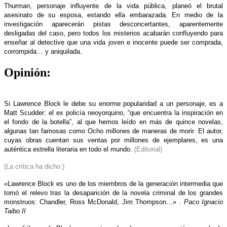
Thurman, personaje influyente de la vida pública, planeó el brutal
asesinato de su esposa, estando ella embarazada. En medio de la
investigación aparecerán pistas desconcertantes, aparentemente
desligadas del caso, pero todos los misterios acabarán confluyendo para
enseñar al detective que una vida joven e inocente puede ser comprada,
corrompida… y aniquilada.
Opinión:
Si Lawrence Block le debe su enorme popularidad a un personaje, es a
Matt Scudder: el ex policía neoyorquino, “que encuentra la inspiración en
el fondo de la botella”, al que hemos leído en más de quince novelas,
algunas tan famosas como Ocho millones de maneras de morir. El autor,
cuyas obras cuentan sus ventas por millones de ejemplares, es una
auténtica estrella literaria en todo el mundo.
(Editorial)
(La crítica ha dicho:)
«Lawrence Block es uno de los miembros de la generación intermedia que
tomó el relevo tras la desaparición de la novela criminal de los grandes
monstruos: Chandler, Ross McDonald, Jim Thompson…» .
Paco Ignacio
Taibo II