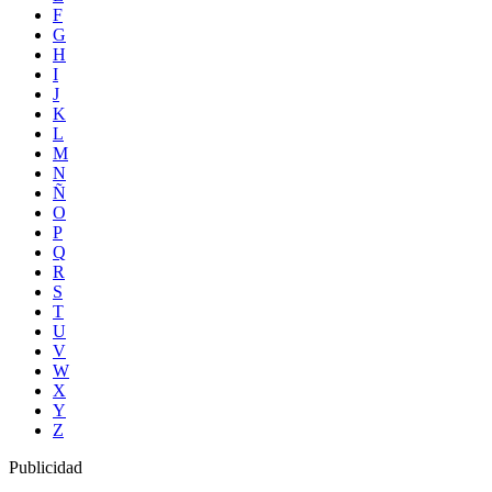
F
G
H
I
J
K
L
M
N
Ñ
O
P
Q
R
S
T
U
V
W
X
Y
Z
Publicidad