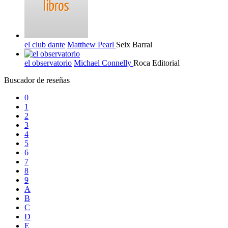
el club dante
Matthew Pearl
Seix Barral
el observatorio
Michael Connelly
Roca Editorial
Buscador de reseñas
0
1
2
3
4
5
6
7
8
9
A
B
C
D
E