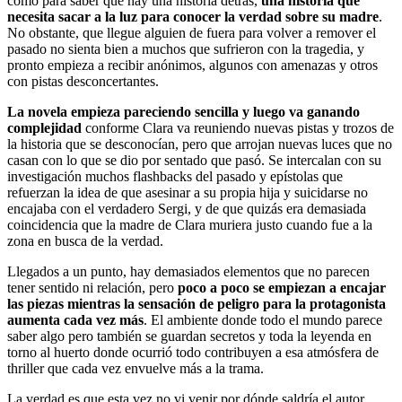
como para saber que hay una historia detrás,
una historia que
necesita sacar a la luz para conocer la verdad sobre su madre
.
No obstante, que llegue alguien de fuera para volver a remover el
pasado no sienta bien a muchos que sufrieron con la tragedia, y
pronto empieza a recibir anónimos, algunos con amenazas y otros
con pistas desconcertantes.
La novela empieza pareciendo sencilla y luego va ganando
complejidad
conforme Clara va reuniendo nuevas pistas y trozos de
la historia que se desconocían, pero que arrojan nuevas luces que no
casan con lo que se dio por sentado que pasó. Se intercalan con su
investigación muchos flashbacks del pasado y epístolas que
refuerzan la idea de que asesinar a su propia hija y suicidarse no
encajaba con el verdadero Sergi, y de que quizás era demasiada
coincidencia que la madre de Clara muriera justo cuando fue a la
zona en busca de la verdad.
Llegados a un punto, hay demasiados elementos que no parecen
tener sentido ni relación, pero
poco a poco se empiezan a encajar
las piezas mientras la sensación de peligro para la protagonista
aumenta cada vez más
. El ambiente donde todo el mundo parece
saber algo pero también se guardan secretos y toda la leyenda en
torno al huerto donde ocurrió todo contribuyen a esa atmósfera de
thriller que cada vez envuelve más a la trama.
La verdad es que esta vez no vi venir por dónde saldría el autor,