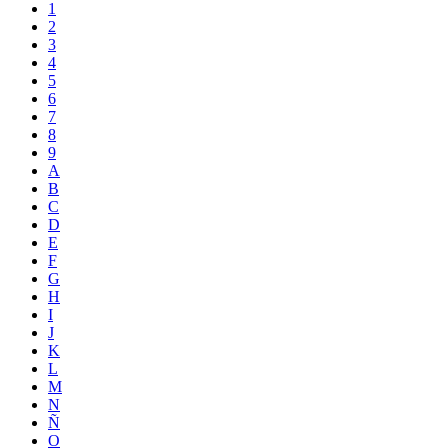
1
2
3
4
5
6
7
8
9
A
B
C
D
E
F
G
H
I
J
K
L
M
N
Ñ
O