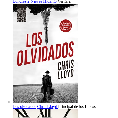
Londres 2
Nieves Hidalgo
Vergara
Los olvidados
Chris Lloyd
Principal de los Libros