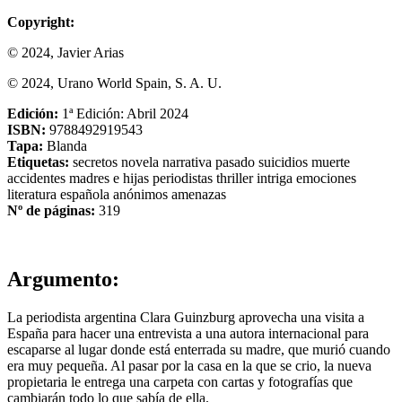
Copyright:
© 2024, Javier Arias
© 2024, Urano World Spain, S. A. U.
Edición:
1ª Edición: Abril 2024
ISBN:
9788492919543
Tapa:
Blanda
Etiquetas:
secretos
novela
narrativa
pasado
suicidios
muerte
accidentes
madres e hijas
periodistas
thriller
intriga
emociones
literatura española
anónimos
amenazas
Nº de páginas:
319
Argumento:
La periodista argentina Clara Guinzburg aprovecha una visita a
España para hacer una entrevista a una autora internacional para
escaparse al lugar donde está enterrada su madre, que murió cuando
era muy pequeña. Al pasar por la casa en la que se crio, la nueva
propietaria le entrega una carpeta con cartas y fotografías que
cambiarán todo lo que sabía de ella.