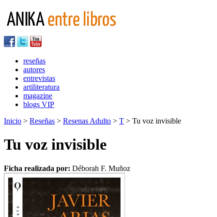
reseñas
autores
entrevistas
artiliteratura
magazine
blogs VIP
Inicio
>
Reseñas
>
Resenas Adulto
>
T
> Tu voz invisible
Tu voz invisible
Ficha realizada por:
Déborah F. Muñoz