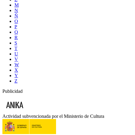
M
N
Ñ
O
P
Q
R
S
T
U
V
W
X
Y
Z
Publicidad
Actividad subvencionada por el Ministerio de Cultura