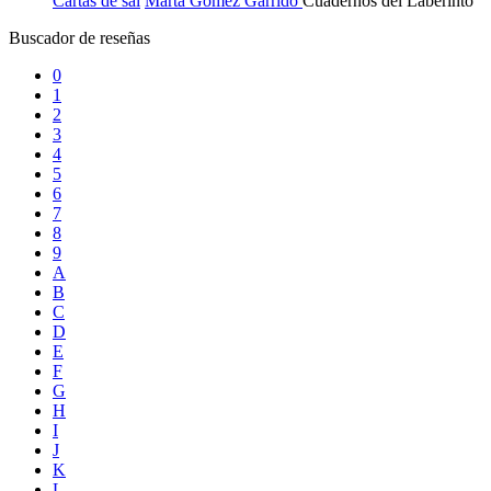
Cartas de sal
Marta Gómez Garrido
Cuadernos del Laberinto
Buscador de reseñas
0
1
2
3
4
5
6
7
8
9
A
B
C
D
E
F
G
H
I
J
K
L