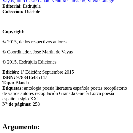
Vayas
,
Julio César Galán
,
Ventura Camacho
,
Silvia Gallego
Editorial:
Esdrújula
Colección:
Diástole
Copyright:
© 2015, de los respectivos autores
© Coordinador, José Martín de Vayas
© 2015, Esdrújula Ediciones
Edición:
1ª Edición: Septiembre 2015
ISBN:
9788416485147
Tapa:
Blanda
Etiquetas:
antología
poesía
literatura española
poetas
recopilatorio
de varios autores
recopilación
Granada
García Lorca
poesía
española
siglo XXI
Nº de páginas:
258
Argumento: