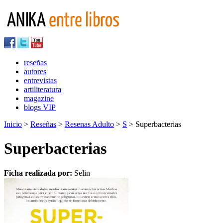
reseñas
autores
entrevistas
artiliteratura
magazine
blogs VIP
Inicio
>
Reseñas
>
Resenas Adulto
>
S
> Superbacterias
Superbacterias
Ficha realizada por:
Selin