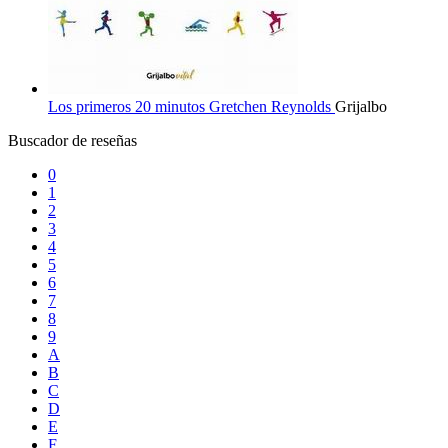
Los primeros 20 minutos
Gretchen Reynolds
Grijalbo
Buscador de reseñas
0
1
2
3
4
5
6
7
8
9
A
B
C
D
E
F