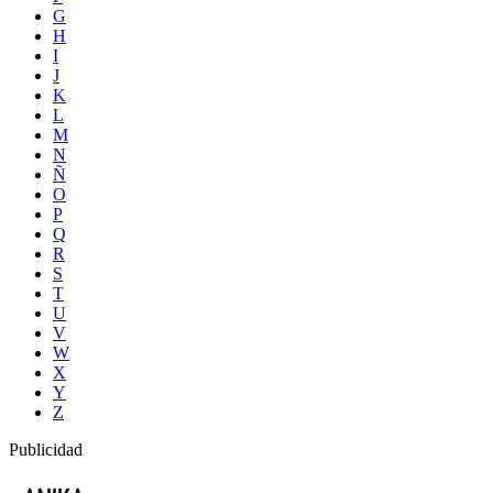
G
H
I
J
K
L
M
N
Ñ
O
P
Q
R
S
T
U
V
W
X
Y
Z
Publicidad