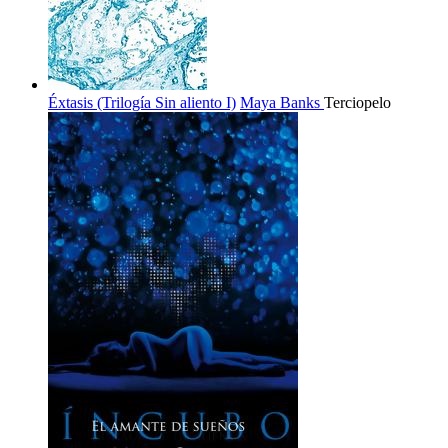
Éxtasis (Trilogía Sin aliento I)
Maya Banks
Terciopelo