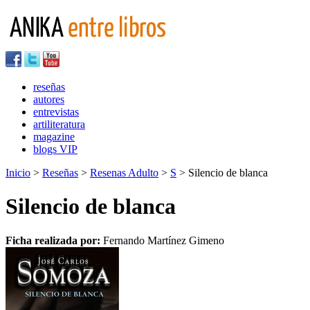
reseñas
autores
entrevistas
artiliteratura
magazine
blogs VIP
Inicio
>
Reseñas
>
Resenas Adulto
>
S
> Silencio de blanca
Silencio de blanca
Ficha realizada por:
Fernando Martínez Gimeno