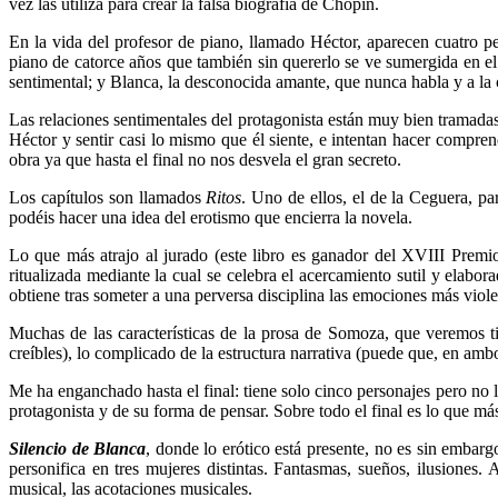
vez las utiliza para crear la falsa biografía de Chopin.
En la vida del profesor de piano, llamado Héctor, aparecen cuatro pe
piano de catorce años que también sin quererlo se ve sumergida en e
sentimental; y Blanca, la desconocida amante, que nunca habla y a la c
Las relaciones sentimentales del protagonista están muy bien tramadas,
Héctor y sentir casi lo mismo que él siente, e intentan hacer compren
obra ya que hasta el final no nos desvela el gran secreto.
Los capítulos son llamados
Ritos
. Uno de ellos, el de la Ceguera, pa
podéis hacer una idea del erotismo que encierra la novela.
Lo que más atrajo al jurado (este libro es ganador del XVIII Premi
ritualizada mediante la cual se celebra el acercamiento sutil y elab
obtiene tras someter a una perversa disciplina las emociones más violent
Muchas de las características de la prosa de Somoza, que veremos
creíbles), lo complicado de la estructura narrativa (puede que, en ambo
Me ha enganchado hasta el final: tiene solo cinco personajes pero no l
protagonista y de su forma de pensar. Sobre todo el final es lo que má
Silencio de Blanca
, donde lo erótico está presente, no es sin embar
personifica en tres mujeres distintas. Fantasmas, sueños, ilusione
musical, las acotaciones musicales.