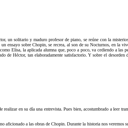
r, un solitario y maduro profesor de piano, se reúne con la misterio
 un ensayo sobre Chopin, se recrea, al son de su Nocturnos, en la viven
s, como Elisa, la aplicada alumna que, poco a poco, va cediendo a las pe
mundo de Héctor, tan elaboradamente satisfactorio. Y sobre el desorden
ude realizar en su día una entrevista. Pues bien, acostumbrado a leer t
ano aficionado a las obras de Chopin. Durante la historia nos veremos su