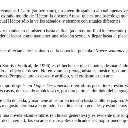
rsonajes: Lázaro (su hermano), un joven drogadicto al cual apenas ve 
l extraño mundo de Héctor; la doctora Arcos, que es una psicóloga que 
ual Héctor sólo la ve los sábados, y siempre con rituales diferentes.
 y mantienen el misterio hasta el final (además, un final in crescendo).
der al lector cómo mantener una relación sexual y llegar hasta el place
rece directamente inspirado en la conocida película "
Nueve semanas y
o Sonrisa Vertical, de 1996) es el hecho de que el autor, desmarcándo
orado al objeto de deseo. No en vano su protagonista es músico y, como 
as. Porque el arte es deseo y artificio, y el erotismo es un arte.
 tiempo después en
Dafne Desvanecida
o en obras posteriores, están y
s casos, demasiado ambiciosa) y, por otra parte, el dominio del lenguaje 
e falta de nada, y mantiene al lector en tensión hasta la última página. 
s me gustó: termina a lo grande. Los rituales son geniales y están lleno
go una novela alzamiembros (en líneas generales) y es evidente que lo 
s. A decir verdad, los escarceos musicales dedicados a Chopin puede 