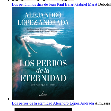
Los penúltimos días de Jean-Paul Balart
Gabriel Marat
Debolsil
Los perros de la eternidad
Alejandro López Andrada
Almuzara