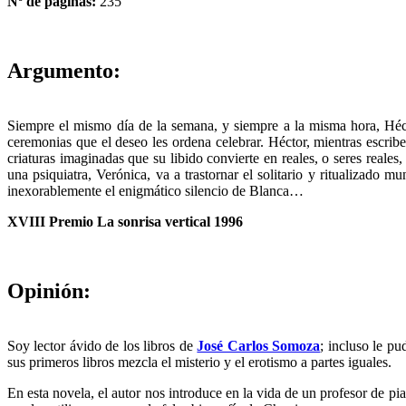
Nº de páginas:
235
Argumento:
Siempre el mismo día de la semana, y siempre a la misma hora, Hécto
ceremonias que el deseo les ordena celebrar. Héctor, mientras escribe
criaturas imaginadas que su libido convierte en reales, o seres reale
una psiquiatra, Verónica, va a trastornar el solitario y ritualizado 
inexorablemente el enigmático silencio de Blanca…
XVIII Premio La sonrisa vertical 1996
Opinión:
Soy lector ávido de los libros de
José Carlos Somoza
; incluso le p
sus primeros libros mezcla el misterio y el erotismo a partes iguales.
En esta novela, el autor nos introduce en la vida de un profesor de pi