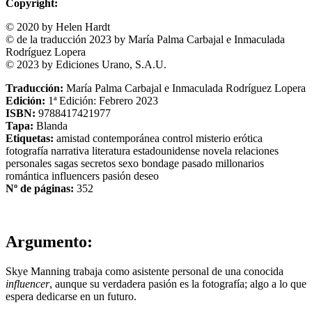
Copyright:
© 2020 by Helen Hardt
© de la traducción 2023 by María Palma Carbajal e Inmaculada
Rodríguez Lopera
© 2023 by Ediciones Urano, S.A.U.
Traducción:
María Palma Carbajal e Inmaculada Rodríguez Lopera
Edición:
1ª Edición: Febrero 2023
ISBN:
9788417421977
Tapa:
Blanda
Etiquetas:
amistad
contemporánea
control
misterio
erótica
fotografía
narrativa
literatura estadounidense
novela
relaciones
personales
sagas
secretos
sexo
bondage
pasado
millonarios
romántica
influencers
pasión
deseo
Nº de páginas:
352
Argumento:
Skye Manning trabaja como asistente personal de una conocida
influencer
, aunque su verdadera pasión es la fotografía; algo a lo que
espera dedicarse en un futuro.