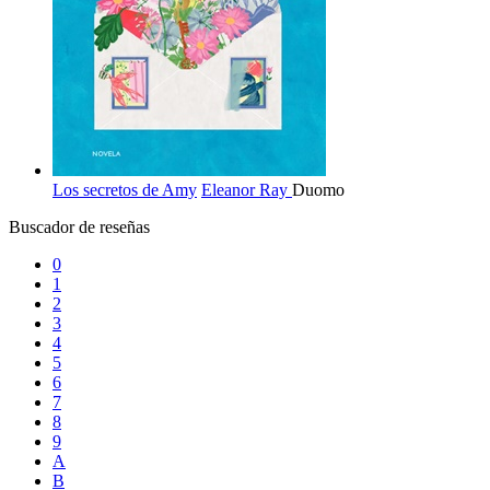
Los secretos de Amy
Eleanor Ray
Duomo
Buscador de reseñas
0
1
2
3
4
5
6
7
8
9
A
B