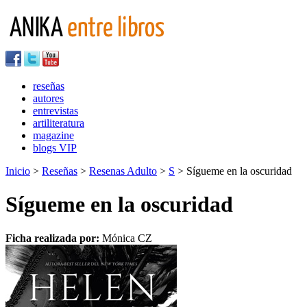
reseñas
autores
entrevistas
artiliteratura
magazine
blogs VIP
Inicio
>
Reseñas
>
Resenas Adulto
>
S
> Sígueme en la oscuridad
Sígueme en la oscuridad
Ficha realizada por:
Mónica CZ