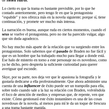
de
Helen Hardt
.
Lo cierto es que la trama es bastante previsible, por lo que he
contado anteriormente, pero tengo fe en que la protagonista
"espabile" y nos ofrezca más en la novela siguiente; porque sí, tiene
continuación, y promete ser mucho más intensa.
La narración es buena, aunque ruda en ciertos momentos, cuando el
sexo
se vuelve el protagonista, pero no me ha parecido vulgar, algo
que sin duda agradezco.
No hay mucho más aparte de la relación que va surgiendo entre los
protagonistas. Solo sabemos que el
pasado
de Braden no fue fácil y
que es un hombre que ha trabajado mucho para llegar a donde está.
Ese halo de misterio en torno a este personaje no es novedoso, como
ya he dicho, pero despierta la suficiente curiosidad para querer
averiguar qué esconde.
Skye, por su parte, nos deja ver que le apasiona la fotografía y le
gustaría dedicarse a ella profesionalmente. Que ahora administre una
cuenta de una
influencer
de éxito puede ser un trampolín para ella,
sobre todo cuando sale a la luz su relación con Braden, volviéndola
el foco de atención de medios y empresas que, de repente, ven que
existe. Cómo gestionará este éxito instantáneo es una de las cosas
novedosas de la novela, al menos para mí le da un toque de frescura
a una trama bastante manida.