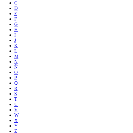
C
D
E
F
G
H
I
J
K
L
M
N
Ñ
O
P
Q
R
S
T
U
V
W
X
Y
Z