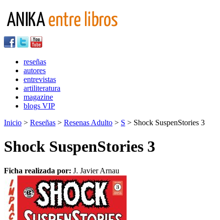
reseñas
autores
entrevistas
artiliteratura
magazine
blogs VIP
Inicio
>
Reseñas
>
Resenas Adulto
>
S
> Shock SuspenStories 3
Shock SuspenStories 3
Ficha realizada por:
J. Javier Arnau