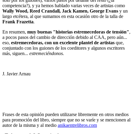
solo por los guiones), varios pasos por delante del resto (¿la
competencia?), y ya hemos hablado varias veces de artistas como
Wally Wood, Reed Crandall, Jack Kamen, George Evans
y un
largo etcétera, al que sumamos en esta ocasión otro de la talla de
Frank Frazetta
.
En resumen,
muy buenas "historias estremecedoras de tensión"
,
a pocos pasos del cambio de dirección debido al CAA, pero aún...
eso,
estremecedoras, con un excelente plantel de artistas
que,
conjuntado con los guiones de los coeditores y algunos escritores
más, siguen...
estremeciéndonos.
J. Javier Arnau
Frases de esta opinión pueden utilizarse libremente en otros medios
para promoción del libro, siempre que no se varíe y se mencionen al
autor de la misma y al medio
anikaentrelibros.com