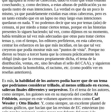
que agrupara al resto de cabeceras, dado el éxito que estas estaban
cosechando; y, como decimos, a estas alturas de publicación ya no
queda rastro de esas intenciones. La verdad es que da un poco lo
mismo, ya que paralelamente existían esas otras cabeceras, pero es
un tanto extraño que en un lapso no muy largo esas intenciones
quedaran en nada. Y no podemos decir que sea por temas (aún) de
censura, ni por miedo a tratar ciertos temas, porque en las historias
presentes lo siguen haciendo; tal vez, como dijimos en su momento,
había temáticas tal vez más adecuadas que otras para tratar ciertos
temas y, con el tiempo, los editores prefirieron, en esta cabecera,
centrar los esfuerzos en las que más incidían, en las que tal vez
creyeron que podía mostrar más sus "puntos de vista". Porque no
dieron su brazo a torcer hasta que la censura prácticamente les
obligó (más que la censura propiamente dicha, el tema de la
distribución, ventas, etc, sino llevaban el sello del CAA), y siguieron
denunciando la homofobia, el racismo, etc. (como podéis ver en
reseñas anteriores).
Es más,
la habilidad de los autores podía hacer que de un tema
que podríamos considerar trillado, al menos utilizado en exceso,
salieran finales diferentes y sorpresivos
. En el tema de los autores,
como siempre, los guiones son en su mayoría del coeditor
Al
Feldstein
, aunque en este volumen aparecen otros como
Carl
Wessler
y
Otto Binder
. Y, como siempre, un excelente plantel de
artistas gráficos, que hacían que las revistas de EC estuvieran (no