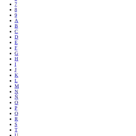
7
8
9
A
B
C
D
E
F
G
H
I
J
K
L
M
N
Ñ
O
P
Q
R
S
T
U