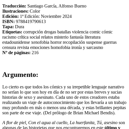
Traducción:
Santiago García, Alfonso Bueno
Ilustraciones:
Color
Edición:
1ª Edición: Noviembre 2024
ISBN:
9788419790613
Tapa:
Dura
Etiquetas:
corrupción
drogas
batallas
violencia
comic
cómic
racismo
crítica social
relatos
misterio
fantasía
literatura
estadounidense
xenofobia
horror
recopilación
suspense
guerras
censura
revista
emociones
homofobia
ironía y sarcasmo
Nº de páginas:
216
Argumento:
Lo cierto es que todos los cómics y su irrepetible lenguaje narrativo
no serían lo que son hoy en día de no ser por estas breves y sucias
historias de sexo y asesinato. Cada uno de estos creadores estaba
realizando un viaje de autoconocimiento que los llevaría a un trabajo
muy profundo en más o menos una década, y estas brillantes pepitas
son parte de ese viaje. (Del prólogo de Brian Michael Bendis).
A flor de piel, Con el agua al cuello, La huerfanita, Tú, asesino
son
algunas de las historietas que nos encontraremos en este
último y