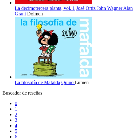
La decimotercera planta, vol. 1
José Ortiz
John Wagner
Alan
Grant
Dolmen
La filosofía de Mafalda
Quino
Lumen
Buscador de reseñas
0
1
2
3
4
5
6