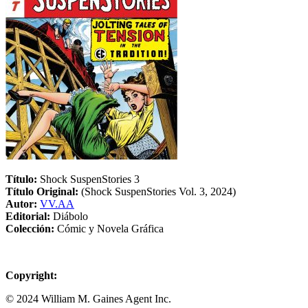
Título:
Shock SuspenStories 3
Título Original:
(Shock SuspenStories Vol. 3, 2024)
Autor:
VV.AA
Editorial:
Diábolo
Colección:
Cómic y Novela Gráfica
Copyright:
© 2024 William M. Gaines Agent Inc.