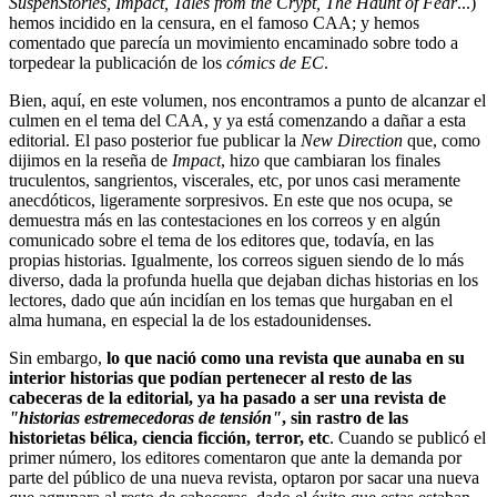
SuspenStories, Impact, Tales from the Crypt, The Haunt of Fear
...)
hemos incidido en la censura, en el famoso CAA; y hemos
comentado que parecía un movimiento encaminado sobre todo a
torpedear la publicación de los
cómics de EC
.
Bien, aquí, en este volumen, nos encontramos a punto de alcanzar el
culmen en el tema del CAA, y ya está comenzando a dañar a esta
editorial. El paso posterior fue publicar la
New Direction
que, como
dijimos en la reseña de
Impact
, hizo que cambiaran los finales
truculentos, sangrientos, viscerales, etc, por unos casi meramente
anecdóticos, ligeramente sorpresivos. En este que nos ocupa, se
demuestra más en las contestaciones en los correos y en algún
comunicado sobre el tema de los editores que, todavía, en las
propias historias. Igualmente, los correos siguen siendo de lo más
diverso, dada la profunda huella que dejaban dichas historias en los
lectores, dado que aún incidían en los temas que hurgaban en el
alma humana, en especial la de los estadounidenses.
Sin embargo,
lo que nació como una revista que aunaba en su
interior historias que podían pertenecer al resto de las
cabeceras de la editorial, ya ha pasado a ser una revista de
"historias estremecedoras de tensión"
, sin rastro de las
historietas bélica, ciencia ficción, terror, etc
. Cuando se publicó el
primer número, los editores comentaron que ante la demanda por
parte del público de una nueva revista, optaron por sacar una nueva