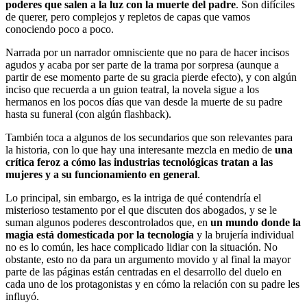
poderes que salen a la luz con la muerte del padre
. Son difíciles
de querer, pero complejos y repletos de capas que vamos
conociendo poco a poco.
Narrada por un narrador omnisciente que no para de hacer incisos
agudos y acaba por ser parte de la trama por sorpresa (aunque a
partir de ese momento parte de su gracia pierde efecto), y con algún
inciso que recuerda a un guion teatral, la novela sigue a los
hermanos en los pocos días que van desde la muerte de su padre
hasta su funeral (con algún flashback).
También toca a algunos de los secundarios que son relevantes para
la historia, con lo que hay una interesante mezcla en medio de
una
crítica feroz a cómo las industrias tecnológicas tratan a las
mujeres y a su funcionamiento en general
.
Lo principal, sin embargo, es la intriga de qué contendría el
misterioso testamento por el que discuten dos abogados, y se le
suman algunos poderes descontrolados que, en
un mundo donde la
magia está domesticada por la tecnología
y la brujería individual
no es lo común, les hace complicado lidiar con la situación. No
obstante, esto no da para un argumento movido y al final la mayor
parte de las páginas están centradas en el desarrollo del duelo en
cada uno de los protagonistas y en cómo la relación con su padre les
influyó.