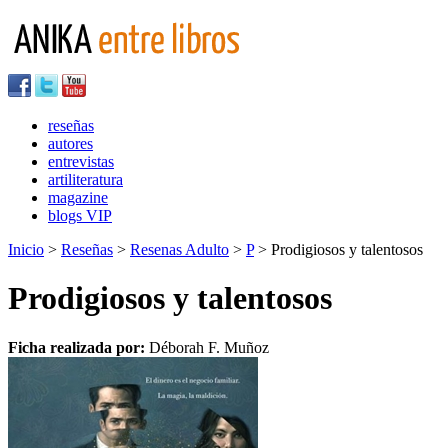
reseñas
autores
entrevistas
artiliteratura
magazine
blogs VIP
Inicio
>
Reseñas
>
Resenas Adulto
>
P
> Prodigiosos y talentosos
Prodigiosos y talentosos
Ficha realizada por:
Déborah F. Muñoz