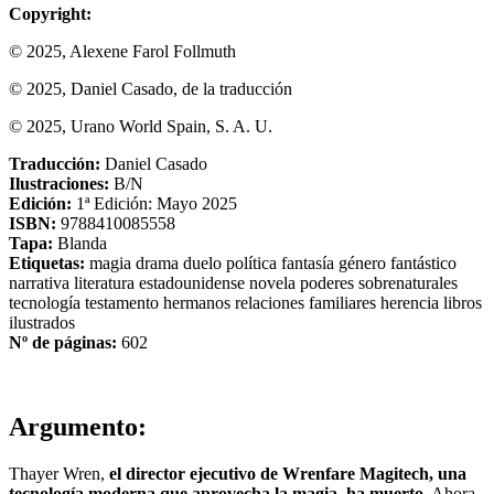
Copyright:
© 2025, Alexene Farol Follmuth
© 2025, Daniel Casado, de la traducción
© 2025, Urano World Spain, S. A. U.
Traducción:
Daniel Casado
Ilustraciones:
B/N
Edición:
1ª Edición: Mayo 2025
ISBN:
9788410085558
Tapa:
Blanda
Etiquetas:
magia
drama
duelo
política
fantasía
género fantástico
narrativa
literatura estadounidense
novela
poderes sobrenaturales
tecnología
testamento
hermanos
relaciones familiares
herencia
libros
ilustrados
Nº de páginas:
602
Argumento:
Thayer Wren,
el director ejecutivo de Wrenfare Magitech, una
tecnología moderna que aprovecha la magia, ha muerto
. Ahora,