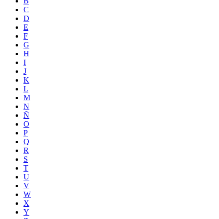
B
C
D
E
F
G
H
I
J
K
L
M
N
Ñ
O
P
Q
R
S
T
U
V
W
X
Y