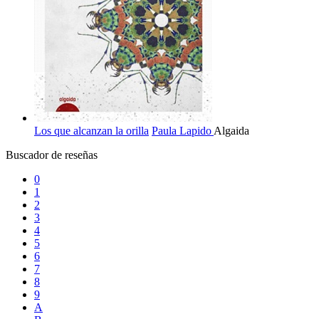
Los que alcanzan la orilla
Paula Lapido
Algaida
Buscador de reseñas
0
1
2
3
4
5
6
7
8
9
A