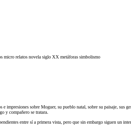
os
micro relatos
novela
siglo XX
metáforas
simbolismo
os e impresiones sobre Moguer, su pueblo natal, sobre su paisaje, sus 
go y compañero se tratara.
endientes entre sí a primera vista, pero que sin embargo siguen un inte