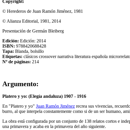
Copyright:
© Herederos de Juan Ramón Jiménez, 1981
© Alianza Editorial, 1981, 2014
Presentación de Germán Bleiberg
Edición:
Edición: 2014
ISBN:
9788420688428
Tapa:
Blanda, bolsillo
Etiquetas:
clásicos
crossover
narrativa
literatura española
microrrelat
Nº de páginas:
214
Argumento:
Platero y yo: (Elegía andaluza) 1907 - 1916
En "Platero y yo"
Juan Ramón Jiménez
recrea sus vivencias, recuerd
burro, al que interpela constantemente como si de un ser humano, ami
La obra está configurada por un conjunto de 138 relatos cortos e indep
una primavera y acaba en la primavera del año siguiente.