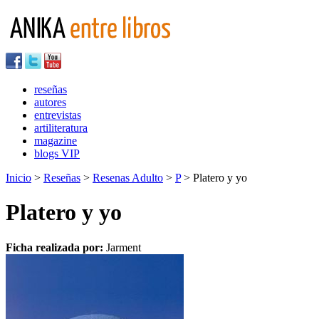
reseñas
autores
entrevistas
artiliteratura
magazine
blogs VIP
Inicio
>
Reseñas
>
Resenas Adulto
>
P
> Platero y yo
Platero y yo
Ficha realizada por:
Jarment