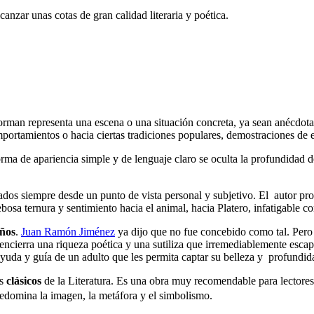
anzar unas cotas de gran calidad literaria y poética.
orman representa una escena o una situación concreta, ya sean anécdota
comportamientos o hacia ciertas tradiciones populares, demostraciones de 
orma de apariencia simple y de lenguaje claro se oculta la profundidad 
tados siempre desde un punto de vista personal y subjetivo. El autor prot
osa ternura y sentimiento hacia el animal, hacia Platero, infatigable c
iños
.
Juan Ramón Jiménez
ya dijo que no fue concebido como tal. Pero 
ro encierra una riqueza poética y una sutiliza que irremediablemente esca
ayuda y guía de un adulto que les permita captar su belleza y profundid
os
clásicos
de la Literatura. Es una obra muy recomendable para lectores 
edomina la imagen, la metáfora y el simbolismo.