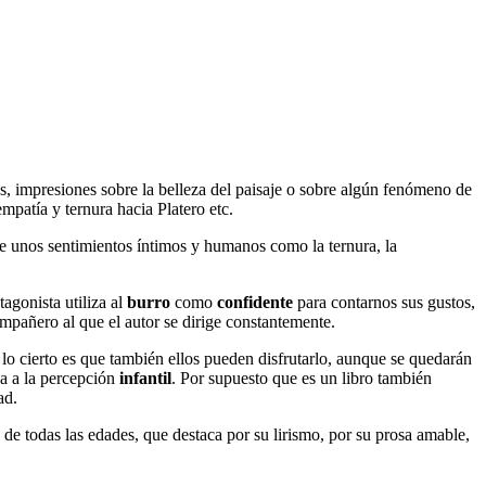
s, impresiones sobre la belleza del paisaje o sobre algún fenómeno de
empatía y ternura hacia Platero etc.
de unos sentimientos íntimos y humanos como la ternura, la
agonista utiliza al
burro
como
confidente
para contarnos sus gustos,
ompañero al que el autor se dirige constantemente.
lo cierto es que también ellos pueden disfrutarlo, aunque se quedarán
pa a la percepción
infantil
. Por supuesto que es un libro también
ad.
de todas las edades, que destaca por su lirismo, por su prosa amable,