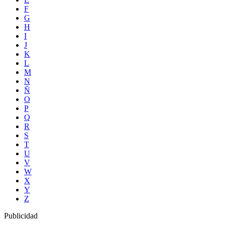
F
G
H
I
J
K
L
M
N
Ñ
O
P
Q
R
S
T
U
V
W
X
Y
Z
Publicidad