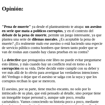
Opinión:
"Pena de muerte"
ya desde el planteamiento te atrapa:
un asesino
en serie que mata a políticos corruptos
, y en el contexto del
debate de la pena de muerte
, permite un juego interesante, ya que
plantea una serie de
dilemas morales
. ¿Es aceptable la pena de
muerte? ¿Es realmente malo ese asesino o está haciendo una especie
de servicio público contra hombres que tienen tanto poder que se
van de rositas aun cuando hay claras pruebas en su contra?
La
detective
que protagoniza este libro no puede evitar preguntarse
esto último, y más cuando hay un conflicto real en torno a la
corrupción
en su vida. Debe decidir entre cumplir con su deber y
ver más allá de lo obvio para averiguar las verdaderas intenciones
del Verdugo o dejar que el asesino se salga con la suya y que los
corruptos reciban lo que se merecen.
El asesino, por su parte, tiene mucho encanto, no solo por lo
intrincado de su plan, que está pensado al detalle, sino porque tiene
un innegable toque personal y, aunque sale poco, resulta
carismático. Vamos conociendo su historia poco a poco, mediante