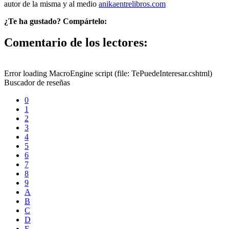
autor de la misma y al medio
anikaentrelibros.com
¿Te ha gustado? Compártelo:
Comentario de los lectores:
Error loading MacroEngine script (file: TePuedeInteresar.cshtml)
Buscador de reseñas
0
1
2
3
4
5
6
7
8
9
A
B
C
D
E