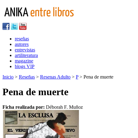
reseñas
autores
entrevistas
artiliteratura
magazine
blogs VIP
Inicio
>
Reseñas
>
Resenas Adulto
>
P
> Pena de muerte
Pena de muerte
Ficha realizada por:
Déborah F. Muñoz