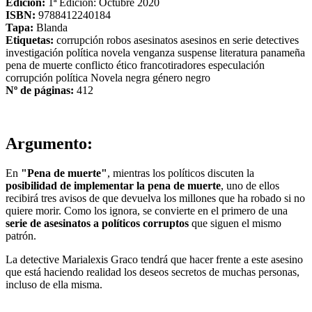
Edición:
1ª Edición: Octubre 2020
ISBN:
9788412240184
Tapa:
Blanda
Etiquetas:
corrupción
robos
asesinatos
asesinos en serie
detectives
investigación
política
novela
venganza
suspense
literatura panameña
pena de muerte
conflicto ético
francotiradores
especulación
corrupción política
Novela negra
género negro
Nº de páginas:
412
Argumento:
En
"Pena de muerte"
, mientras los políticos discuten la
posibilidad de implementar la pena de muerte
, uno de ellos
recibirá tres avisos de que devuelva los millones que ha robado si no
quiere morir. Como los ignora, se convierte en el primero de una
serie de asesinatos a políticos corruptos
que siguen el mismo
patrón.
La detective Marialexis Graco tendrá que hacer frente a este asesino
que está haciendo realidad los deseos secretos de muchas personas,
incluso de ella misma.