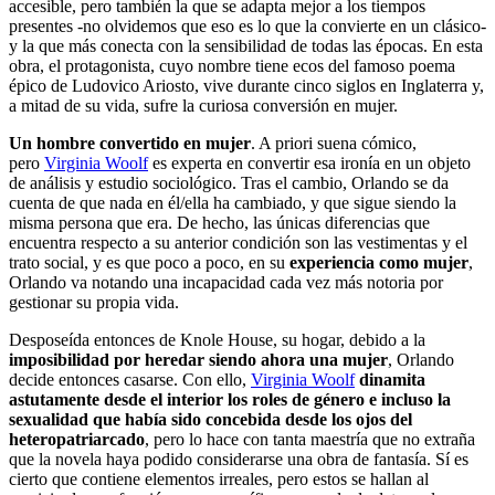
accesible, pero también la que se adapta mejor a los tiempos
presentes -no olvidemos que eso es lo que la convierte en un clásico-
y la que más conecta con la sensibilidad de todas las épocas. En esta
obra, el protagonista, cuyo nombre tiene ecos del famoso poema
épico de Ludovico Ariosto, vive durante cinco siglos en Inglaterra y,
a mitad de su vida, sufre la curiosa conversión en mujer.
Un hombre convertido en mujer
. A priori suena cómico,
pero
Virginia Woolf
es experta en convertir esa ironía en un objeto
de análisis y estudio sociológico. Tras el cambio, Orlando se da
cuenta de que nada en él/ella ha cambiado, y que sigue siendo la
misma persona que era. De hecho, las únicas diferencias que
encuentra respecto a su anterior condición son las vestimentas y el
trato social, y es que poco a poco, en su
experiencia como mujer
,
Orlando va notando una incapacidad cada vez más notoria por
gestionar su propia vida.
Desposeída entonces de Knole House, su hogar, debido a la
imposibilidad por heredar siendo ahora una mujer
, Orlando
decide entonces casarse. Con ello,
Virginia Woolf
dinamita
astutamente desde el interior los roles de género e incluso la
sexualidad que había sido concebida desde los ojos del
heteropatriarcado
, pero lo hace con tanta maestría que no extraña
que la novela haya podido considerarse una obra de fantasía. Sí es
cierto que contiene elementos irreales, pero estos se hallan al