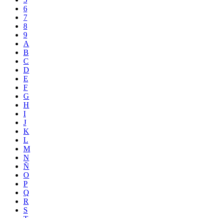
6
7
8
9
A
B
C
D
E
F
G
H
I
J
K
L
M
N
Ñ
O
P
Q
R
S