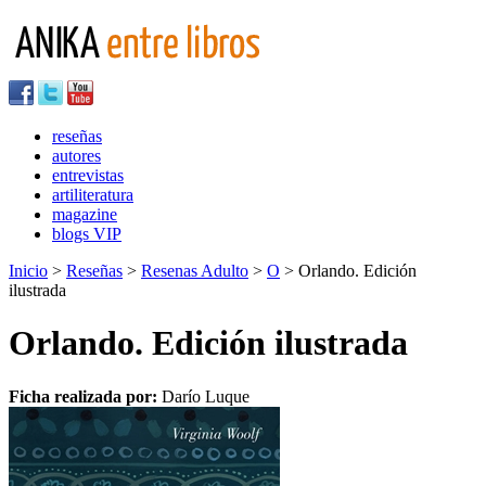
reseñas
autores
entrevistas
artiliteratura
magazine
blogs VIP
Inicio
>
Reseñas
>
Resenas Adulto
>
O
> Orlando. Edición
ilustrada
Orlando. Edición ilustrada
Ficha realizada por:
Darío Luque