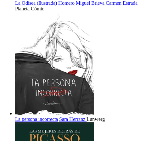
La Odisea (Ilustrada)
Homero
Miguel Brieva
Carmen Estrada
Planeta Cómic
La persona incorrecta
Sara Herranz
Lunwerg