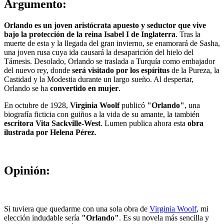
Argumento:
Orlando es un joven aristócrata apuesto y seductor que vive
bajo la protección de la reina Isabel I de Inglaterra
. Tras la
muerte de esta y la llegada del gran invierno, se enamorará de Sasha,
una joven rusa cuya ida causará la desaparición del hielo del
Támesis. Desolado, Orlando se traslada a Turquía como embajador
del nuevo rey, donde
será visitado por los espíritus
de la Pureza, la
Castidad y la Modestia durante un largo sueño. Al despertar,
Orlando se ha
convertido en mujer
.
En octubre de 1928,
Virginia Woolf
publicó
"Orlando"
, una
biografía ficticia con guiños a la vida de su amante, la también
escritora Vita Sackville-West
. Lumen publica ahora esta
obra
ilustrada por Helena Pérez
.
Opinión:
Si tuviera que quedarme con una sola obra de
Virginia Woolf
, mi
elección indudable sería
"Orlando"
. Es su novela más sencilla y