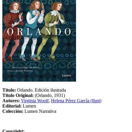
Título:
Orlando. Edición ilustrada
Título Original:
(Orlando, 1931)
Autores:
Virginia Woolf
,
Helena Pérez García (Ilust)
Editorial:
Lumen
Colección:
Lumen Narrativa
Copyright: