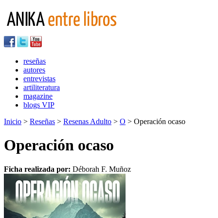
reseñas
autores
entrevistas
artiliteratura
magazine
blogs VIP
Inicio
>
Reseñas
>
Resenas Adulto
>
O
> Operación ocaso
Operación ocaso
Ficha realizada por:
Déborah F. Muñoz