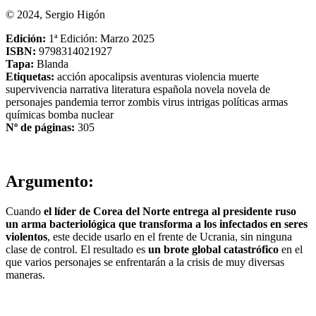
© 2024, Sergio Higón
Edición:
1ª Edición: Marzo 2025
ISBN:
9798314021927
Tapa:
Blanda
Etiquetas:
acción
apocalipsis
aventuras
violencia
muerte
supervivencia
narrativa
literatura española
novela
novela de
personajes
pandemia
terror
zombis
virus
intrigas políticas
armas
químicas
bomba nuclear
Nº de páginas:
305
Argumento:
Cuando
el líder de Corea del Norte entrega al presidente ruso
un arma bacteriológica que transforma a los infectados en seres
violentos
, este decide usarlo en el frente de Ucrania, sin ninguna
clase de control. El resultado es
un brote global catastrófico
en el
que varios personajes se enfrentarán a la crisis de muy diversas
maneras.