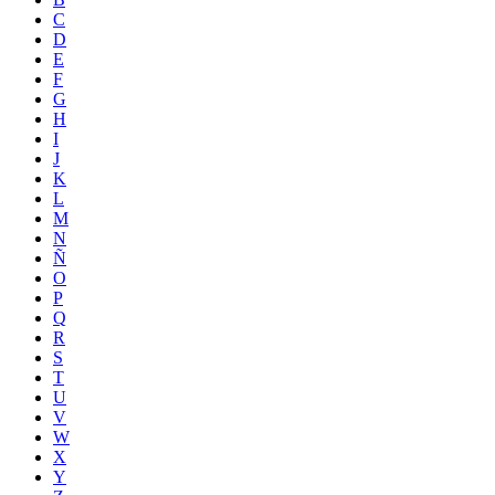
C
D
E
F
G
H
I
J
K
L
M
N
Ñ
O
P
Q
R
S
T
U
V
W
X
Y