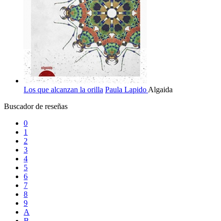
Los que alcanzan la orilla
Paula Lapido
Algaida
Buscador de reseñas
0
1
2
3
4
5
6
7
8
9
A
B