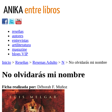
reseñas
autores
entrevistas
artiliteratura
magazine
blogs VIP
Inicio
>
Reseñas
>
Resenas Adulto
>
N
> No olvidarás mi nombre
No olvidarás mi nombre
Ficha realizada por:
Déborah F. Muñoz