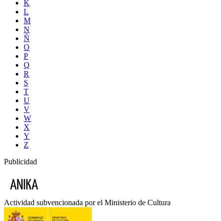
K
L
M
N
Ñ
O
P
Q
R
S
T
U
V
W
X
Y
Z
Publicidad
Actividad subvencionada por el Ministerio de Cultura