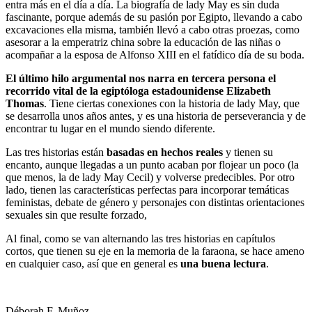
entra más en el día a día. La biografía de lady May es sin duda
fascinante, porque además de su pasión por Egipto, llevando a cabo
excavaciones ella misma, también llevó a cabo otras proezas, como
asesorar a la emperatriz china sobre la educación de las niñas o
acompañar a la esposa de Alfonso XIII en el fatídico día de su boda.
El último hilo argumental nos narra en tercera persona el
recorrido vital de la egiptóloga estadounidense Elizabeth
Thomas
. Tiene ciertas conexiones con la historia de lady May, que
se desarrolla unos años antes, y es una historia de perseverancia y de
encontrar tu lugar en el mundo siendo diferente.
Las tres historias están
basadas en hechos reales
y tienen su
encanto, aunque llegadas a un punto acaban por flojear un poco (la
que menos, la de lady May Cecil) y volverse predecibles. Por otro
lado, tienen las características perfectas para incorporar temáticas
feministas, debate de género y personajes con distintas orientaciones
sexuales sin que resulte forzado,
Al final, como se van alternando las tres historias en capítulos
cortos, que tienen su eje en la memoria de la faraona, se hace ameno
en cualquier caso, así que en general es
una buena lectura
.
Déborah F. Muñoz