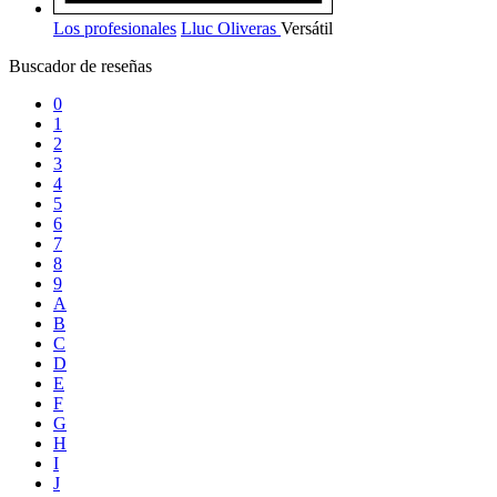
Los profesionales
Lluc Oliveras
Versátil
Buscador de reseñas
0
1
2
3
4
5
6
7
8
9
A
B
C
D
E
F
G
H
I
J