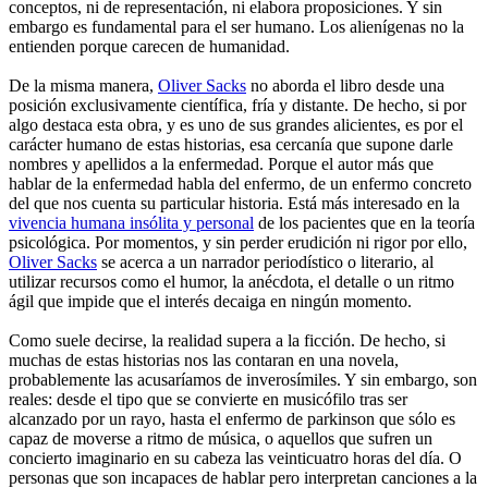
conceptos, ni de representación, ni elabora proposiciones. Y sin
embargo es fundamental para el ser humano. Los alienígenas no la
entienden porque carecen de humanidad.
De la misma manera,
Oliver Sacks
no aborda el libro desde una
posición exclusivamente científica, fría y distante. De hecho, si por
algo destaca esta obra, y es uno de sus grandes alicientes, es por el
carácter humano de estas historias, esa cercanía que supone darle
nombres y apellidos a la enfermedad. Porque el autor más que
hablar de la enfermedad habla del enfermo, de un enfermo concreto
del que nos cuenta su particular historia. Está más interesado en la
vivencia humana insólita y personal
de los pacientes que en la teoría
psicológica. Por momentos, y sin perder erudición ni rigor por ello,
Oliver Sacks
se acerca a un narrador periodístico o literario, al
utilizar recursos como el humor, la anécdota, el detalle o un ritmo
ágil que impide que el interés decaiga en ningún momento.
Como suele decirse, la realidad supera a la ficción. De hecho, si
muchas de estas historias nos las contaran en una novela,
probablemente las acusaríamos de inverosímiles. Y sin embargo, son
reales: desde el tipo que se convierte en musicófilo tras ser
alcanzado por un rayo, hasta el enfermo de parkinson que sólo es
capaz de moverse a ritmo de música, o aquellos que sufren un
concierto imaginario en su cabeza las veinticuatro horas del día. O
personas que son incapaces de hablar pero interpretan canciones a la