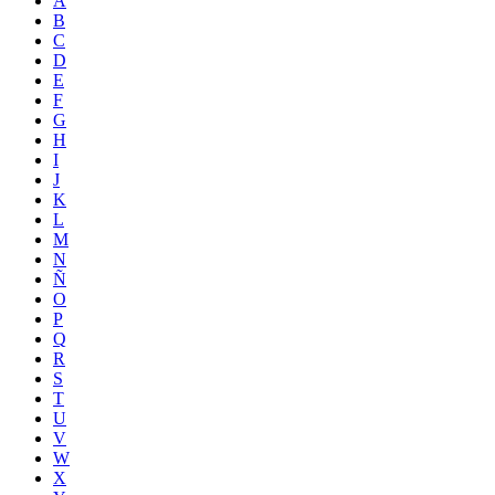
A
B
C
D
E
F
G
H
I
J
K
L
M
N
Ñ
O
P
Q
R
S
T
U
V
W
X