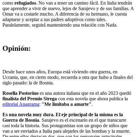
como
refugiados
. No van a tener un camino fácil. En Italia tendrán
que aprender a vivir de nuevo, lejos de Sarajevo y de sus familias. A
Omar va a costarle mucho. A diferencia de su hermano, le cuesta
adaptarse y aceptar a sus padres adoptivos como tales.
Paralelamente, seguirá manteniendo una relación con Nada.
Opinión:
Desde hace unos años, Europa está viviendo otra guerra, en
Ucrania, que, en cierto modo, recuerda a otra que hubo a finales del
siglo pasado: la de Bosnia.
Rosella Postorino
es una autora italiana que en el año 2023 quedó
finalista del Premio Strega
con esta novela que ahora publica la
editorial Anagrama
:
"Me limitaba a amarte"
.
Es una novela muy dura. El eje principal de la misma es la
Guerra de Bosnia
. Sarajevo es el escenario en el que transcurre
casi toda la historia. Sus protagonistas son un grupo de niños que
van a ser enviados a Italia para alejarles de las bombas y la muerte.
De entre ellos destacan dos, que son los personajes principales,