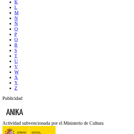
K
L
M
N
Ñ
O
P
Q
R
S
T
U
V
W
X
Y
Z
Publicidad
Actividad subvencionada por el Ministerio de Cultura