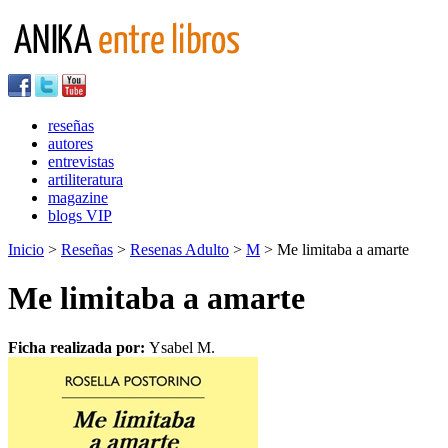
reseñas
autores
entrevistas
artiliteratura
magazine
blogs VIP
Inicio
>
Reseñas
>
Resenas Adulto
>
M
> Me limitaba a amarte
Me limitaba a amarte
Ficha realizada por:
Ysabel M.