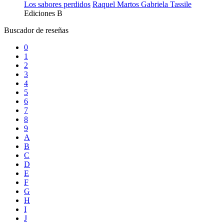
Los sabores perdidos
Raquel Martos
Gabriela Tassile
Ediciones B
Buscador de reseñas
0
1
2
3
4
5
6
7
8
9
A
B
C
D
E
F
G
H
I
J