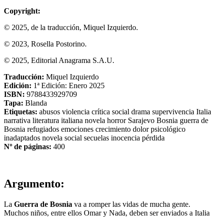
Copyright:
© 2025, de la traducción, Miquel Izquierdo.
© 2023, Rosella Postorino.
© 2025, Editorial Anagrama S.A.U.
Traducción:
Miquel Izquierdo
Edición:
1ª Edición: Enero 2025
ISBN:
9788433929709
Tapa:
Blanda
Etiquetas:
abusos
violencia
crítica social
drama
supervivencia
Italia
narrativa
literatura italiana
novela
horror
Sarajevo
Bosnia
guerra de
Bosnia
refugiados
emociones
crecimiento
dolor psicológico
inadaptados
novela social
secuelas
inocencia
pérdida
Nº de páginas:
400
Argumento:
La
Guerra de Bosnia
va a romper las vidas de mucha gente.
Muchos niños, entre ellos Omar y Nada, deben ser enviados a Italia