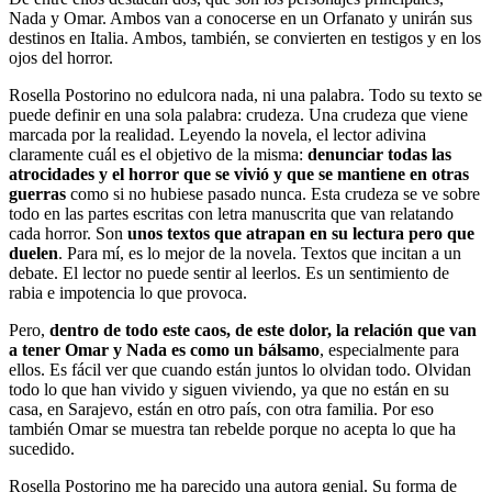
Nada y Omar. Ambos van a conocerse en un Orfanato y unirán sus
destinos en Italia. Ambos, también, se convierten en testigos y en los
ojos del horror.
Rosella Postorino no edulcora nada, ni una palabra. Todo su texto se
puede definir en una sola palabra: crudeza. Una crudeza que viene
marcada por la realidad. Leyendo la novela, el lector adivina
claramente cuál es el objetivo de la misma:
denunciar todas las
atrocidades y el horror que se vivió y que se mantiene en otras
guerras
como si no hubiese pasado nunca. Esta crudeza se ve sobre
todo en las partes escritas con letra manuscrita que van relatando
cada horror. Son
unos textos que atrapan en su lectura pero que
duelen
. Para mí, es lo mejor de la novela. Textos que incitan a un
debate. El lector no puede sentir al leerlos. Es un sentimiento de
rabia e impotencia lo que provoca.
Pero,
dentro de todo este caos, de este dolor, la relación que van
a tener Omar y Nada es como un bálsamo
, especialmente para
ellos. Es fácil ver que cuando están juntos lo olvidan todo. Olvidan
todo lo que han vivido y siguen viviendo, ya que no están en su
casa, en Sarajevo, están en otro país, con otra familia. Por eso
también Omar se muestra tan rebelde porque no acepta lo que ha
sucedido.
Rosella Postorino me ha parecido una autora genial. Su forma de