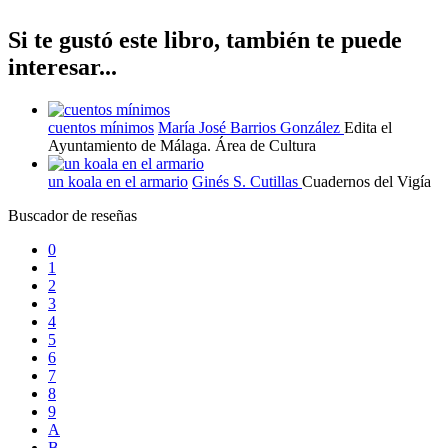
Si te gustó este libro, también te puede
interesar...
cuentos mínimos
María José Barrios González
Edita el
Ayuntamiento de Málaga. Área de Cultura
un koala en el armario
Ginés S. Cutillas
Cuadernos del Vigía
Buscador de reseñas
0
1
2
3
4
5
6
7
8
9
A
B