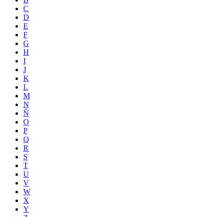
C
D
E
F
G
H
I
J
K
L
M
N
Ñ
O
P
Q
R
S
T
U
V
W
X
Y