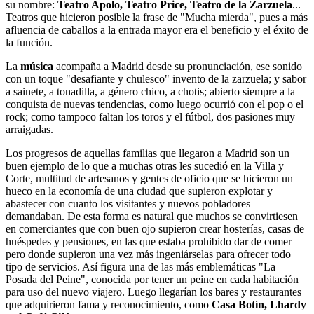
su nombre:
Teatro Apolo, Teatro Price, Teatro de la Zarzuela
...
Teatros que hicieron posible la frase de "Mucha mierda", pues a más
afluencia de caballos a la entrada mayor era el beneficio y el éxito de
la función.
La
música
acompaña a Madrid desde su pronunciación, ese sonido
con un toque "desafiante y chulesco" invento de la zarzuela; y sabor
a sainete, a tonadilla, a género chico, a chotis; abierto siempre a la
conquista de nuevas tendencias, como luego ocurrió con el pop o el
rock; como tampoco faltan los toros y el fútbol, dos pasiones muy
arraigadas.
Los progresos de aquellas familias que llegaron a Madrid son un
buen ejemplo de lo que a muchas otras les sucedió en la Villa y
Corte, multitud de artesanos y gentes de oficio que se hicieron un
hueco en la economía de una ciudad que supieron explotar y
abastecer con cuanto los visitantes y nuevos pobladores
demandaban. De esta forma es natural que muchos se convirtiesen
en comerciantes que con buen ojo supieron crear hosterías, casas de
huéspedes y pensiones, en las que estaba prohibido dar de comer
pero donde supieron una vez más ingeniárselas para ofrecer todo
tipo de servicios. Así figura una de las más emblemáticas "La
Posada del Peine", conocida por tener un peine en cada habitación
para uso del nuevo viajero. Luego llegarían los bares y restaurantes
que adquirieron fama y reconocimiento, como
Casa Botín, Lhardy