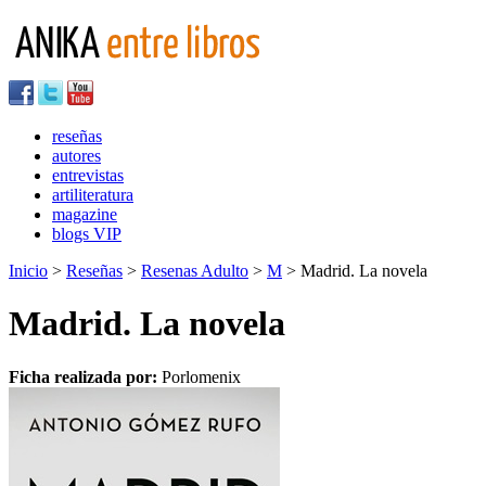
reseñas
autores
entrevistas
artiliteratura
magazine
blogs VIP
Inicio
>
Reseñas
>
Resenas Adulto
>
M
> Madrid. La novela
Madrid. La novela
Ficha realizada por:
Porlomenix