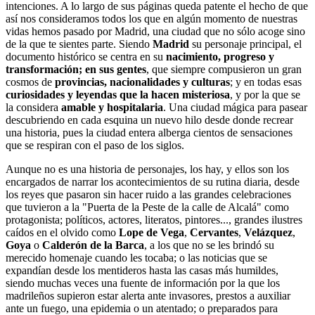
intenciones. A lo largo de sus páginas queda patente el hecho de que
así nos consideramos todos los que en algún momento de nuestras
vidas hemos pasado por Madrid, una ciudad que no sólo acoge sino
de la que te sientes parte. Siendo
Madrid
su personaje principal, el
documento histórico se centra en su
nacimiento, progreso y
transformación; en sus gentes
, que siempre compusieron un gran
cosmos de
provincias, nacionalidades y culturas
; y en todas esas
curiosidades y leyendas que la hacen misteriosa
, y por la que se
la considera
amable y hospitalaria
. Una ciudad mágica para pasear
descubriendo en cada esquina un nuevo hilo desde donde recrear
una historia, pues la ciudad entera alberga cientos de sensaciones
que se respiran con el paso de los siglos.
Aunque no es una historia de personajes, los hay, y ellos son los
encargados de narrar los acontecimientos de su rutina diaria, desde
los reyes que pasaron sin hacer ruido a las grandes celebraciones
que tuvieron a la "Puerta de la Peste de la calle de Alcalá" como
protagonista; políticos, actores, literatos, pintores..., grandes ilustres
caídos en el olvido como
Lope de Vega
,
Cervantes
,
Velázquez
,
Goya
o
Calderón de la Barca
, a los que no se les brindó su
merecido homenaje cuando les tocaba; o las noticias que se
expandían desde los mentideros hasta las casas más humildes,
siendo muchas veces una fuente de información por la que los
madrileños supieron estar alerta ante invasores, prestos a auxiliar
ante un fuego, una epidemia o un atentado; o preparados para