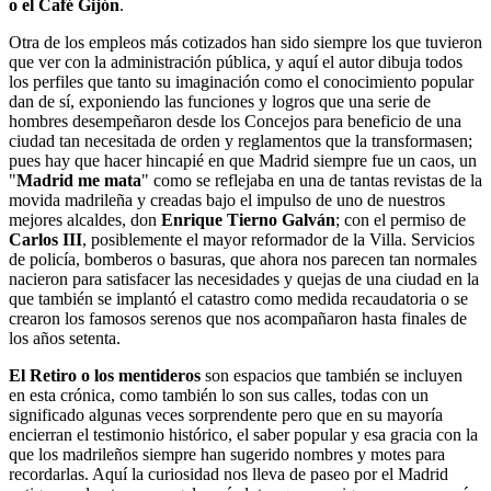
o el Café Gijón
.
Otra de los empleos más cotizados han sido siempre los que tuvieron
que ver con la administración pública, y aquí el autor dibuja todos
los perfiles que tanto su imaginación como el conocimiento popular
dan de sí, exponiendo las funciones y logros que una serie de
hombres desempeñaron desde los Concejos para beneficio de una
ciudad tan necesitada de orden y reglamentos que la transformasen;
pues hay que hacer hincapié en que Madrid siempre fue un caos, un
"
Madrid me mata
" como se reflejaba en una de tantas revistas de la
movida madrileña y creadas bajo el impulso de uno de nuestros
mejores alcaldes, don
Enrique Tierno Galván
; con el permiso de
Carlos III
, posiblemente el mayor reformador de la Villa. Servicios
de policía, bomberos o basuras, que ahora nos parecen tan normales
nacieron para satisfacer las necesidades y quejas de una ciudad en la
que también se implantó el catastro como medida recaudatoria o se
crearon los famosos serenos que nos acompañaron hasta finales de
los años setenta.
El Retiro o los mentideros
son espacios que también se incluyen
en esta crónica, como también lo son sus calles, todas con un
significado algunas veces sorprendente pero que en su mayoría
encierran el testimonio histórico, el saber popular y esa gracia con la
que los madrileños siempre han sugerido nombres y motes para
recordarlas. Aquí la curiosidad nos lleva de paseo por el Madrid