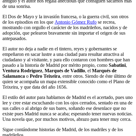
antiguo y el autor nos regala anécdotas que consiguen sacarnos más
de una sonrisa.
El Dos de Mayo y la invasión francesa, o la guerra civil, son otros
de los episodios en los que
Antonio Gómez Rufo
se recrea,
mostrando con orgullo el carácter de los madrileños, nacidos y de
adopción, que pelearon bravamente sin importar el origen de sus
antepasados.
El autor no deja a nadie en el tintero, reyes y gobernantes se
empeñaron en sacar lustre a una ciudad para resultar atractiva al
ciudadano y al visitante, y para ello contaron con hombres que han
pasado a la historia de Madrid por mérito propio, como
Sabatini
,
Ventura Rodríguez
,
Marqués de Vadillo
, el
Marqués de
Salamanca
o
Pedro Teixeira
, entre otros. Siendo de éste último de
quien se acompaña un mapa extensible conocido como el Plano de
Teixeira, y que data del año 1656.
El estilo del autor para hablarnos de Madrid es el acertado, pues uno
lee y cree estar escuchando con los ojos cerrados, sentado en una de
sus calles o al abrigo de sus bares, soñando ese desenlace que no
existe pues Madrid nunca se acaba; esperando tener nuevas noticias.
Una novela que, por muchos motivos, abrazo para tener muy cerca.
Sigue contándome historias de Madrid, de los madriles y de los
madrileños.