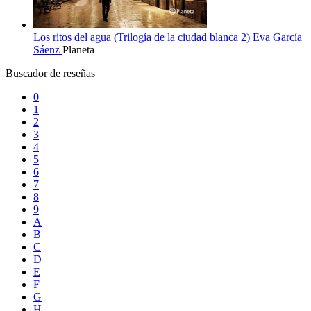
Los ritos del agua (Trilogía de la ciudad blanca 2)
Eva García
Sáenz
Planeta
Buscador de reseñas
0
1
2
3
4
5
6
7
8
9
A
B
C
D
E
F
G
H