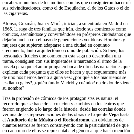
encabezar muchos de los motines con los que consiguieron hacer oír
sus reivindicaciones, como el de Esquilache, el de los Gatos o el de
las cigarreras.
Alonso, Guzmán, Juan y María, inician, a su entrada en Madrid en
1565, la saga de tres familias que irán, desde sus comienzos como
cómicos, asentándose y convirtiéndose en prósperos ciudadanos que
dejarán huella con el paso de generaciones venideras. Hombres y
mujeres que supieron adaptarse a una ciudad en continuo
crecimiento, tanto arquitectónico como de población. Si bien, los
personajes ficticios que componen esta saga no desarrollan una
trama, consiguen con sus inquietudes ir marcando el ritmo de la
novela para que el autor ponga en boca de otros las narraciones que
explican cada pregunta que ellos se hacen y que seguramente más
de uno nos hemos hecho alguna vez: ¿por qué a los madrileños se
les llama gatos?, ¿quién fundó Madrid y cuándo? o ¿de dónde viene
su nombre?
Tras la profesión de cómicos de los protagonistas es natural el
recorrido que se hace de la creación y cambios en los teatros que
fueron erigiendo a lo largo de la historia, desde las corralas donde
ver una de las representaciones de las obras de
Lope de Vega
hasta
el
Auditorio de la Música o el Rockodromo
, sin olvidarnos de
cuantos teatros se fueron construyendo con la particularidad de que
en cada uno de ellos se representaba el género al que hacía mención