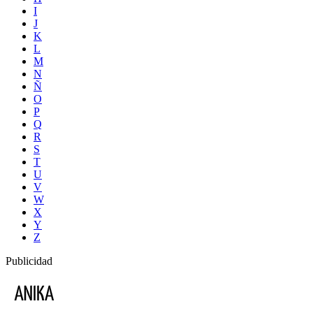
I
J
K
L
M
N
Ñ
O
P
Q
R
S
T
U
V
W
X
Y
Z
Publicidad