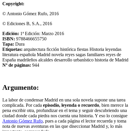
Copyright:
© Antonio Gómez Rufo, 2016
© Ediciones B, S.A., 2016
Edición:
1ª Edición: Marzo 2016
ISBN:
9788466655750
Tapa:
Dura
Etiquetas:
arquitectura
ficción histórica
fiestas
Historia
leyendas
literatura española
Madrid
novela
reyes
sagas familiares
reyes de
España
madrileños
alcaldes
desarrollo urbanístico
historia de Madrid
Nº de páginas:
944
Argumento:
La labor de condensar Madrid en una sola novela supone una tarea
complicada. Por cada
episodio, leyenda o recuerdo
, bien merece la
pena escribir otra, profundizar en el tema y seguir descubriendo una
ciudad donde cada piedra nos cuenta una historia. Y eso lo consigue
Antonio Gómez Rufo
, pues a cada página el lector recuerda y toma
nota de nuevas aventuras en las que diseccionar Madrid y, lo más