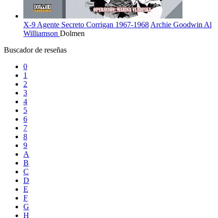
X-9 Agente Secreto Corrigan 1967-1968
Archie Goodwin
Al
Williamson
Dolmen
Buscador de reseñas
0
1
2
3
4
5
6
7
8
9
A
B
C
D
E
F
G
H