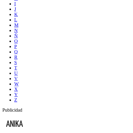
I
J
K
L
M
N
Ñ
O
P
Q
R
S
T
U
V
W
X
Y
Z
Publicidad