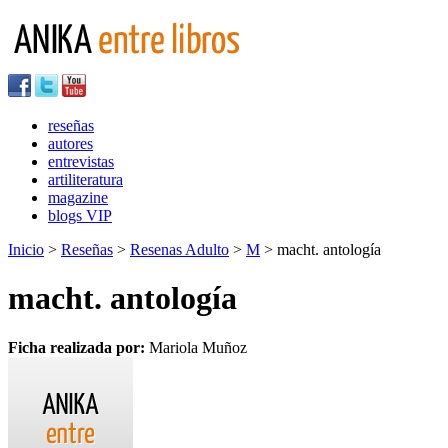
reseñas
autores
entrevistas
artiliteratura
magazine
blogs VIP
Inicio
>
Reseñas
>
Resenas Adulto
>
M
> macht. antología
macht. antología
Ficha realizada por:
Mariola Muñoz