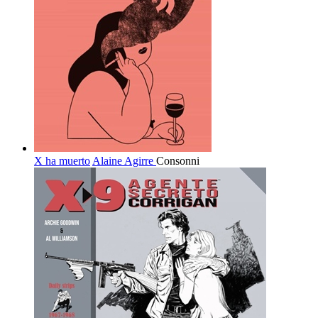
X ha muerto
Alaine Agirre
Consonni