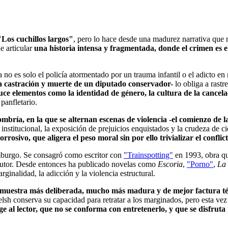
"Los cuchillos largos"
, pero lo hace desde una madurez narrativa que n
e articular
una historia intensa y fragmentada, donde el crimen es el
 no es solo el policía atormentado por un trauma infantil o el adicto e
la castración y muerte de un diputado conservador-
lo obliga a rastre
uce elementos como la identidad de género, la cultura de la cancelac
 panfletario.
sombría, en la que se alternan escenas de violencia -el comienzo d
a institucional, la exposición de prejuicios enquistados y la crudeza de 
rosivo, que aligera el peso moral sin por ello trivializar el conflic
imburgo. Se consagró como escritor con
"Trainspotting"
en 1993, obra que
autor. Desde entonces ha publicado novelas como
Escoria
,
"Porno"
,
La 
inalidad, la adicción y la violencia estructural.
e muestra más deliberada, mucho más madura y de mejor factura t
sh conserva su capacidad para retratar a los marginados, pero esta vez a
ge al lector, que no se conforma con entretenerlo, y que se disfrut