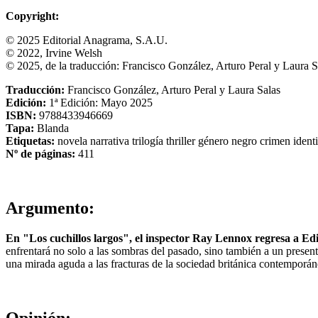
Copyright:
© 2025 Editorial Anagrama, S.A.U.
© 2022, Irvine Welsh
© 2025, de la traducción: Francisco González, Arturo Peral y Laura S
Traducción:
Francisco González, Arturo Peral y Laura Salas
Edición:
1ª Edición: Mayo 2025
ISBN:
9788433946669
Tapa:
Blanda
Etiquetas:
novela
narrativa
trilogía
thriller
género negro
crimen
ident
Nº de páginas:
411
Argumento:
En "Los cuchillos largos", el inspector Ray Lennox regresa a Edi
enfrentará no solo a las sombras del pasado, sino también a un present
una mirada aguda a las fracturas de la sociedad británica contemporáne
Opinión: