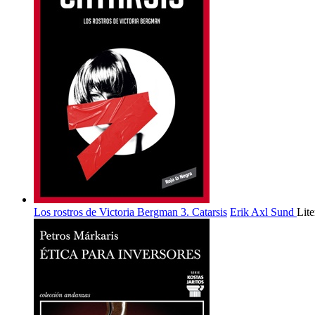
Los rostros de Victoria Bergman 3. Catarsis
Erik Axl Sund
Lit