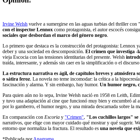
Irvine Welsh
vuelve a sumergirse en las aguas turbias del thriller con
con el inspector Lennox
como protagonista, el autor escocés consigu
sociales que desbordan el marco del género negro
.
Lo primero que destaca es la construcción del protagonista: Lennox ya
deber y una sociedad en descomposición.
El crimen que investiga -
vieja Escocia con las tensiones identitarias del presente. Welsh
introd
traída, interesante, y además sin caer en la simplificación o el discurso
La estructura narrativa es ágil, de capítulos breves y atmósfera 
o sátira feroz
. La novela no teme incomodar: la crítica a la hipocresí
fascinación y alarma. Y sin embargo, hay humor.
Un humor negro, cor
Para quien aún no lo sepa, Irvine Welsh nació en 1958 en Leith, Ed
y tuvo una adaptación al cine que funcionó muy bien y encumbró al 
por lo gamberro, el humor negro, y una mirada descarnada sobre la marg
En comparación con
Escoria
y
"Crimen"
,
"Los cuchillos largos" s
narrativos, que elige con mayor cuidado qué mostrar y qué sugerir. Wel
entorno que normaliza la fractura. El resultado es
una novela que exi
*Publicada por
Anagrama
.