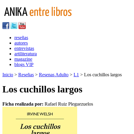
reseñas
autores
entrevistas
artiliteratura
magazine
blogs VIP
Inicio
>
Reseñas
>
Resenas Adulto
>
L1
> Los cuchillos largos
Los cuchillos largos
Ficha realizada por:
Rafael Ruiz Pleguezuelos