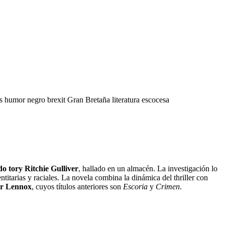
as
humor negro
brexit
Gran Bretaña
literatura escocesa
do tory Ritchie Gulliver
, hallado en un almacén. La investigación lo
titarias y raciales. La novela combina la dinámica del thriller con
or Lennox
, cuyos títulos anteriores son
Escoria
y
Crimen
.