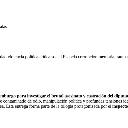
alas
idad
violencia
política
crítica social
Escocia
corrupción
memoria
traum
mburgo para investigar el brutal asesinato y castración del diputa
e contaminado de odio, manipulación política y profundas tensiones iden
a. Esta entrega forma parte de la trilogía protagonizada por el
inspect