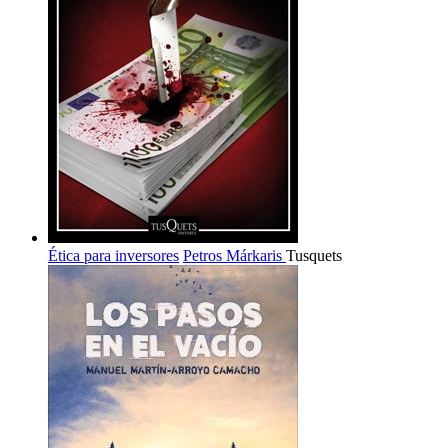
Ética para inversores
Petros Márkaris
Tusquets