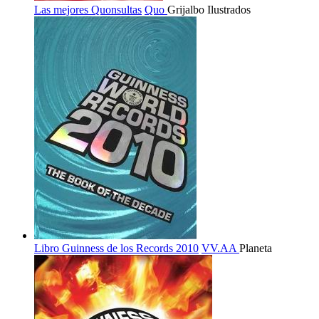
Las mejores Quonsultas
Quo
Grijalbo Ilustrados
Libro Guinness de los Records 2010
VV.AA
Planeta