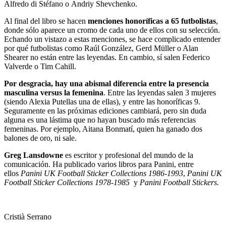
Alfredo di Stéfano o Andriy Shevchenko.
Al final del libro se hacen
menciones honoríficas a 65 futbolistas
,
donde sólo aparece un cromo de cada uno de ellos con su selección.
Echando un vistazo a estas menciones, se hace complicado entender
por qué futbolistas como Raúl González, Gerd Müller o Alan
Shearer no están entre las leyendas. En cambio, sí salen Federico
Valverde o Tim Cahill.
Por desgracia, hay una abismal diferencia entre la presencia
masculina versus la femenina
. Entre las leyendas salen 3 mujeres
(siendo Alexia Putellas una de ellas), y entre las honoríficas 9.
Seguramente en las próximas ediciones cambiará, pero sin duda
alguna es una lástima que no hayan buscado más referencias
femeninas. Por ejemplo, Aitana Bonmatí, quien ha ganado dos
balones de oro, ni sale.
Greg Lansdowne
es escritor y profesional del mundo de la
comunicación. Ha publicado varios libros para Panini, entre
ellos
Panini UK Football Sticker Collections 1986-1993
,
Panini UK
Football Sticker Collections 1978-1985
y
Panini Football Stickers.
Cristià Serrano