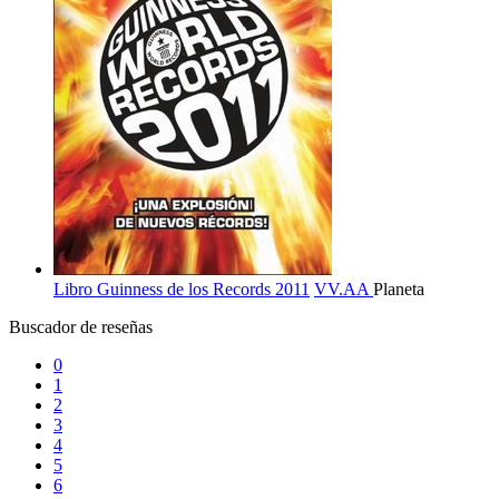
Libro Guinness de los Records 2011
VV.AA
Planeta
Buscador de reseñas
0
1
2
3
4
5
6