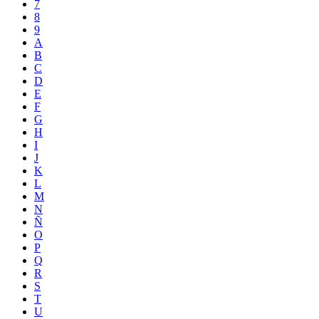
7
8
9
A
B
C
D
E
F
G
H
I
J
K
L
M
N
Ñ
O
P
Q
R
S
T
U