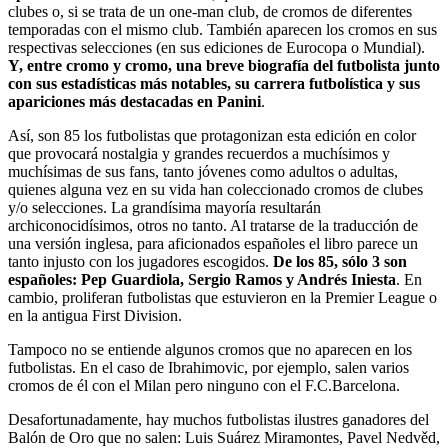
clubes o, si se trata de un one-man club, de cromos de diferentes
temporadas con el mismo club. También aparecen los cromos en sus
respectivas selecciones (en sus ediciones de Eurocopa o Mundial).
Y, entre cromo y cromo, una breve biografía del futbolista junto
con sus estadísticas más notables, su carrera futbolística y sus
apariciones más destacadas en Panini
.
Así, son 85 los futbolistas que protagonizan esta edición en color
que provocará nostalgia y grandes recuerdos a muchísimos y
muchísimas de sus fans, tanto jóvenes como adultos o adultas,
quienes alguna vez en su vida han coleccionado cromos de clubes
y/o selecciones. La grandísima mayoría resultarán
archiconocidísimos, otros no tanto. Al tratarse de la traducción de
una versión inglesa, para aficionados españoles el libro parece un
tanto injusto con los jugadores escogidos.
De los 85, sólo 3 son
españoles: Pep Guardiola, Sergio Ramos y Andrés Iniesta
. En
cambio, proliferan futbolistas que estuvieron en la Premier League o
en la antigua First Division.
Tampoco no se entiende algunos cromos que no aparecen en los
futbolistas. En el caso de Ibrahimovic, por ejemplo, salen varios
cromos de él con el Milan pero ninguno con el F.C.Barcelona.
Desafortunadamente, hay muchos futbolistas ilustres ganadores del
Balón de Oro que no salen: Luis Suárez Miramontes,
Pavel Nedvěd,