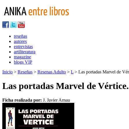
reseñas
autores
entrevistas
artiliteratura
magazine
blogs VIP
Inicio
>
Reseñas
>
Resenas Adulto
>
L
> Las portadas Marvel de Vér
Las portadas Marvel de Vértice
Ficha realizada por:
J. Javier Arnau