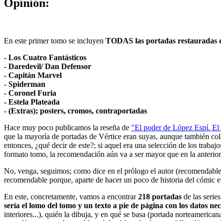
Opinión:
En este primer tomo se incluyen
TODAS las portadas restauradas d
- Los Cuatro Fantásticos
- Daredevil/ Dan Defensor
- Capitán Marvel
- Spiderman
- Coronel Furia
- Estela Plateada
- (Extras); posters, cromos, contraportadas
Hace muy poco publicamos la reseña de
"El poder de López Espí. El
que la mayoría de portadas de Vértice eran suyas, aunque también col
entonces, ¿qué decir de este?; si aquel era una selección de los trab
formato tomo, la recomendación aún va a ser mayor que en la anterior
No, venga, seguimos; como dice en el prólogo el autor (recomendable),
recomendable porque, aparte de hacer un poco de historia del cómic en 
En este, concretamente, vamos a encontrar
218 portadas
de las serie
sería el lomo del tomo y un texto a pie de página con los datos ne
interiores...), quién la dibuja, y en qué se basa (portada norteamerica