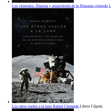
Los visigodos. Historia y arqueología de la Hispania visigoda
L
Los otros vuelos a la luna
Rafael Clemente
Libros Cúpula