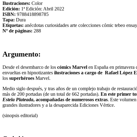
Ilustraciones:
Color
Edición:
1ª Edición: Abril 2022
ISBN:
9788418898785
Tapa:
Dura
Etiquetas:
anécdotas
curiosidades
arte
colecciones
cómic
tebeo
ensa
Nº de páginas:
288
Argumento:
Desde el desembarco de los
cómics Marvel
en España en primavera de
envueltas en hipnotizantes
ilustraciones a cargo de Rafael López E
los
superhéroes
Marvel.
Medio siglo después, y tras años de un complejo trabajo de restauraci
más de 200 portadas (de un total de 662 portadas).
En este primer to
Estela Plateada
, acompañadas de numerosos extras
. Este volumen 
grandes ilustradores y a la desaparecida Ediciones Vértice.
(sinopsis editorial)