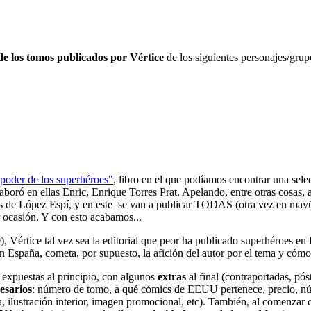
e los tomos publicados por Vértice
de los siguientes personajes/grup
 poder de los superhéroes"
, libro en el que podíamos encontrar una sel
aboró en ellas Enric, Enrique Torres Prat. Apelando, entre otras cosas,
ajos de López Espí, y en este se van a publicar TODAS (otra vez en may
 ocasión. Y con esto acabamos...
 Vértice tal vez sea la editorial que peor ha publicado superhéroes en 
España, cometa, por supuesto, la afición del autor por el tema y cómo s
s expuestas al principio, con algunos
extras
al final (contraportadas, póst
cesarios
: número de tomo, a qué cómics de EEUU pertenece, precio, núm
na, ilustración interior, imagen promocional, etc). También, al comenzar