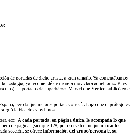
os:
ección de portadas de dicho artista, a gran tamaño. Ya comentábamos
 a la nostalgia, ya recomendé de manera muy clara aquel tomo. Pues
úsculas) las portadas de superhéroes Marvel que Vértice publicó en el
España, pero la que mejores portadas ofrecía. Digo que el prólogo es
urgió la idea de estos libros.
ers, etc).
A cada portada, en página única, le acompaña lo que
ero de páginas (siempre 128, por eso se tenían que retocar los
 cada sección, se ofrece
información del grupo/personaje, su