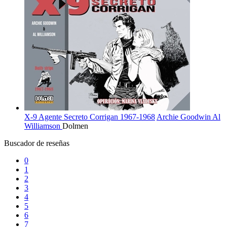
X-9 Agente Secreto Corrigan 1967-1968
Archie Goodwin
Al
Williamson
Dolmen
Buscador de reseñas
0
1
2
3
4
5
6
7