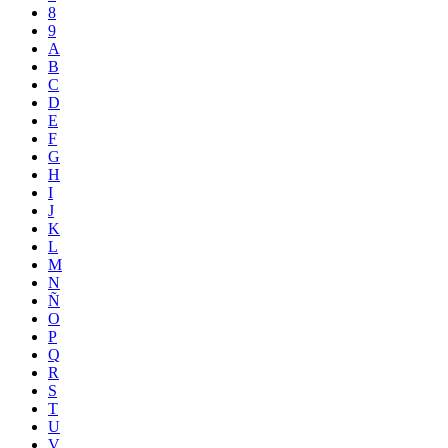
8
9
A
B
C
D
E
F
G
H
I
J
K
L
M
N
Ñ
O
P
Q
R
S
T
U
V