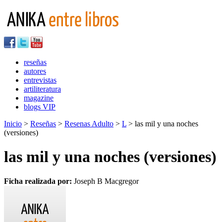
reseñas
autores
entrevistas
artiliteratura
magazine
blogs VIP
Inicio
>
Reseñas
>
Resenas Adulto
>
L
> las mil y una noches
(versiones)
las mil y una noches (versiones)
Ficha realizada por:
Joseph B Macgregor