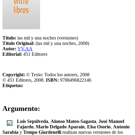
Título:
las mil y una noches (versiones)
Título Original:
(las mil y una noches, 2008)
Autor:
VV.AA
Editorial:
451 Editores
Copyright:
© Texto: Todos los autores, 2008
© 451 Editores, 2008.
ISBN:
9788496822146
Etiquetas:
Argumento:
Luis Sepúlveda
,
Alonso Mateo-Sagasta
,
José Manuel
Fajardo
,
Mario Delgado Aparaín
,
Elsa Osorio
,
Antonio
Sarabia
y
Tempo Giardenelli
realizan nuevas versiones de los