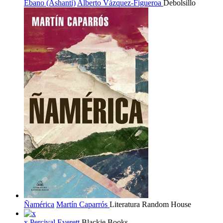
Ébano (Ashanti)
Alberto Vázquez-Figueroa
Debolsillo
Ñamérica
Martín Caparrós
Literatura Random House
x
Percival Everett
Blackie Books