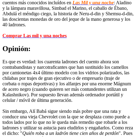
cuentos más conocidos incluídos en
Las Mil y una noche
: Aladino
y la lámpara maravillosa, Simbad el Marino, el caballo de Ébano,
Abdulá el méndigo ciego, la historia de Neru-d-din y Shemsu-d-din,
las doscientas monedas de oro del jeque de la mano generosa y los
40 ladrones.
Comprar Las mil y una noches
Opinión:
Es que es verdad: los cuarenta ladrones del cuento ahora son
contrabandistas y narcotraficantes que han sustituido los camellos
por camionetas 4x4 último modelo con los vidrios polarizados, las
chilabas por trajes de gran ejecutivo o de empresario (traje de
corbata o ropas deportivas) y los alfanjes por una enorme Mágnum
de acero negro (cuando quieren ser más contundentes utilizan un
Kalashnikov). Por supuesto llevan además ordenador portátil y
celular / móvil de última generación.
Sin embargo, Alí Babá sigue siendo más pobre que una rata y
conduce una vieja Chevrolet con la que se desplaza como puede a
todos lados por lo que no le queda más remedio que robarle a los
ladrones y utilizar su astucia para eludirlos y engañarlos. Como reza
el dicho: "
Quién roba a un ladrón tiene cien años de perdón
". Pues