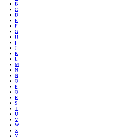
B
C
D
E
F
G
H
I
J
K
L
M
N
Ñ
O
P
Q
R
S
T
U
V
W
X
Y