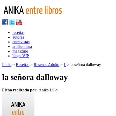
reseñas
autores
entrevistas
artiliteratura
magazine
blogs VIP
Inicio
>
Reseñas
>
Resenas Adulto
>
L
> la señora dalloway
la señora dalloway
Ficha realizada por:
Anika Lillo