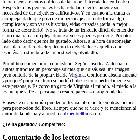
fueran pensamientos oníricos de la autora intercalados en la obra.
Respecto a los personajes los ha retratado perfectamente sin
necesidad de dar adjetivos calificativos. Y en cuanto a la trama es
compleja, dado que pasa de un personaje a otro de forma algo
complicada y son varias historias, vidas cruzadas (sería la mejor
forma de describirlo). No se trata de un lenguaje difícil de entender,
si no una trama compleja donde a veces puedes perderte. Por otro
lado debo decir que me ha gustado. Ahora, a la hora de aconsejar,
más bien prefiero decir quién no lo debería leer: aquellos que
esperéis la estructura de un best-seller, olvidadlo.
Por último comentar una curiosidad. Según
Josefina Aldecoa
la
autora introduce un personaje suicida que quizás sea una imagen
premonitoria de la propia vida de
Virginia
. Conforme absolutamente
¿por qué? porque el libro se podría haber escrito perfectamente sin
este personaje. Es como un grito de Virginia al mundo, el miedo a la
locura que sufre el personaje creado, parece su propio miedo.
Frases de esta opinión pueden utilizarse libremente en otros medios
para promoción del libro, siempre que no se varíe y se mencionen al
autor de la misma y al medio
anikaentrelibros.com
¿Te ha gustado? Compártelo:
Comentario de los lectores: