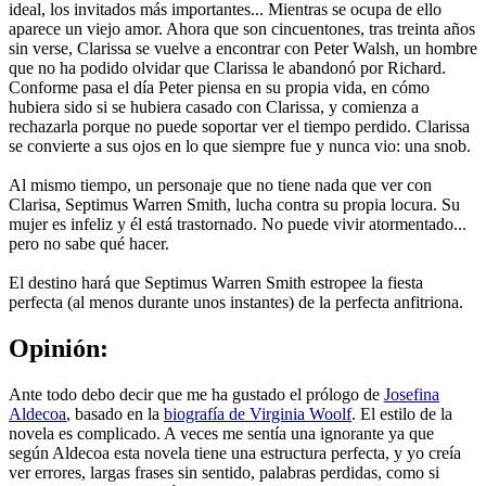
ideal, los invitados más importantes... Mientras se ocupa de ello
aparece un viejo amor. Ahora que son cincuentones, tras treinta años
sin verse, Clarissa se vuelve a encontrar con Peter Walsh, un hombre
que no ha podido olvidar que Clarissa le abandonó por Richard.
Conforme pasa el día Peter piensa en su propia vida, en cómo
hubiera sido si se hubiera casado con Clarissa, y comienza a
rechazarla porque no puede soportar ver el tiempo perdido. Clarissa
se convierte a sus ojos en lo que siempre fue y nunca vio: una snob.
Al mismo tiempo, un personaje que no tiene nada que ver con
Clarisa, Septimus Warren Smith, lucha contra su propia locura. Su
mujer es infeliz y él está trastornado. No puede vivir atormentado...
pero no sabe qué hacer.
El destino hará que Septimus Warren Smith estropee la fiesta
perfecta (al menos durante unos instantes) de la perfecta anfitriona.
Opinión:
Ante todo debo decir que me ha gustado el prólogo de
Josefina
Aldecoa
, basado en la
biografía de Virginia Woolf
. El estilo de la
novela es complicado. A veces me sentía una ignorante ya que
según Aldecoa esta novela tiene una estructura perfecta, y yo creía
ver errores, largas frases sin sentido, palabras perdidas, como si