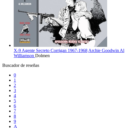
X-9 Agente Secreto Corrigan 1967-1968
Archie Goodwin
Al
Williamson
Dolmen
Buscador de reseñas
0
1
2
3
4
5
6
7
8
9
A