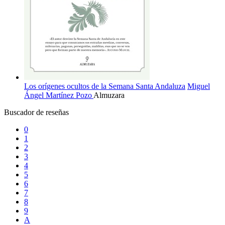
Los orígenes ocultos de la Semana Santa Andaluza
Miguel
Ángel Martínez Pozo
Almuzara
Buscador de reseñas
0
1
2
3
4
5
6
7
8
9
A