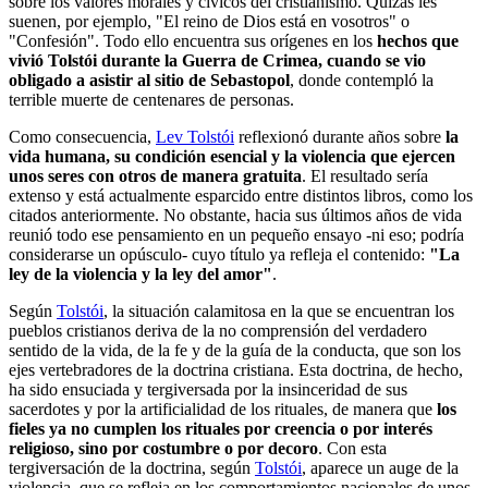
sobre los valores morales y cívicos del cristianismo. Quizás les
suenen, por ejemplo, "El reino de Dios está en vosotros" o
"Confesión". Todo ello encuentra sus orígenes en los
hechos que
vivió Tolstói durante la Guerra de Crimea, cuando se vio
obligado a asistir al sitio de Sebastopol
, donde contempló la
terrible muerte de centenares de personas.
Como consecuencia,
Lev Tolstói
reflexionó durante años sobre
la
vida humana, su condición esencial y la violencia que ejercen
unos seres con otros de manera gratuita
. El resultado sería
extenso y está actualmente esparcido entre distintos libros, como los
citados anteriormente. No obstante, hacia sus últimos años de vida
reunió todo ese pensamiento en un pequeño ensayo -ni eso; podría
considerarse un opúsculo- cuyo título ya refleja el contenido:
"La
ley de la violencia y la ley del amor"
.
Según
Tolstói
, la situación calamitosa en la que se encuentran los
pueblos cristianos deriva de la no comprensión del verdadero
sentido de la vida, de la fe y de la guía de la conducta, que son los
ejes vertebradores de la doctrina cristiana. Esta doctrina, de hecho,
ha sido ensuciada y tergiversada por la insinceridad de sus
sacerdotes y por la artificialidad de los rituales, de manera que
los
fieles ya no cumplen los rituales por creencia o por interés
religioso, sino por costumbre o por decoro
. Con esta
tergiversación de la doctrina, según
Tolstói
, aparece un auge de la
violencia, que se refleja en los comportamientos nacionales de unos