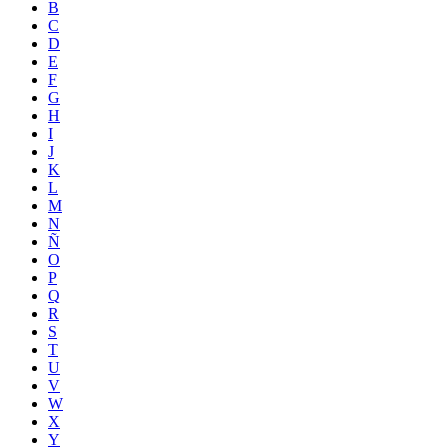
B
C
D
E
F
G
H
I
J
K
L
M
N
Ñ
O
P
Q
R
S
T
U
V
W
X
Y