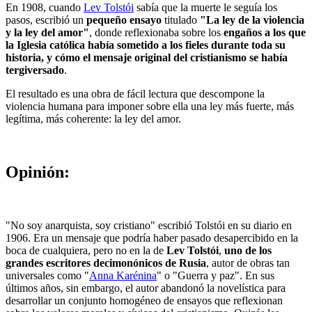
En 1908, cuando
Lev Tolstói
sabía que la muerte le seguía los
pasos, escribió un
pequeño ensayo
titulado
"La ley de la violencia
y la ley del amor"
, donde reflexionaba sobre los
engaños a los que
la Iglesia católica había sometido a los fieles durante toda su
historia, y cómo el mensaje original del cristianismo se había
tergiversado
.
El resultado es una obra de fácil lectura que descompone la
violencia humana para imponer sobre ella una ley más fuerte, más
legítima, más coherente: la ley del amor.
Opinión:
"No soy anarquista, soy cristiano" escribió Tolstói en su diario en
1906. Era un mensaje que podría haber pasado desapercibido en la
boca de cualquiera, pero no en la de
Lev Tolstói
,
uno de los
grandes escritores decimonónicos de Rusia
, autor de obras tan
universales como "
Anna Karénina
" o "Guerra y paz". En sus
últimos años, sin embargo, el autor abandonó la novelística para
desarrollar un conjunto homogéneo de ensayos que reflexionan