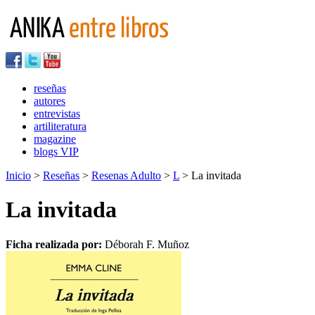
reseñas
autores
entrevistas
artiliteratura
magazine
blogs VIP
Inicio
>
Reseñas
>
Resenas Adulto
>
L
> La invitada
La invitada
Ficha realizada por:
Déborah F. Muñoz