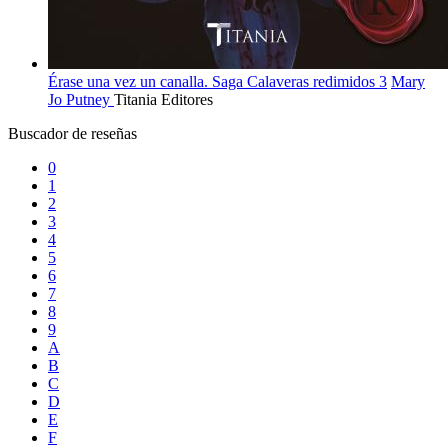
Érase una vez un canalla. Saga Calaveras redimidos 3
Mary
Jo Putney
Titania Editores
Buscador de reseñas
0
1
2
3
4
5
6
7
8
9
A
B
C
D
E
F