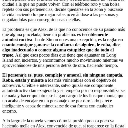
ciudad a la que no puede volver. Con el teléfono roto y una bolsa
repleta con sus pertenencias, decide quedarse en la zona y buscarse
la vida haciendo lo que mejor sabe: acercándose a las personas y
engañándolas para conseguir cosas de ellas.
El problema es que Alex, de la que no conocemos de su pasado más
que alguna pincelada, tiene un problema:
es terriblemente
autodestructiva
. Lo de Simon no es una excepción, es la regla:
en
cuanto consigue ganarse la confianza de alguien, le roba, dice
algo inadecuado o comete alguna estupidez que da todo al
traste
. Así que esos pocos días que tiene que aguantar en Long
Island son inciertos, y encontramos mucho movimiento mientras va
aprovechándose de una persona detrás de otra, haciendo tiempo.
El personaje es, pues, complejo y amoral, sin ninguna empatía.
Roba, estafa y miente
a los más vulnerables con el objetivo de
sobrevivir. Creíble e interesante, salvo quizás ese componente
autodestructivo tan exagerado y su empeño por no responsabilizarse
de nada y hacer que otros se hagan cargo de los líos que monta, que
no acaba de encajar en un personaje que por otro lado parece
inteligente y capaz de mimetizarse de esa forma con cualquier
entorno.
A lo largo de la novela vemos cómo la presión poco a poco va
haciendo mella en Alex, convencida de que, si reaparece en la fiesta