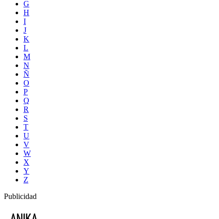
G
H
I
J
K
L
M
N
Ñ
O
P
Q
R
S
T
U
V
W
X
Y
Z
Publicidad