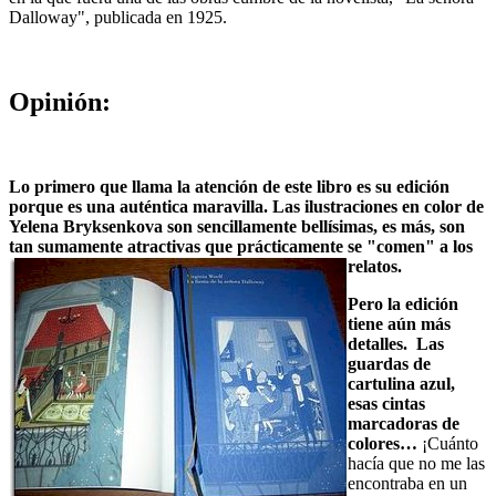
Dalloway", publicada en 1925.
Opinión:
Lo primero que llama la atención de este libro es su edición
porque es una auténtica maravilla. Las ilustraciones en color de
Yelena Bryksenkova son sencillamente bellísimas, es más, son
tan sumamente atractivas que prácticamente
se "comen" a los
relatos.
Pero la edición
tiene aún más
detalles. Las
guardas de
cartulina azul,
esas cintas
marcadoras de
colores…
¡Cuánto
hacía que no me las
encontraba en un