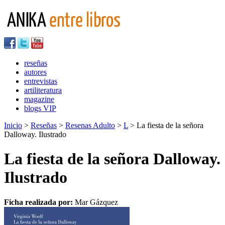
reseñas
autores
entrevistas
artiliteratura
magazine
blogs VIP
Inicio
>
Reseñas
>
Resenas Adulto
>
L
> La fiesta de la señora
Dalloway. Ilustrado
La fiesta de la señora Dalloway.
Ilustrado
Ficha realizada por:
Mar Gázquez