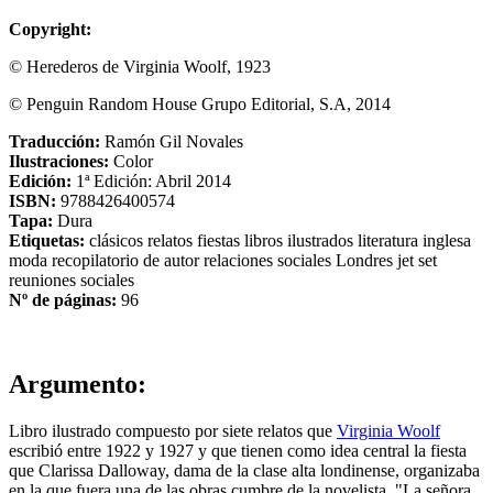
Copyright:
© Herederos de Virginia Woolf, 1923
© Penguin Random House Grupo Editorial, S.A, 2014
Traducción:
Ramón Gil Novales
Ilustraciones:
Color
Edición:
1ª Edición: Abril 2014
ISBN:
9788426400574
Tapa:
Dura
Etiquetas:
clásicos
relatos
fiestas
libros ilustrados
literatura inglesa
moda
recopilatorio de autor
relaciones sociales
Londres
jet set
reuniones sociales
Nº de páginas:
96
Argumento:
Libro ilustrado compuesto por siete relatos que
Virginia Woolf
escribió entre 1922 y 1927 y que tienen como idea central la fiesta
que Clarissa Dalloway, dama de la clase alta londinense, organizaba
en la que fuera una de las obras cumbre de la novelista, "La señora