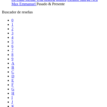
Max Emmanuel
Pasado & Presente
Buscador de reseñas
0
1
2
3
4
5
6
7
8
9
A
B
C
D
E
F
G
H
I
J
K