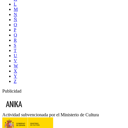
L
M
N
Ñ
O
P
Q
R
S
T
U
V
W
X
Y
Z
Publicidad
Actividad subvencionada por el Ministerio de Cultura