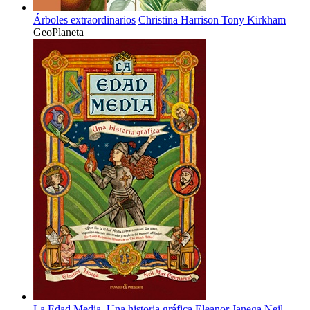
Árboles extraordinarios
Christina Harrison
Tony Kirkham
GeoPlaneta
La Edad Media. Una historia gráfica
Eleanor Janega
Neil