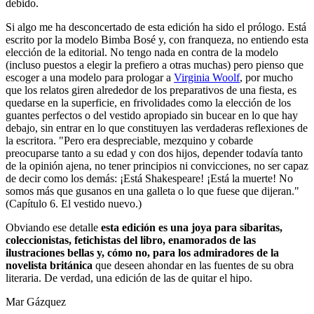
debido.
Si algo me ha desconcertado de esta edición ha sido el prólogo. Está
escrito por la modelo Bimba Bosé y, con franqueza, no entiendo esta
elección de la editorial. No tengo nada en contra de la modelo
(incluso puestos a elegir la prefiero a otras muchas) pero pienso que
escoger a una modelo para prologar a
Virginia Woolf
, por mucho
que los relatos giren alrededor de los preparativos de una fiesta, es
quedarse en la superficie, en frivolidades como la elección de los
guantes perfectos o del vestido apropiado sin bucear en lo que hay
debajo, sin entrar en lo que constituyen las verdaderas reflexiones de
la escritora. "Pero era despreciable, mezquino y cobarde
preocuparse tanto a su edad y con dos hijos, depender todavía tanto
de la opinión ajena, no tener principios ni convicciones, no ser capaz
de decir como los demás: ¡Está Shakespeare! ¡Está la muerte! No
somos más que gusanos en una galleta o lo que fuese que dijeran."
(Capítulo 6. El vestido nuevo.)
Obviando ese detalle
esta edición es una joya para sibaritas,
coleccionistas, fetichistas del libro, enamorados de las
ilustraciones bellas y, cómo no, para los admiradores de la
novelista británica
que deseen ahondar en las fuentes de su obra
literaria. De verdad, una edición de las de quitar el hipo.
Mar Gázquez