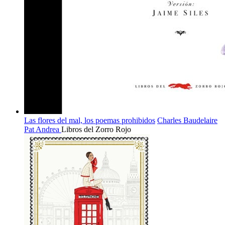
Las flores del mal, los poemas prohibidos
Charles Baudelaire
Pat Andrea
Libros del Zorro Rojo