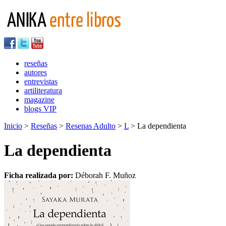
reseñas
autores
entrevistas
artiliteratura
magazine
blogs VIP
Inicio
>
Reseñas
>
Resenas Adulto
>
L
> La dependienta
La dependienta
Ficha realizada por:
Déborah F. Muñoz