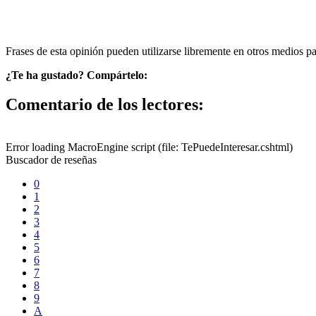
Frases de esta opinión pueden utilizarse libremente en otros medios p
¿Te ha gustado? Compártelo:
Comentario de los lectores:
Error loading MacroEngine script (file: TePuedeInteresar.cshtml)
Buscador de reseñas
0
1
2
3
4
5
6
7
8
9
A