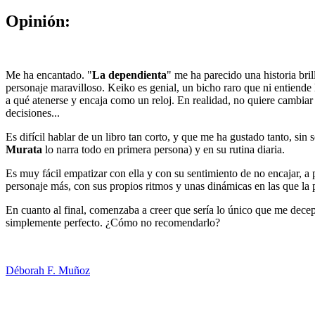
Opinión:
Me ha encantado. "
La dependienta
" me ha parecido una historia bri
personaje maravilloso. Keiko es genial, un bicho raro que ni entiende 
a qué atenerse y encaja como un reloj. En realidad, no quiere cambiar p
decisiones...
Es difícil hablar de un libro tan corto, y que me ha gustado tanto, si
Murata
lo narra todo en primera persona) y en su rutina diaria.
Es muy fácil empatizar con ella y con su sentimiento de no encajar, a p
personaje más, con sus propios ritmos y unas dinámicas en las que la 
En cuanto al final, comenzaba a creer que sería lo único que me decepci
simplemente perfecto. ¿Cómo no recomendarlo?
Déborah F. Muñoz