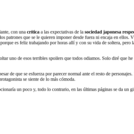
llante, con una
crítica
a las expectativas de la
sociedad japonesa respec
los patrones que se le quieren imponer desde fuera ni encaja en ellos. 
orque es feliz trabajando por horas allí y con su vida de soltera, pero 
n soltar uno de esos terribles spoilers que todos odiamos. Solo diré qu
esar de que se esfuerza por parecer normal ante el resto de personajes. 
protagonista se siente de lo más cómoda.
onaría un poco y, todo lo contrario, en las últimas páginas se da un gir