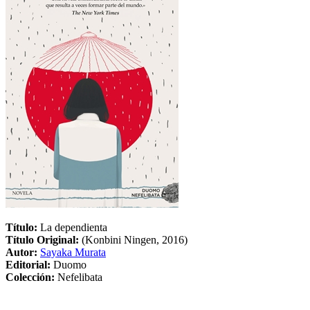
Título:
La dependienta
Título Original:
(Konbini Ningen, 2016)
Autor:
Sayaka Murata
Editorial:
Duomo
Colección:
Nefelibata