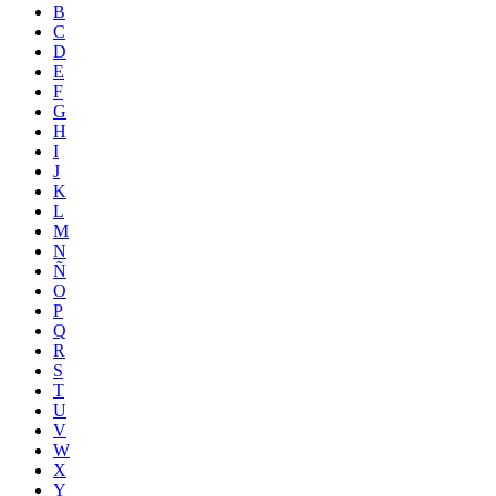
B
C
D
E
F
G
H
I
J
K
L
M
N
Ñ
O
P
Q
R
S
T
U
V
W
X
Y