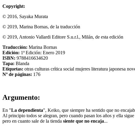
Copyright:
© 2016, Sayaka Murata
© 2019, Marina Bornas, de la traducción
© 2019, Antonio Vallardi Editore S.u.r.l., Milán, de esta edición
Traducción:
Marina Bornas
Edición:
1ª Edición: Enero 2019
ISBN:
9788416634620
Tapa:
Blanda
Etiquetas:
otras culturas
crítica social
mujeres
literatura japonesa
nov
Nº de páginas:
176
Argumento:
En "
La dependienta
", Keiko, que siempre ha sentido que no encajab
Al principio todos se alegran, pero cuando pasan los años y ella sigu
pero en cuanto sale de la tienda
siente que no encaja
...