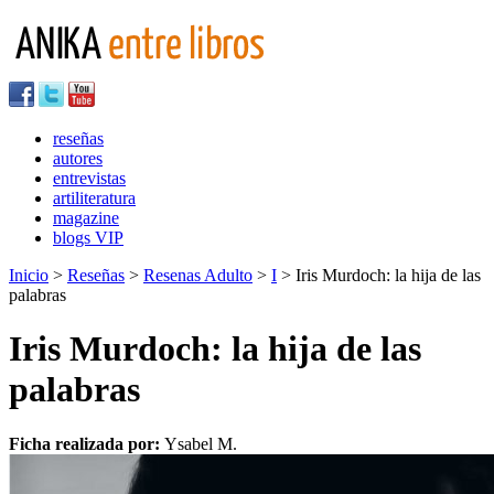
reseñas
autores
entrevistas
artiliteratura
magazine
blogs VIP
Inicio
>
Reseñas
>
Resenas Adulto
>
I
> Iris Murdoch: la hija de las
palabras
Iris Murdoch: la hija de las
palabras
Ficha realizada por:
Ysabel M.