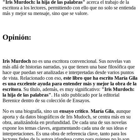
"Iris Murdoch: la hija de las palabras"
acerca el trabajo de la
escritora a los lectores, permitiendo con ello que no solo se entienda
más y mejor su mensaje, sino que se valore.
Opinión:
Iris Murdoch
no es una escritora convencional. Sus novelas van
más allá de historias narradas, ya que tienen una base filosófica que
hace que puedan ser analizadas e interpretadas desde varios puntos
de vista. Relacionado con eso,
este libro que ha escrito María Gila
es una excelente ayuda para entender más y mejor la obra de la
escritora
. Su título, además, es muy significativo:
"Iris Murdoch:
la hija de las palabras"
. Ha sido publicado por la editorial
Berenice dentro de su colección de Ensayos.
No es una biografía, sino un
ensayo crítico
.
María Gila
, aunque
aporta y da datos biográficos de Iris Mudoch, se centra más en su
obra, analizándola en profundidad. De cada una de sus novelas
expone los temas claves, argumentando cada una de sus ideas e
interpretaciones. Es una obra de referencia clave, tanto para los
lectores fieles de la autora irlandesa como para quienes no lo son