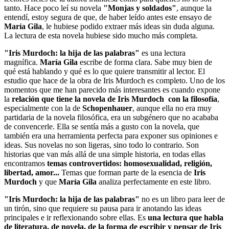
tanto. Hace poco leí su novela
"Monjas y soldados"
, aunque la
entendí, estoy segura de que, de haber leído antes este ensayo de
María Gila
, le hubiese podido extraer más ideas sin duda alguna.
La lectura de esta novela hubiese sido mucho más completa.
"Iris Murdoch: la hija de las palabras"
es una lectura
magnífica.
María Gila
escribe de forma clara. Sabe muy bien de
qué está hablando y qué es lo que quiere transmitir al lector. El
estudio que hace de la obra de Iris Murdoch es completo. Uno de los
momentos que me han parecido más interesantes es cuando expone
la
relación que tiene la novela de Iris Murdoch con la filosofía
,
especialmente con la de
Schopenhauer
, aunque ella no era muy
partidaria de la novela filosófica, era un subgénero que no acababa
de convencerle. Ella se sentía más a gusto con la novela, que
también era una herramienta perfecta para exponer sus opiniones e
ideas. Sus novelas no son ligeras, sino todo lo contrario. Son
historias que van más allá de una simple historia, en todas ellas
encontramos
temas controvertidos: homosexualidad, religión,
libertad, amor...
Temas que forman parte de la esencia de
Iris
Murdoch
y que
María Gila
analiza perfectamente en este libro.
"Iris Murdoch: la hija de las palabras"
no es un libro para leer de
un tirón, sino que requiere su pausa para ir anotando las ideas
principales e ir reflexionando sobre ellas. Es
una lectura que habla
de literatura, de novela, de la forma de escribir y pensar de Iris