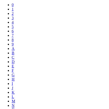
0
1
2
3
4
5
6
7
8
9
A
B
C
D
E
F
G
H
I
J
K
L
M
N