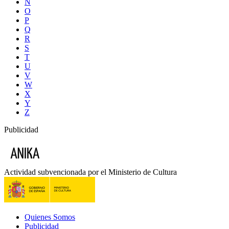
Ñ
O
P
Q
R
S
T
U
V
W
X
Y
Z
Publicidad
Actividad subvencionada por el Ministerio de Cultura
Quienes Somos
Publicidad