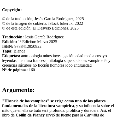
Copyright:
© de la traducción, Jesús García Rodríguez, 2025
© de la imagen de cubierta, iStock-lukeruk, 2022
© de esta edición, El Desvelo Ediciones, 2025
Traducción:
Jesús García Rodríguez
Edición:
1ª Edición: Marzo 2025
ISBN:
9788412950922
Tapa:
Blanda
Etiquetas:
antropología
mitos
investigación
edad media
ensayo
leyendas
literatura francesa
mitología
supersticiones
vampiros
fe y
creencias
súcubos
no ficción
hombres lobo
antigüedad
Nº de páginas:
160
Argumento:
"Historia de los vampiros" se erige como uno de los pilares
fundamentales de la literatura vampírica
, y su influencia sobre el
mito que en ella se trata será profunda, prolífica y duradera. Así, el
libro de
Collin de Plancy
sirvió de fuente para la
Carmilla
de