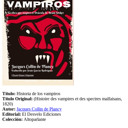
Título:
Historia de los vampiros
Título Original:
(Histoire des vampires et des spectres malfaisans,
1820)
Autor:
Jacques Collin de Plancy
Editorial:
El Desvelo Ediciones
Colección:
Altoparlante