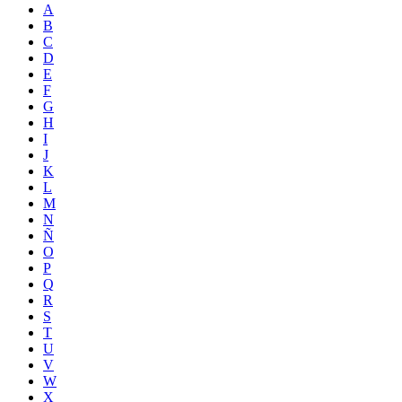
A
B
C
D
E
F
G
H
I
J
K
L
M
N
Ñ
O
P
Q
R
S
T
U
V
W
X