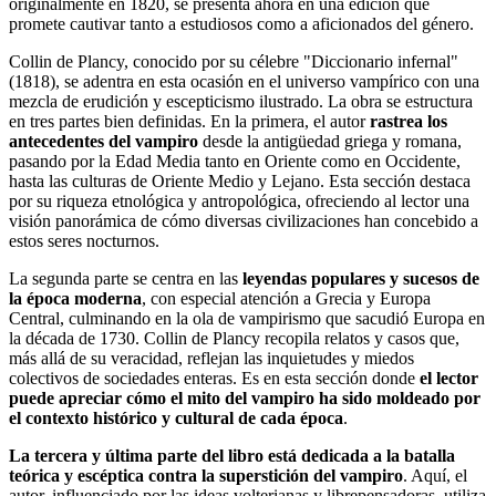
originalmente en 1820, se presenta ahora en una edición que
promete cautivar tanto a estudiosos como a aficionados del género.
Collin de Plancy, conocido por su célebre "Diccionario infernal"
(1818), se adentra en esta ocasión en el universo vampírico con una
mezcla de erudición y escepticismo ilustrado. La obra se estructura
en tres partes bien definidas. En la primera, el autor
rastrea los
antecedentes del vampiro
desde la antigüedad griega y romana,
pasando por la Edad Media tanto en Oriente como en Occidente,
hasta las culturas de Oriente Medio y Lejano. Esta sección destaca
por su riqueza etnológica y antropológica, ofreciendo al lector una
visión panorámica de cómo diversas civilizaciones han concebido a
estos seres nocturnos.
La segunda parte se centra en las
leyendas populares y sucesos de
la época moderna
, con especial atención a Grecia y Europa
Central, culminando en la ola de vampirismo que sacudió Europa en
la década de 1730. Collin de Plancy recopila relatos y casos que,
más allá de su veracidad, reflejan las inquietudes y miedos
colectivos de sociedades enteras. Es en esta sección donde
el lector
puede apreciar cómo el mito del vampiro ha sido moldeado por
el contexto histórico y cultural de cada época
.
La tercera y última parte del libro está dedicada a la batalla
teórica y escéptica contra la superstición del vampiro
. Aquí, el
autor, influenciado por las ideas volterianas y librepensadoras, utiliza