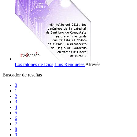
Los ratones de Dios
Luis Rendueles
Alrevés
Buscador de reseñas
0
1
2
3
4
5
6
7
8
9