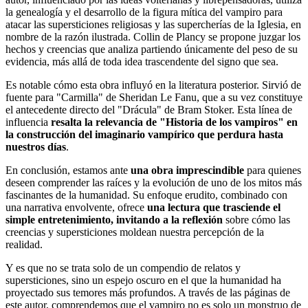
la genealogía y el desarrollo de la figura mítica del vampiro para
atacar las supersticiones religiosas y las supercherías de la Iglesia, en
nombre de la razón ilustrada. Collin de Plancy se propone juzgar los
hechos y creencias que analiza partiendo únicamente del peso de su
evidencia, más allá de toda idea trascendente del signo que sea.
Es notable cómo esta obra influyó en la literatura posterior. Sirvió de
fuente para "Carmilla" de Sheridan Le Fanu, que a su vez constituye
el antecedente directo del "Drácula" de Bram Stoker. Esta línea de
influencia
resalta la relevancia de "Historia de los vampiros" en
la construcción del imaginario vampírico que perdura hasta
nuestros días
.
En conclusión, estamos ante
una obra imprescindible
para quienes
deseen comprender las raíces y la evolución de uno de los mitos más
fascinantes de la humanidad. Su enfoque erudito, combinado con
una narrativa envolvente, ofrece
una lectura que trasciende el
simple entretenimiento, invitando a la reflexión
sobre cómo las
creencias y supersticiones moldean nuestra percepción de la
realidad.
Y es que no se trata solo de un compendio de relatos y
supersticiones, sino un espejo oscuro en el que la humanidad ha
proyectado sus temores más profundos. A través de las páginas de
este autor, comprendemos que el vampiro no es solo un monstruo de