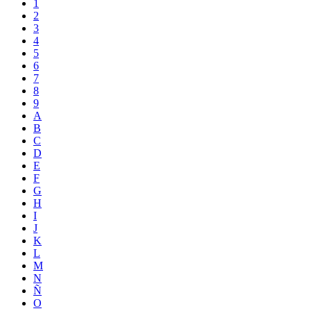
1
2
3
4
5
6
7
8
9
A
B
C
D
E
F
G
H
I
J
K
L
M
N
Ñ
O