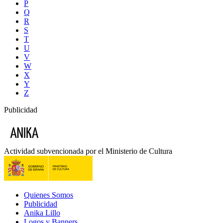
P
Q
R
S
T
U
V
W
X
Y
Z
Publicidad
Actividad subvencionada por el Ministerio de Cultura
Quienes Somos
Publicidad
Anika Lillo
Logos y Banners