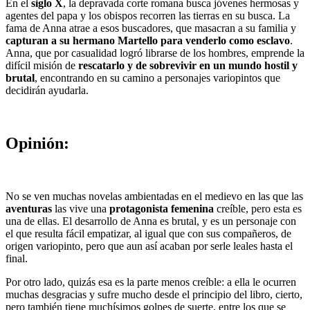
En el
siglo X
, la depravada corte romana busca jóvenes hermosas y
agentes del papa y los obispos recorren las tierras en su busca. La
fama de Anna atrae a esos buscadores, que masacran a su familia y
capturan a su hermano Martello para venderlo como esclavo
.
Anna, que por casualidad logró librarse de los hombres, emprende la
difícil misión de
rescatarlo y de sobrevivir en un mundo hostil y
brutal
, encontrando en su camino a personajes variopintos que
decidirán ayudarla.
Opinión:
No se ven muchas novelas ambientadas en el medievo en las que las
aventuras
las vive una
protagonista femenina
creíble, pero esta es
una de ellas. El desarrollo de Anna es brutal, y es un personaje con
el que resulta fácil empatizar, al igual que con sus compañeros, de
origen variopinto, pero que aun así acaban por serle leales hasta el
final.
Por otro lado, quizás esa es la parte menos creíble: a ella le ocurren
muchas desgracias y sufre mucho desde el principio del libro, cierto,
pero también tiene muchísimos golpes de suerte, entre los que se