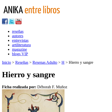
reseñas
autores
entrevistas
artiliteratura
magazine
blogs VIP
Inicio
>
Reseñas
>
Resenas Adulto
>
H
> Hierro y sangre
Hierro y sangre
Ficha realizada por:
Déborah F. Muñoz