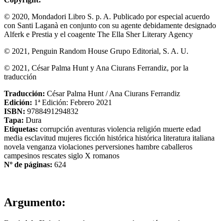
© 2020, Mondadori Libro S. p. A. Publicado por especial acuerdo
con Santi Laganà en conjunto con su agente debidamente designado
Alferk e Prestia y el coagente The Ella Sher Literary Agency
© 2021, Penguin Random House Grupo Editorial, S. A. U.
© 2021, César Palma Hunt y Ana Ciurans Ferrandiz, por la
traducción
Traducción:
César Palma Hunt / Ana Ciurans Ferrandiz
Edición:
1ª Edición: Febrero 2021
ISBN:
9788491294832
Tapa:
Dura
Etiquetas:
corrupción
aventuras
violencia
religión
muerte
edad
media
esclavitud
mujeres
ficción histórica
histórica
literatura italiana
novela
venganza
violaciones
perversiones
hambre
caballeros
campesinos
rescates
siglo X
romanos
Nº de páginas:
624
Argumento: