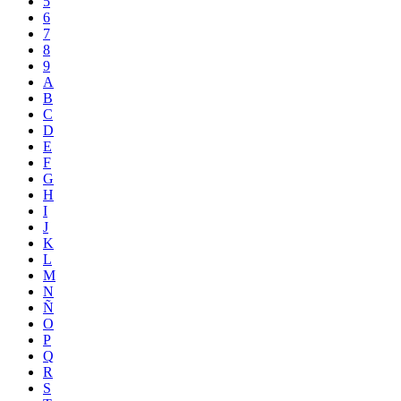
5
6
7
8
9
A
B
C
D
E
F
G
H
I
J
K
L
M
N
Ñ
O
P
Q
R
S