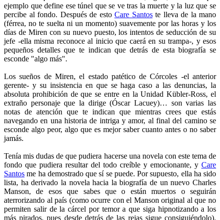
ejemplo que define ese túnel que se ve tras la muerte y la luz que se
percibe al fondo. Después de esto
Care Santos
te lleva de la mano
(férrea, no te suelta ni un momento) suavemente por las horas y los
días de Miren con su nuevo puesto, los intentos de seducción de su
jefe -ella misma reconoce al inicio que caerá en su trampa-, y esos
pequeños detalles que te indican que detrás de esta biografía se
esconde "algo más".
Los sueños de Miren, el estado patético de Córcoles -el anterior
gerente- y su insistencia en que se haga caso a las denuncias, la
absoluta prohibición de que se entre en la Unidad Kübler-Ross, el
extraño personaje que la dirige (Óscar Lacuey)… son varias las
notas de atención que te indican que mientras crees que estás
navegando en una historia de intriga y amor, al final del camino se
esconde algo peor, algo que es mejor saber cuanto antes o no saber
jamás.
Tenía mis dudas de que pudiera hacerse una novela con este tema de
fondo que pudiera resultar del todo creíble y emocionante, y
Care
Santos
me ha demostrado que sí se puede. Por supuesto, ella ha sido
lista, ha derivado la novela hacia la biografía de un nuevo Charles
Manson, de esos que sabes que o están muertos o seguirán
aterrorizando al país (como ocurre con el Manson original al que no
permiten salir de la cárcel por temor a que siga hipnotizando a los
más pirados, pues desde detrás de las rejas sigue consiguiéndolo).