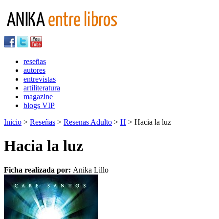
reseñas
autores
entrevistas
artiliteratura
magazine
blogs VIP
Inicio
>
Reseñas
>
Resenas Adulto
>
H
> Hacia la luz
Hacia la luz
Ficha realizada por:
Anika Lillo