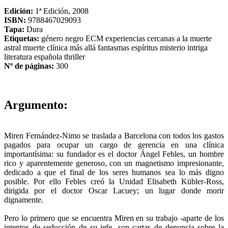
Edición:
1ª Edición, 2008
ISBN:
9788467029093
Tapa:
Dura
Etiquetas:
género negro
ECM
experiencias cercanas a la muerte
astral
muerte clínica
más allá
fantasmas
espíritus
misterio
intriga
literatura española
thriller
Nº de páginas:
300
Argumento:
Miren Fernández-Nimo se traslada a Barcelona con todos los gastos
pagados para ocupar un cargo de gerencia en una clínica
importantísima: su fundador es el doctor Ángel Febles, un hombre
rico y aparentemente generoso, con un magnetismo impresionante,
dedicado a que el final de los seres humanos sea lo más digno
posible. Por ello Febles creó la Unidad Elisabeth Kübler-Ross,
dirigida por el doctor Oscar Lacuey; un lugar donde morir
dignamente.
Pero lo primero que se encuentra Miren en su trabajo -aparte de los
intentos de seducción de su jefe- son cartas de denuncia sobre la