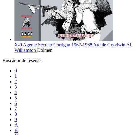
X-9 Agente Secreto Corrigan 1967-1968
Archie Goodwin
Al
Williamson
Dolmen
Buscador de reseñas
0
1
2
3
4
5
6
7
8
9
A
B