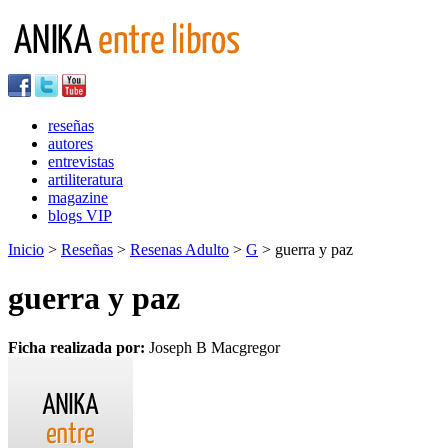
reseñas
autores
entrevistas
artiliteratura
magazine
blogs VIP
Inicio
>
Reseñas
>
Resenas Adulto
>
G
> guerra y paz
guerra y paz
Ficha realizada por:
Joseph B Macgregor