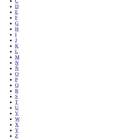
C
D
E
F
G
H
I
J
K
L
M
N
Ñ
O
P
Q
R
S
T
U
V
W
X
Y
Z