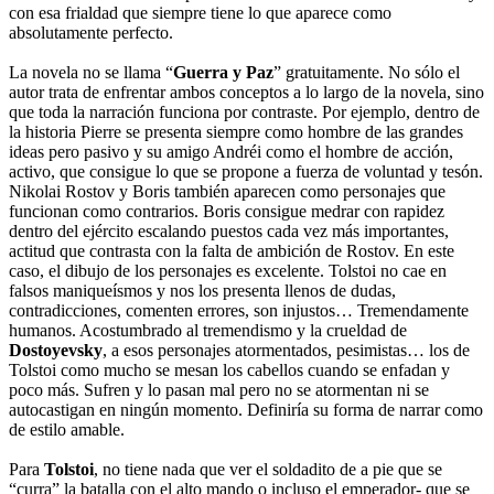
con esa frialdad que siempre tiene lo que aparece como
absolutamente perfecto.
La novela no se llama “
Guerra y Paz
” gratuitamente. No sólo el
autor trata de enfrentar ambos conceptos a lo largo de la novela, sino
que toda la narración funciona por contraste. Por ejemplo, dentro de
la historia Pierre se presenta siempre como hombre de las grandes
ideas pero pasivo y su amigo Andréi como el hombre de acción,
activo, que consigue lo que se propone a fuerza de voluntad y tesón.
Nikolai Rostov y Boris también aparecen como personajes que
funcionan como contrarios. Boris consigue medrar con rapidez
dentro del ejército escalando puestos cada vez más importantes,
actitud que contrasta con la falta de ambición de Rostov. En este
caso, el dibujo de los personajes es excelente. Tolstoi no cae en
falsos maniqueísmos y nos los presenta llenos de dudas,
contradicciones, comenten errores, son injustos… Tremendamente
humanos. Acostumbrado al tremendismo y la crueldad de
Dostoyevsky
, a esos personajes atormentados, pesimistas… los de
Tolstoi como mucho se mesan los cabellos cuando se enfadan y
poco más. Sufren y lo pasan mal pero no se atormentan ni se
autocastigan en ningún momento. Definiría su forma de narrar como
de estilo amable.
Para
Tolstoi
, no tiene nada que ver el soldadito de a pie que se
“curra” la batalla con el alto mando o incluso el emperador- que se