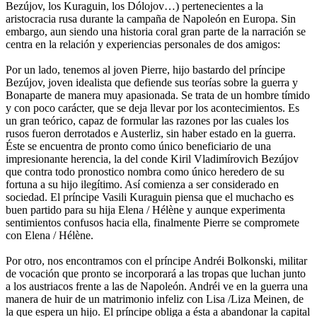
Bezújov, los Kuraguin, los Dólojov…) pertenecientes a la
aristocracia rusa durante la campaña de Napoleón en Europa. Sin
embargo, aun siendo una historia coral gran parte de la narración se
centra en la relación y experiencias personales de dos amigos:
Por un lado, tenemos al joven Pierre, hijo bastardo del príncipe
Bezújov, joven idealista que defiende sus teorías sobre la guerra y
Bonaparte de manera muy apasionada. Se trata de un hombre tímido
y con poco carácter, que se deja llevar por los acontecimientos. Es
un gran teórico, capaz de formular las razones por las cuales los
rusos fueron derrotados e Austerliz, sin haber estado en la guerra.
Éste se encuentra de pronto como único beneficiario de una
impresionante herencia, la del conde Kiril Vladimírovich Bezújov
que contra todo pronostico nombra como único heredero de su
fortuna a su hijo ilegítimo. Así comienza a ser considerado en
sociedad. El príncipe Vasili Kuraguin piensa que el muchacho es
buen partido para su hija Elena / Hélène y aunque experimenta
sentimientos confusos hacia ella, finalmente Pierre se compromete
con Elena / Hélène.
Por otro, nos encontramos con el príncipe Andréi Bolkonski, militar
de vocación que pronto se incorporará a las tropas que luchan junto
a los austriacos frente a las de Napoleón. Andréi ve en la guerra una
manera de huir de un matrimonio infeliz con Lisa /Liza Meinen, de
la que espera un hijo. El príncipe obliga a ésta a abandonar la capital