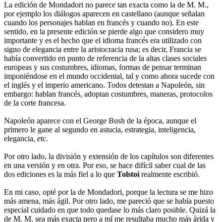
La edición de Mondadori no parece tan exacta como la de M. M.,
por ejemplo los diálogos aparecen en castellano (aunque señalan
cuando los personajes hablan en francés y cuando no). En este
sentido, en la presente edición se pierde algo que considero muy
importante y es el hecho que el idioma francés era utilizado con
signo de elegancia entre la aristocracia rusa; es decir, Francia se
había convertido en punto de referencia de la altas clases sociales
europeas y sus costumbres, idiomas, formas de pensar terminan
imponiéndose en el mundo occidental, tal y como ahora sucede con
el inglés y el imperio americano. Todos detestan a Napoleón, sin
embargo: hablan francés, adoptan costumbres, maneras, protocolos
de la corte francesa.
Napoleón aparece con el George Bush de la época, aunque el
primero le gane al segundo en astucia, estrategia, inteligencia,
elegancia, etc.
Por otro lado, la división y extensión de los capítulos son diferentes
en una versión y en otra. Por eso, se hace difícil saber cual de las
dos ediciones es la más fiel a lo que
Tolstoi
realmente escribió.
En mi caso, opté por la de Mondadori, porque la lectura se me hizo
más amena, más ágil. Por otro lado, me pareció que se había puesto
especial cuidado en que todo quedase lo más claro posible. Quizá la
de M. M. sea más exacta pero a mí me resultaba mucho más árida y