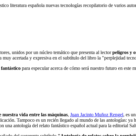
ástico
literatura española
nuevas tecnologías
recopilatorio de varios aut
ores, unidos por un núcleo temático que presenta al lector
peligros y 
muy acertada y expresiva en el subtítulo del libro la "perplejidad tecn
 fantástico
para especular acerca de cómo será nuestro futuro en este 
e nuestra vida entre las máquinas
,
Juan Jacinto Muñoz Rengel
, es u
icación. Tampoco es un recién llegado al mundo de las antologías: ya h
n una antología del relato fantástico español actual para la editorial Sa
añado del sugerente subtítulo
"Antología de relatos sobre la perplej