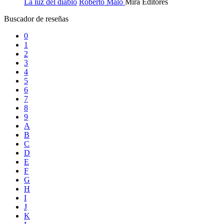
La luz del diablo
Roberto Malo
Mira Editores
Buscador de reseñas
0
1
2
3
4
5
6
7
8
9
A
B
C
D
E
F
G
H
I
J
K