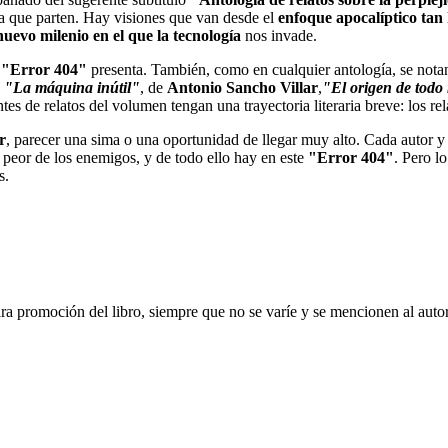
a que parten. Hay visiones que van desde el
enfoque apocalíptico tan h
nuevo milenio en el que la tecnología
nos invade.
e
"Error 404"
presenta. También, como en cualquier antología, se notan 
n
"La máquina inútil"
, de
Antonio Sancho Villar
,
"El origen de todo
s de relatos del volumen tengan una trayectoria literaria breve: los rel
r
, parecer una sima o una oportunidad de llegar muy alto. Cada autor y
 peor de los enemigos, y de todo ello hay en este
"Error 404"
. Pero l
es.
ara promoción del libro, siempre que no se varíe y se mencionen al auto