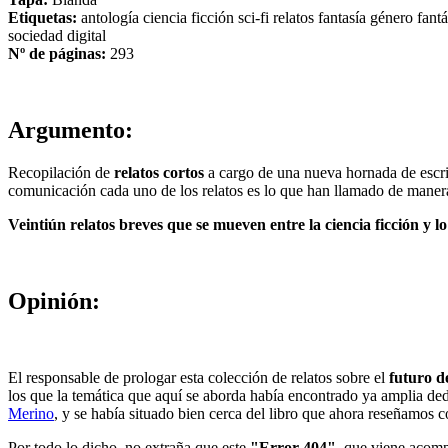
Etiquetas:
antología
ciencia ficción
sci-fi
relatos
fantasía
género fant
sociedad digital
Nº de páginas:
293
Argumento:
Recopilación de
relatos cortos
a cargo de una nueva hornada de escrit
comunicación cada uno de los relatos es lo que han llamado de manera 
Veintiún relatos breves que se mueven entre la ciencia ficción y lo
Opinión:
El responsable de prologar esta colección de relatos sobre el
futuro d
los que la temática que aquí se aborda había encontrado ya amplia ded
Merino
, y se había situado bien cerca del libro que ahora reseñamos co
Por todo lo dicho, no extraña que este
"Error 404"
, que viene acomp