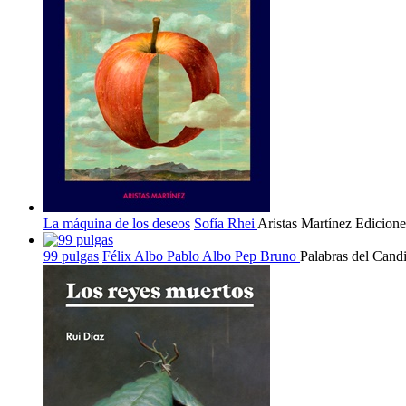
La máquina de los deseos
Sofía Rhei
Aristas Martínez Edicione
99 pulgas
Félix Albo
Pablo Albo
Pep Bruno
Palabras del Candi