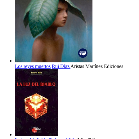
Los reyes muertos
Rui Díaz
Aristas Martínez Ediciones