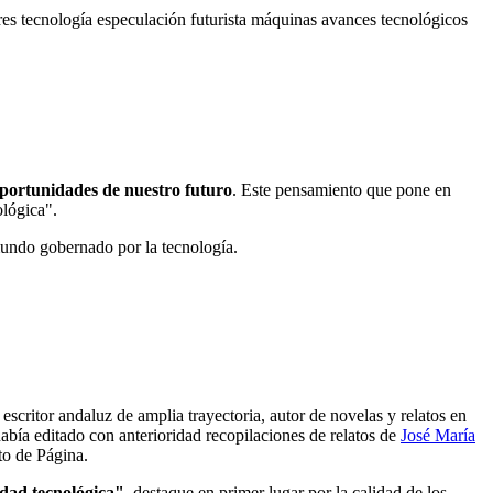
ores
tecnología
especulación
futurista
máquinas
avances tecnológicos
oportunidades de nuestro futuro
. Este pensamiento que pone en
ológica".
mundo gobernado por la tecnología.
n escritor andaluz de amplia trayectoria, autor de novelas y relatos en
abía editado con anterioridad recopilaciones de relatos de
José María
lto de Página.
idad tecnológica"
, destaque en primer lugar por la calidad de los