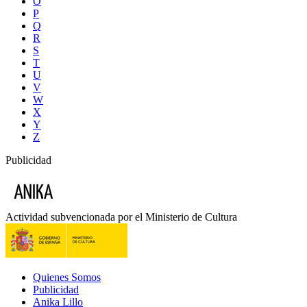
O
P
Q
R
S
T
U
V
W
X
Y
Z
Publicidad
Actividad subvencionada por el Ministerio de Cultura
Quienes Somos
Publicidad
Anika Lillo