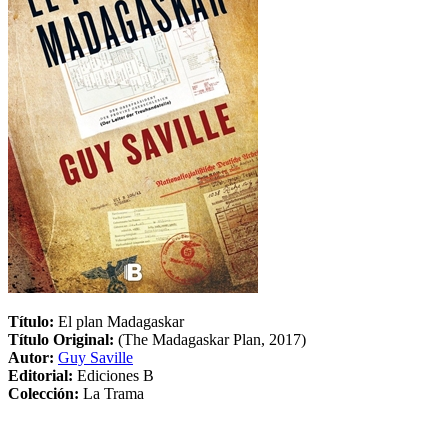
Título:
El plan Madagaskar
Título Original:
(The Madagaskar Plan, 2017)
Autor:
Guy Saville
Editorial:
Ediciones B
Colección:
La Trama