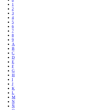
1
2
3
4
5
6
7
8
9
A
B
C
D
E
F
G
H
I
J
K
L
M
N
Ñ