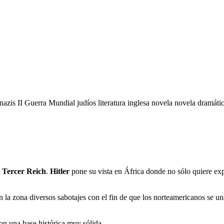
nazis
II Guerra Mundial
judíos
literatura inglesa
novela
novela dramáti
l
Tercer Reich
.
Hitler
pone su vista en África donde no sólo quiere ex
 la zona diversos sabotajes con el fin de que los norteamericanos se un
n una base histórica muy sólida.