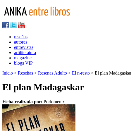
reseñas
autores
entrevistas
artiliteratura
magazine
blogs VIP
Inicio
>
Reseñas
>
Resenas Adulto
>
El n-resto
> El plan Madagaska
El plan Madagaskar
Ficha realizada por:
Porlomenix