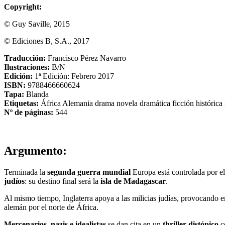
Copyright:
© Guy Saville, 2015
© Ediciones B, S.A., 2017
Traducción:
Francisco Pérez Navarro
Ilustraciones:
B/N
Edición:
1ª Edición: Febrero 2017
ISBN:
9788466660624
Tapa:
Blanda
Etiquetas:
África
Alemania
drama
novela dramática
ficción histórica
Nº de páginas:
544
Argumento:
Terminada la
segunda guerra mundial
Europa está controlada por e
judíos
: su destino final será la
isla de Madagascar
.
Al mismo tiempo, Inglaterra apoya a las milicias judías, provocando en
alemán por el norte de África.
Mercenarios, nazis e idealistas
se dan cita en un
thriller distópico
co