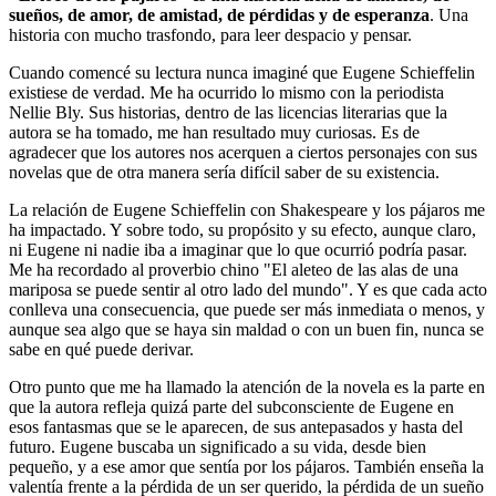
sueños, de amor, de amistad, de pérdidas y de esperanza
. Una
historia con mucho trasfondo, para leer despacio y pensar.
Cuando comencé su lectura nunca imaginé que Eugene Schieffelin
existiese de verdad. Me ha ocurrido lo mismo con la periodista
Nellie Bly. Sus historias, dentro de las licencias literarias que la
autora se ha tomado, me han resultado muy curiosas. Es de
agradecer que los autores nos acerquen a ciertos personajes con sus
novelas que de otra manera sería difícil saber de su existencia.
La relación de Eugene Schieffelin con Shakespeare y los pájaros me
ha impactado. Y sobre todo, su propósito y su efecto, aunque claro,
ni Eugene ni nadie iba a imaginar que lo que ocurrió podría pasar.
Me ha recordado al proverbio chino "El aleteo de las alas de una
mariposa se puede sentir al otro lado del mundo". Y es que cada acto
conlleva una consecuencia, que puede ser más inmediata o menos, y
aunque sea algo que se haya sin maldad o con un buen fin, nunca se
sabe en qué puede derivar.
Otro punto que me ha llamado la atención de la novela es la parte en
que la autora refleja quizá parte del subconsciente de Eugene en
esos fantasmas que se le aparecen, de sus antepasados y hasta del
futuro. Eugene buscaba un significado a su vida, desde bien
pequeño, y a ese amor que sentía por los pájaros. También enseña la
valentía frente a la pérdida de un ser querido, la pérdida de un sueño