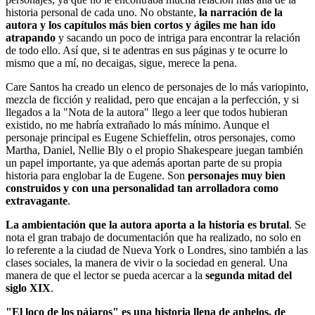
historia personal de cada uno. No obstante,
la narración de la
autora y los capítulos más bien cortos y ágiles me han ido
atrapando
y sacando un poco de intriga para encontrar la relación
de todo ello. Así que, si te adentras en sus páginas y te ocurre lo
mismo que a mí, no decaigas, sigue, merece la pena.
Care Santos ha creado un elenco de personajes de lo más variopinto,
mezcla de ficción y realidad, pero que encajan a la perfección, y si
llegados a la "Nota de la autora" llego a leer que todos hubieran
existido, no me habría extrañado lo más mínimo. Aunque el
personaje principal es Eugene Schieffelin, otros personajes, como
Martha, Daniel, Nellie Bly o el propio Shakespeare juegan también
un papel importante, ya que además aportan parte de su propia
historia para englobar la de Eugene. Son
personajes muy bien
construidos y con una personalidad tan arrolladora como
extravagante
.
La ambientación que la autora aporta a la historia es brutal
. Se
nota el gran trabajo de documentación que ha realizado, no solo en
lo referente a la ciudad de Nueva York o Londres, sino también a las
clases sociales, la manera de vivir o la sociedad en general. Una
manera de que el lector se pueda acercar a la
segunda mitad del
siglo XIX
.
"El loco de los pájaros" es una historia llena de anhelos, de