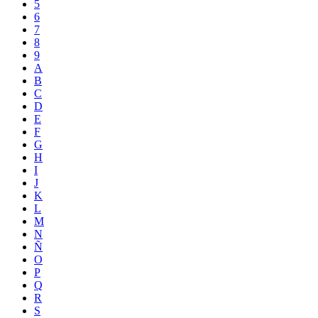
5
6
7
8
9
A
B
C
D
E
F
G
H
I
J
K
L
M
N
Ñ
O
P
Q
R
S