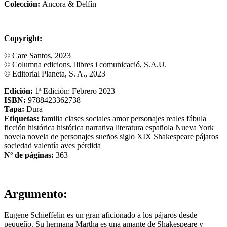
Colección:
Áncora & Delfín
Copyright:
© Care Santos, 2023
© Columna edicions, llibres i comunicació, S.A.U.
© Editorial Planeta, S. A., 2023
Edición:
1ª Edición: Febrero 2023
ISBN:
9788423362738
Tapa:
Dura
Etiquetas:
familia
clases sociales
amor
personajes reales
fábula
ficción histórica
histórica
narrativa
literatura española
Nueva York
novela
novela de personajes
sueños
siglo XIX
Shakespeare
pájaros
sociedad
valentía
aves
pérdida
Nº de páginas:
363
Argumento:
Eugene Schieffelin es un gran aficionado a los pájaros desde
pequeño. Su hermana Martha es una amante de Shakespeare y