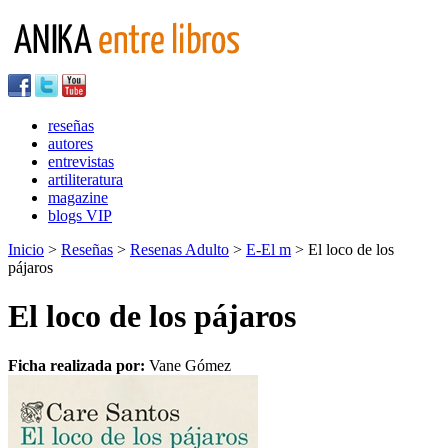
reseñas
autores
entrevistas
artiliteratura
magazine
blogs VIP
Inicio
>
Reseñas
>
Resenas Adulto
>
E-El m
> El loco de los
pájaros
El loco de los pájaros
Ficha realizada por:
Vane Gómez