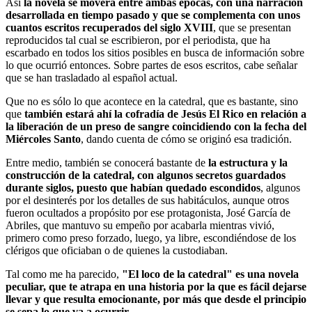
Así
la novela se moverá entre ambas épocas, con una narración
desarrollada en tiempo pasado y que se complementa con unos
cuantos escritos recuperados del siglo XVIII
, que se presentan
reproducidos tal cual se escribieron, por el periodista, que ha
escarbado en todos los sitios posibles en busca de información sobre
lo que ocurrió entonces. Sobre partes de esos escritos, cabe señalar
que se han trasladado al español actual.
Que no es sólo lo que acontece en la catedral, que es bastante, sino
que
también estará ahí la cofradía de Jesús El Rico en relación a
la liberación de un preso de sangre coincidiendo con la fecha del
Miércoles Santo
, dando cuenta de cómo se originó esa tradición.
Entre medio, también se conocerá bastante de
la estructura y la
construcción de la catedral, con algunos secretos guardados
durante siglos, puesto que habían quedado escondidos
, algunos
por el desinterés por los detalles de sus habitáculos, aunque otros
fueron ocultados a propósito por ese protagonista, José García de
Abriles, que mantuvo su empeño por acabarla mientras vivió,
primero como preso forzado, luego, ya libre, escondiéndose de los
clérigos que oficiaban o de quienes la custodiaban.
Tal como me ha parecido,
"El loco de la catedral" es una novela
peculiar, que te atrapa en una historia por la que es fácil dejarse
llevar y que resulta emocionante, por más que desde el principio
se sepa lo que va a ocurrir
.