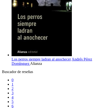
Los perros siempre ladran al anochecer
Andrés Pérez
Domínguez
Alianza
Buscador de reseñas
0
1
2
3
4
5
6