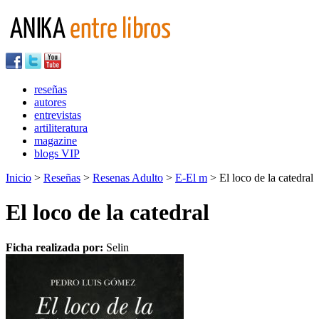
reseñas
autores
entrevistas
artiliteratura
magazine
blogs VIP
Inicio
>
Reseñas
>
Resenas Adulto
>
E-El m
> El loco de la catedral
El loco de la catedral
Ficha realizada por:
Selin