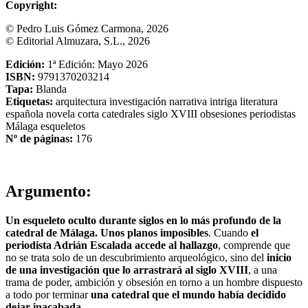
Copyright:
© Pedro Luis Gómez Carmona, 2026
© Editorial Almuzara, S.L., 2026
Edición:
1ª Edición: Mayo 2026
ISBN:
9791370203214
Tapa:
Blanda
Etiquetas:
arquitectura
investigación
narrativa
intriga
literatura
española
novela corta
catedrales
siglo XVIII
obsesiones
periodistas
Málaga
esqueletos
Nº de páginas:
176
Argumento:
Un esqueleto oculto durante siglos en lo más profundo de la
catedral de Málaga. Unos planos imposibles
. Cuando
el
periodista Adrián Escalada accede al hallazgo
, comprende que
no se trata solo de un descubrimiento arqueológico, sino del
inicio
de una investigación que lo arrastrará al siglo XVIII
, a una
trama de poder, ambición y obsesión en torno a un hombre dispuesto
a todo por terminar
una catedral que el mundo había decidido
dejar inacabada
.