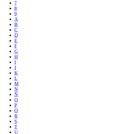
7
8
9
A
B
C
D
E
F
G
H
I
J
K
L
M
N
Ñ
O
P
Q
R
S
T
U