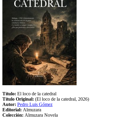
Título:
El loco de la catedral
Título Original:
(El loco de la catedral, 2026)
Autor:
Pedro Luis Gómez
Editorial:
Almuzara
Colección:
Almuzara Novela