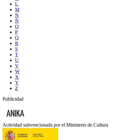
L
M
N
Ñ
O
P
Q
R
S
T
U
V
W
X
Y
Z
Publicidad
Actividad subvencionada por el Ministerio de Cultura