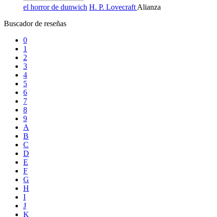
el horror de dunwich
H. P. Lovecraft
Alianza
Buscador de reseñas
0
1
2
3
4
5
6
7
8
9
A
B
C
D
E
F
G
H
I
J
K