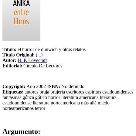
Título:
el horror de dunwich y otros relatos
Título Original:
(...)
Autor:
H. P. Lovecraft
Editorial:
Círculo De Lectores
Copyright:
Año 2002
ISBN:
No definido
Etiquetas:
autores
bruja
brujería
escritores
espíritus
estadounidenses
fantasmas
gótica
gótico
horror
literatura americana
literatura
estadounidense
literatura norteamericana
más allá
miedo
norteamericanos
terror
Argumento: