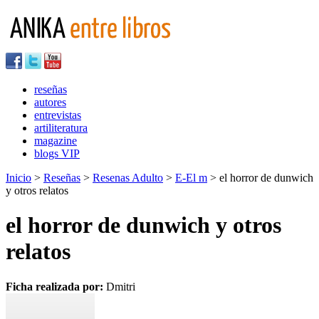
reseñas
autores
entrevistas
artiliteratura
magazine
blogs VIP
Inicio
>
Reseñas
>
Resenas Adulto
>
E-El m
> el horror de dunwich
y otros relatos
el horror de dunwich y otros
relatos
Ficha realizada por:
Dmitri