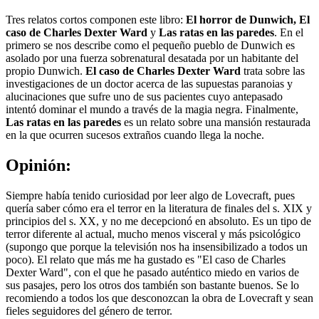
Tres relatos cortos componen este libro:
El horror de Dunwich, El
caso de Charles Dexter Ward
y
Las ratas en las paredes
. En el
primero se nos describe como el pequeño pueblo de Dunwich es
asolado por una fuerza sobrenatural desatada por un habitante del
propio Dunwich.
El caso de Charles Dexter Ward
trata sobre las
investigaciones de un doctor acerca de las supuestas paranoias y
alucinaciones que sufre uno de sus pacientes cuyo antepasado
intentó dominar el mundo a través de la magia negra. Finalmente,
Las ratas en las paredes
es un relato sobre una mansión restaurada
en la que ocurren sucesos extraños cuando llega la noche.
Opinión:
Siempre había tenido curiosidad por leer algo de Lovecraft, pues
quería saber cómo era el terror en la literatura de finales del s. XIX y
principios del s. XX, y no me decepcionó en absoluto. Es un tipo de
terror diferente al actual, mucho menos visceral y más psicológico
(supongo que porque la televisión nos ha insensibilizado a todos un
poco). El relato que más me ha gustado es "El caso de Charles
Dexter Ward", con el que he pasado auténtico miedo en varios de
sus pasajes, pero los otros dos también son bastante buenos. Se lo
recomiendo a todos los que desconozcan la obra de Lovecraft y sean
fieles seguidores del género de terror.