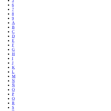
5
6
7
8
9
A
B
C
D
E
F
G
H
I
J
K
L
M
N
Ñ
O
P
Q
R
S