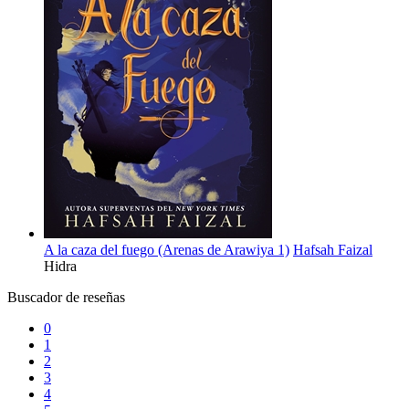
A la caza del fuego (Arenas de Arawiya 1)
Hafsah Faizal
Hidra
Buscador de reseñas
0
1
2
3
4