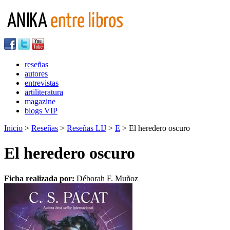
reseñas
autores
entrevistas
artiliteratura
magazine
blogs VIP
Inicio
>
Reseñas
>
Reseñas LIJ
>
E
> El heredero oscuro
El heredero oscuro
Ficha realizada por:
Déborah F. Muñoz