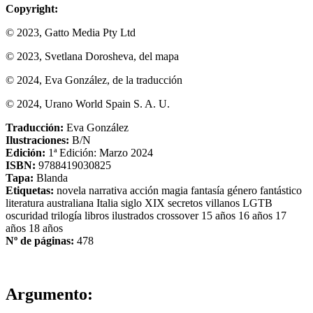
Copyright:
© 2023, Gatto Media Pty Ltd
© 2023, Svetlana Dorosheva, del mapa
© 2024, Eva González, de la traducción
© 2024, Urano World Spain S. A. U.
Traducción:
Eva González
Ilustraciones:
B/N
Edición:
1ª Edición: Marzo 2024
ISBN:
9788419030825
Tapa:
Blanda
Etiquetas:
novela
narrativa
acción
magia
fantasía
género fantástico
literatura australiana
Italia
siglo XIX
secretos
villanos
LGTB
oscuridad
trilogía
libros ilustrados
crossover
15 años
16 años
17
años
18 años
Nº de páginas:
478
Argumento: