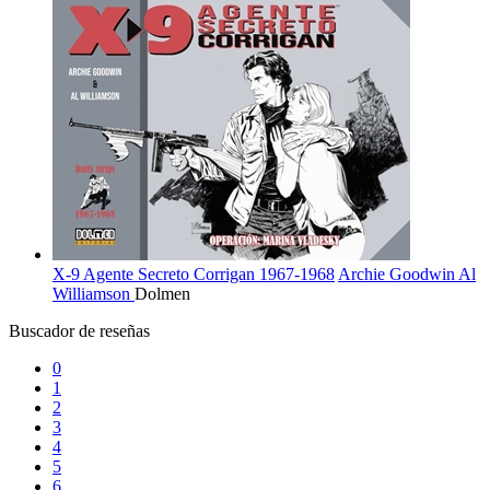
X-9 Agente Secreto Corrigan 1967-1968
Archie Goodwin
Al
Williamson
Dolmen
Buscador de reseñas
0
1
2
3
4
5
6