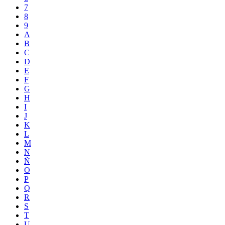
7
8
9
A
B
C
D
E
F
G
H
I
J
K
L
M
N
Ñ
O
P
Q
R
S
T
U