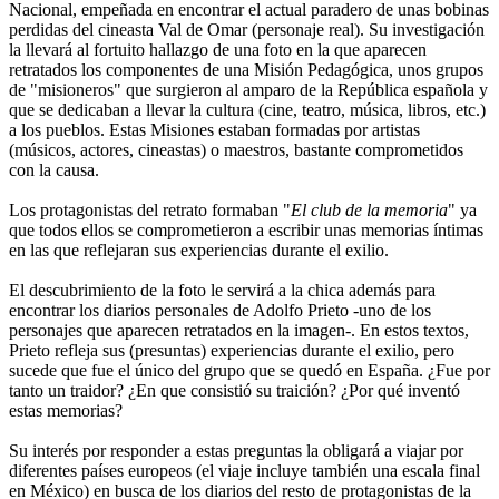
Nacional, empeñada en encontrar el actual paradero de unas bobinas
perdidas del cineasta Val de Omar (personaje real). Su investigación
la llevará al fortuito hallazgo de una foto en la que aparecen
retratados los componentes de una Misión Pedagógica, unos grupos
de "misioneros" que surgieron al amparo de la República española y
que se dedicaban a llevar la cultura (cine, teatro, música, libros, etc.)
a los pueblos. Estas Misiones estaban formadas por artistas
(músicos, actores, cineastas) o maestros, bastante comprometidos
con la causa.
Los protagonistas del retrato formaban "
El club de la memoria
" ya
que todos ellos se comprometieron a escribir unas memorias íntimas
en las que reflejaran sus experiencias durante el exilio.
El descubrimiento de la foto le servirá a la chica además para
encontrar los diarios personales de Adolfo Prieto -uno de los
personajes que aparecen retratados en la imagen-. En estos textos,
Prieto refleja sus (presuntas) experiencias durante el exilio, pero
sucede que fue el único del grupo que se quedó en España. ¿Fue por
tanto un traidor? ¿En que consistió su traición? ¿Por qué inventó
estas memorias?
Su interés por responder a estas preguntas la obligará a viajar por
diferentes países europeos (el viaje incluye también una escala final
en México) en busca de los diarios del resto de protagonistas de la