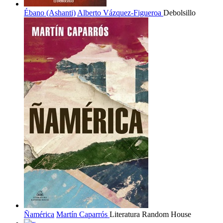
Ébano (Ashanti)
Alberto Vázquez-Figueroa
Debolsillo
Ñamérica
Martín Caparrós
Literatura Random House