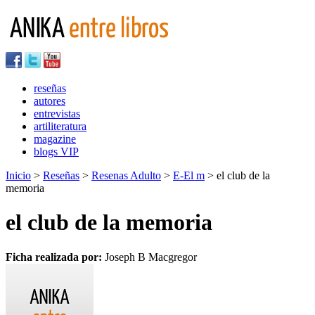
reseñas
autores
entrevistas
artiliteratura
magazine
blogs VIP
Inicio
>
Reseñas
>
Resenas Adulto
>
E-El m
> el club de la
memoria
el club de la memoria
Ficha realizada por:
Joseph B Macgregor