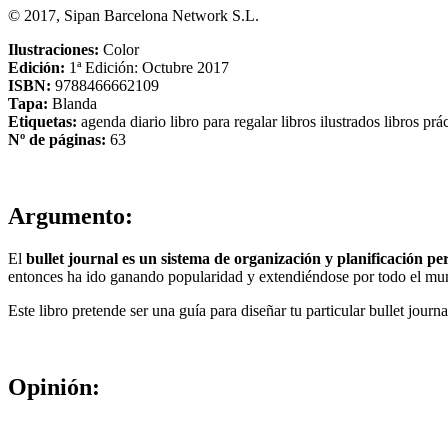
© 2017, Sipan Barcelona Network S.L.
Ilustraciones:
Color
Edición:
1ª Edición: Octubre 2017
ISBN:
9788466662109
Tapa:
Blanda
Etiquetas:
agenda
diario
libro para regalar
libros ilustrados
libros prá
Nº de páginas:
63
Argumento:
El
bullet journal es un sistema de organización y planificación pe
entonces ha ido ganando popularidad y extendiéndose por todo el mu
Este libro pretende ser una guía para diseñar tu particular bullet journa
Opinión: