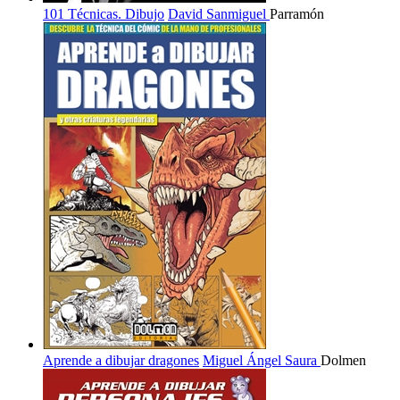
101 Técnicas. Dibujo
David Sanmiguel
Parramón
Aprende a dibujar dragones
Miguel Ángel Saura
Dolmen