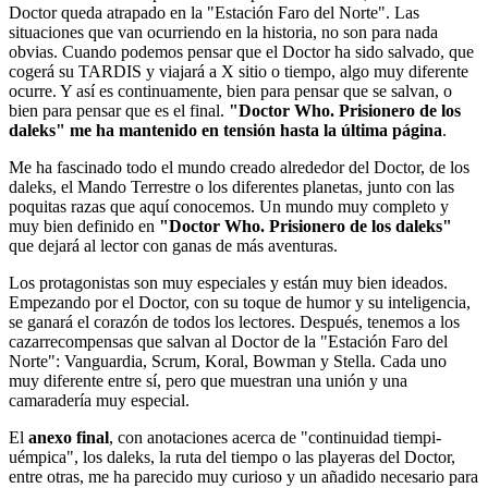
Doctor queda atrapado en la "Estación Faro del Norte". Las
situaciones que van ocurriendo en la historia, no son para nada
obvias. Cuando podemos pensar que el Doctor ha sido salvado, que
cogerá su TARDIS y viajará a X sitio o tiempo, algo muy diferente
ocurre. Y así es continuamente, bien para pensar que se salvan, o
bien para pensar que es el final.
"Doctor Who. Prisionero de los
daleks" me ha mantenido en tensión hasta la última página
.
Me ha fascinado todo el mundo creado alrededor del Doctor, de los
daleks, el Mando Terrestre o los diferentes planetas, junto con las
poquitas razas que aquí conocemos. Un mundo muy completo y
muy bien definido en
"Doctor Who. Prisionero de los daleks"
que dejará al lector con ganas de más aventuras.
Los protagonistas son muy especiales y están muy bien ideados.
Empezando por el Doctor, con su toque de humor y su inteligencia,
se ganará el corazón de todos los lectores. Después, tenemos a los
cazarrecompensas que salvan al Doctor de la "Estación Faro del
Norte": Vanguardia, Scrum, Koral, Bowman y Stella. Cada uno
muy diferente entre sí, pero que muestran una unión y una
camaradería muy especial.
El
anexo final
, con anotaciones acerca de "continuidad tiempi-
uémpica", los daleks, la ruta del tiempo o las playeras del Doctor,
entre otras, me ha parecido muy curioso y un añadido necesario para