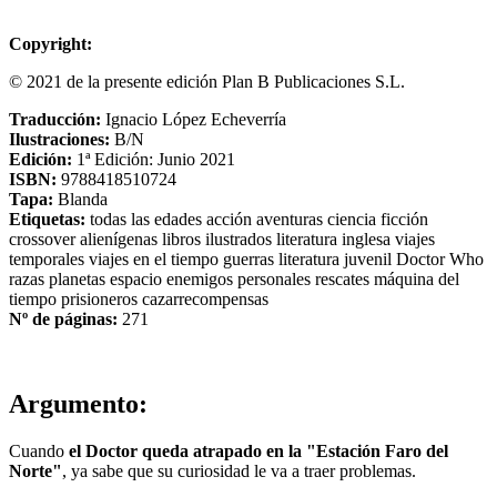
Copyright:
© 2021 de la presente edición Plan B Publicaciones S.L.
Traducción:
Ignacio López Echeverría
Ilustraciones:
B/N
Edición:
1ª Edición: Junio 2021
ISBN:
9788418510724
Tapa:
Blanda
Etiquetas:
todas las edades
acción
aventuras
ciencia ficción
crossover
alienígenas
libros ilustrados
literatura inglesa
viajes
temporales
viajes en el tiempo
guerras
literatura juvenil
Doctor Who
razas
planetas
espacio
enemigos personales
rescates
máquina del
tiempo
prisioneros
cazarrecompensas
Nº de páginas:
271
Argumento:
Cuando
el Doctor queda atrapado en la "Estación Faro del
Norte"
, ya sabe que su curiosidad le va a traer problemas.