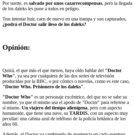
Por suerte, es
salvado por unos cazarrecompensas
, pero la llegada
de los daleks les pone a todos en peligro.
Tras intentar huir, caen de nuevo en una trampa y son capturados,
¿podrá el Doctor salir ileso de los daleks?
Opinión:
Quizá, el que más el que menos, haya oído hablar del
"Doctor
Who"
, ya sea por cualquiera de las dos series de televisión
producidas por la BBC, o por cómics o novelas, como es este caso,
"Doctor Who. Prisionero de los daleks"
.
"Doctor Who"
es un personaje excéntrico, del que no se sabe su
nombre, ya que el mismo usa el apodo de "Doctor" para referirse a
sí mismo.
Un viajero del tiempo alienígena
, pero con aspecto
humanoide, que tiene una nave, su
TARDIS
, con un aspecto muy
peculiar: una cabina azul de teléfono de la policía británica de los
años 60.
Además, el Doctor va cambiando de apariencia en cada aventura.