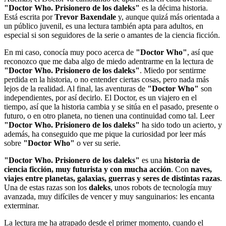
"Doctor Who. Prisionero de los daleks"
es la décima historia.
Está escrita por
Trevor Baxendale
y, aunque quizá más orientada a
un público juvenil, es una lectura también apta para adultos, en
especial si son seguidores de la serie o amantes de la ciencia ficción.
En mi caso, conocía muy poco acerca de
"Doctor Who"
, así que
reconozco que me daba algo de miedo adentrarme en la lectura de
"Doctor Who. Prisionero de los daleks"
. Miedo por sentirme
perdida en la historia, o no entender ciertas cosas, pero nada más
lejos de la realidad. Al final, las aventuras de
"Doctor Who"
son
independientes, por así decirlo. El Doctor, es un viajero en el
tiempo, así que la historia cambia y se sitúa en el pasado, presente o
futuro, o en otro planeta, no tienen una continuidad como tal. Leer
"Doctor Who. Prisionero de los daleks"
ha sido todo un acierto, y
además, ha conseguido que me pique la curiosidad por leer más
sobre
"Doctor Who"
o ver su serie.
"Doctor Who. Prisionero de los daleks"
es una
historia de
ciencia ficción, muy futurista y con mucha acción
. Con
naves,
viajes entre planetas, galaxias, guerras y seres de distintas razas
.
Una de estas razas son los
daleks
, unos robots de tecnología muy
avanzada, muy difíciles de vencer y muy sanguinarios: les encanta
exterminar.
La lectura me ha atrapado desde el primer momento, cuando el