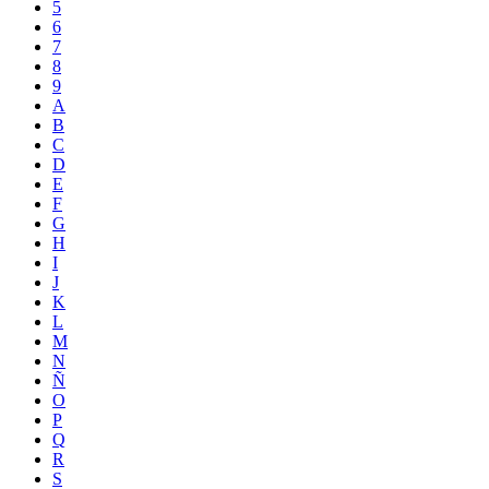
5
6
7
8
9
A
B
C
D
E
F
G
H
I
J
K
L
M
N
Ñ
O
P
Q
R
S