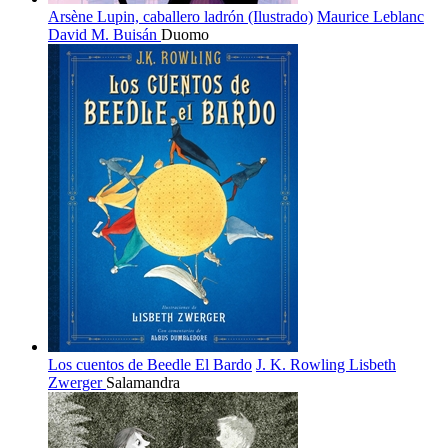
Arsène Lupin, caballero ladrón (Ilustrado)
Maurice Leblanc
David M. Buisán
Duomo
Los cuentos de Beedle El Bardo
J. K. Rowling
Lisbeth
Zwerger
Salamandra