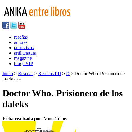
reseñas
autores
entrevistas
artiliteratura
magazine
blogs VIP
Inicio
>
Reseñas
>
Reseñas LIJ
>
D
> Doctor Who. Prisionero de
los daleks
Doctor Who. Prisionero de los
daleks
Ficha realizada por:
Vane Gómez