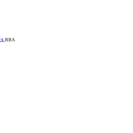
ock
RBA