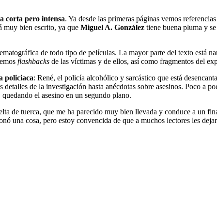
a corta pero intensa
. Ya desde las primeras páginas vemos referencias 
tá muy bien escrito, ya que
Miguel A. González
tiene buena pluma y se 
inematográfica de todo tipo de películas. La mayor parte del texto está n
enemos
flashbacks
de las víctimas y de ellos, así como fragmentos del exp
a policiaca
: René, el policía alcohólico y sarcástico que está desencan
s detalles de la investigación hasta anécdotas sobre asesinos. Poco a p
, quedando el asesino en un segundo plano.
uelta de tuerca, que me ha parecido muy bien llevada y conduce a un fina
onó una cosa, pero estoy convencida de que a muchos lectores les dejará