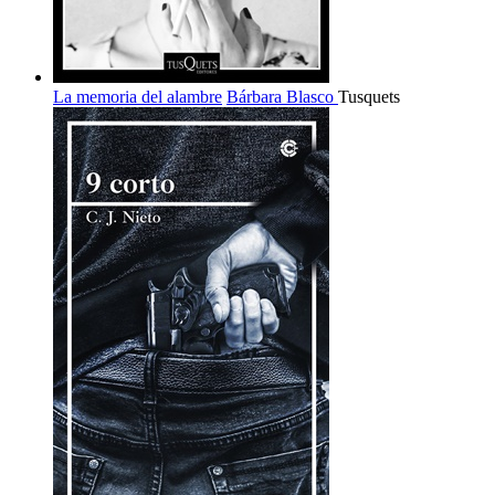
La memoria del alambre
Bárbara Blasco
Tusquets