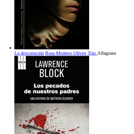
La desconocida
Rosa Montero
Olivier Truc
Alfaguara